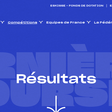
ESKISSE – FONDS DE DOTATION
E
Compétitions
Equipes de France
La Fédé
RNIÈ
Résultats
OURS