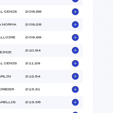
AL CENIS
2:08.88
A NORMA
2:09.28
ALLOIRE
2:09.99
2:10.94
EINIE
AL CENIS
2:11.29
ORLIN
2:12.54
ORBIER
2:13.31
ARELLIS
2:13.36