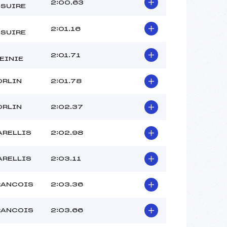
–
2:00.63
SUIRE
–
–
2:01.16
SUIRE
 :
-10
 :
-8
2:01.71
EINIE
ORLIN
2:01.78
ORLIN
2:02.37
ARELLIS
2:02.98
ARELLIS
2:03.11
RANCOIS
2:03.36
RANCOIS
2:03.66