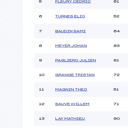
Ouvreurs C :
5
FLEURY CEDRIC
61
Ouvreurs D :
Ouvreurs E :
6
TURNES ELIO
52
Météo :
Neige :
7
BAUDIN SAMI
64
8
MEYER JOHAN
83
Pénalité appliquée :
Catégorie :
9
PAGLIERO JULIEN
81
10
GRANGE TRISTAN
72
11
MAGNIN THEO
51
12
SAUVE WILLEM
71
13
LAY MATHIEU
90