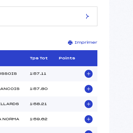
ES DE LA PISTE
Imprimer
ROUGE LE COQ
1920
1580
Tps Tot
Points
340
2403/11/08
USSOIS
1:57.11
RANCOIS
1:57.80
40
ILLARDS
1:58.21
12H30
SAMBUIS LIONEL (SA)
A NORMA
1:59.62
BOITARD MATHIEU (SA)
PROUST HUGO (SA)