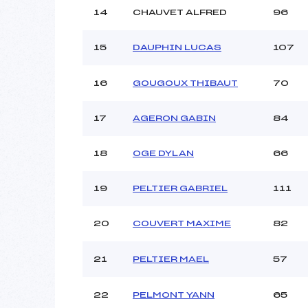
14
CHAUVET ALFRED
96
15
DAUPHIN LUCAS
107
16
GOUGOUX THIBAUT
70
17
AGERON GABIN
84
18
OGE DYLAN
66
19
PELTIER GABRIEL
111
20
COUVERT MAXIME
82
21
PELTIER MAEL
57
22
PELMONT YANN
65