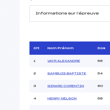
Informations sur l’épreuve
JURY DE COMPÉTITION
Délégué Technique :
E
Arbitre :
B
Assistant :
Clt
Nom Prénom
Dos
Dir. Epreuve :
C
1
VAYR ALEXANDRE
56
2
SAMBUIS BAPTISTE
54
MANCHE 1
Nombre de portes :
3
GIRARD CORENTIN
60
Heure de départ :
Traceur :
4
HENRY NELSON
58
Ouvreurs A :
B
Ouvreurs B :