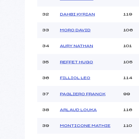
32
DAHBI KYRIAN
119
33
MORO DAVID
106
34
AURY NATHAN
101
35
REFFET HUGO
105
36
FILLIOL LEO
114
37
PAGLIERO FRANCK
99
38
ARLAUD LOUKA
116
39
MONTICONE MATHIE
110