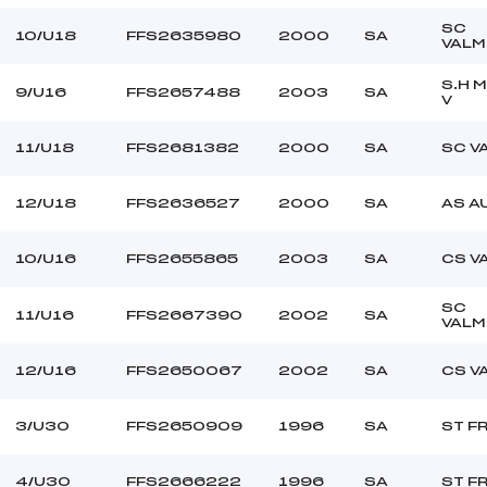
SC
10/U18
FFS2635980
2000
SA
VALM
S.H 
9/U16
FFS2657488
2003
SA
V
11/U18
FFS2681382
2000
SA
SC V
12/U18
FFS2636527
2000
SA
AS A
10/U16
FFS2655865
2003
SA
CS V
SC
11/U16
FFS2667390
2002
SA
VALM
12/U16
FFS2650067
2002
SA
CS V
3/U30
FFS2650909
1996
SA
ST F
4/U30
FFS2666222
1996
SA
ST F