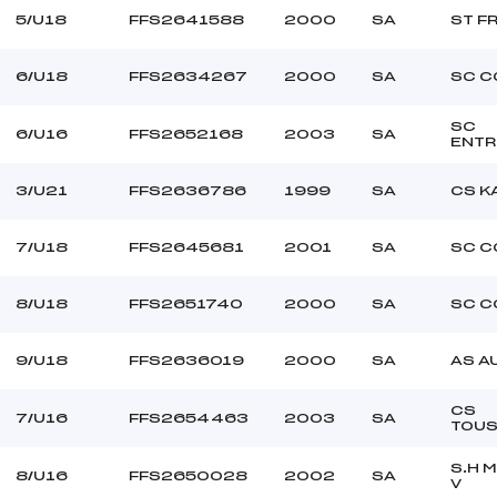
5/U18
FFS2641588
2000
SA
ST F
6/U18
FFS2634267
2000
SA
SC C
SC
6/U16
FFS2652168
2003
SA
ENT
3/U21
FFS2636786
1999
SA
CS K
7/U18
FFS2645681
2001
SA
SC C
8/U18
FFS2651740
2000
SA
SC C
9/U18
FFS2636019
2000
SA
AS A
CS
7/U16
FFS2654463
2003
SA
TOUS
S.H 
8/U16
FFS2650028
2002
SA
V