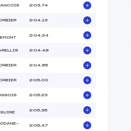
RANCOIS
2:03.74
ORBIER
2:04.13
2:04.24
REMONT
ARELLIS
2:04.48
ORBIER
2:04.65
ORBIER
2:05.00
USSOIS
2:05.23
2:05.35
SUIRE
MODANE-
2:05.47