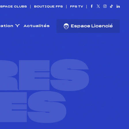
SPACE CLUBS
BOUTIQUE FFS
FFS TV
ration
Actualités
Espace Licencié
RES
ES