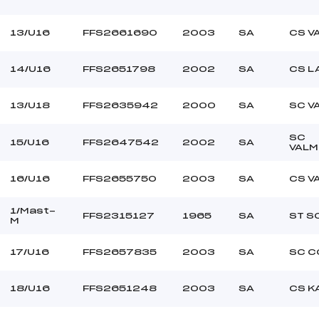
13/U16
FFS2661690
2003
SA
CS V
14/U16
FFS2651798
2002
SA
CS L
13/U18
FFS2635942
2000
SA
SC V
SC
15/U16
FFS2647542
2002
SA
VALM
16/U16
FFS2655750
2003
SA
CS V
1/Mast-
FFS2315127
1965
SA
ST S
M
17/U16
FFS2657835
2003
SA
SC C
18/U16
FFS2651248
2003
SA
CS K