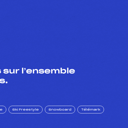
 sur l’ensemble
s.
ue
Ski Freestyle
Snowboard
Télémark