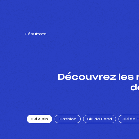
Résultats
Découvrez les 
d
Ski Alpin
Biathlon
Ski de Fond
Ski de 