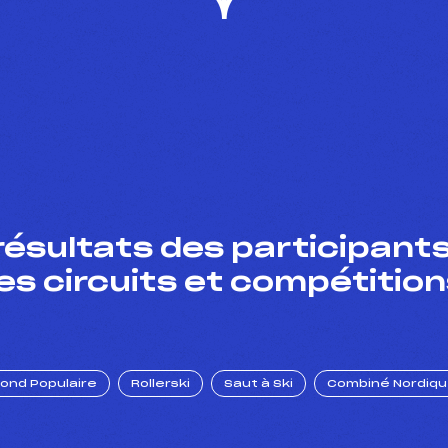
résultats des participants
es circuits et compétition
Fond Populaire
Rollerski
Saut à Ski
Combiné Nordiq