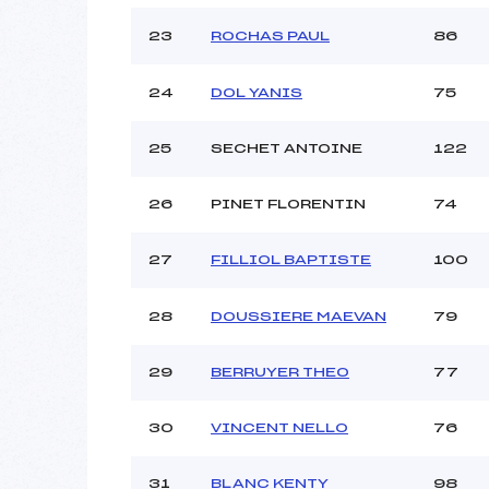
23
ROCHAS PAUL
86
24
DOL YANIS
75
25
SECHET ANTOINE
122
26
PINET FLORENTIN
74
27
FILLIOL BAPTISTE
100
28
DOUSSIERE MAEVAN
79
29
BERRUYER THEO
77
30
VINCENT NELLO
76
31
BLANC KENTY
98