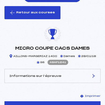
Retour aux courses
foi(s) le ski
MICRO COUPE CACS DAMES
AILLONS-MARGERIAZ 1400
Dames
28/01/18
GS
ASAF1241
Informations sur l’épreuve
JURY DE COMPÉTITION
Imprimer
Délégué Technique :
BRANCAZ FERNAND ()
Arbitre :
GALINIER PATRICE (SA)