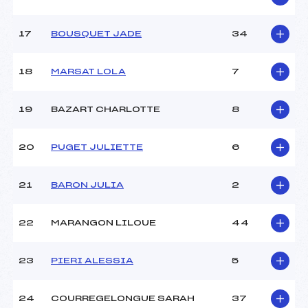
Pénalité appliquée :
–
Catégorie :
U8+U10
17
BOUSQUET JADE
34
18
MARSAT LOLA
7
19
BAZART CHARLOTTE
8
20
PUGET JULIETTE
6
21
BARON JULIA
2
22
MARANGON LILOUE
44
23
PIERI ALESSIA
5
24
COURREGELONGUE SARAH
37