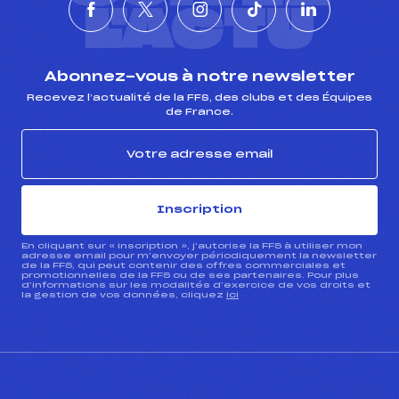
L'ACTU
Abonnez-vous à notre newsletter
Recevez l’actualité de la FFS, des clubs et des Équipes
de France.
Inscription
En cliquant sur « inscription », j’autorise la FFS à utiliser mon
adresse email pour m’envoyer périodiquement la newsletter
de la FFS, qui peut contenir des offres commerciales et
promotionnelles de la FFS ou de ses partenaires. Pour plus
d’informations sur les modalités d’exercice de vos droits et
la gestion de vos données, cliquez
ici