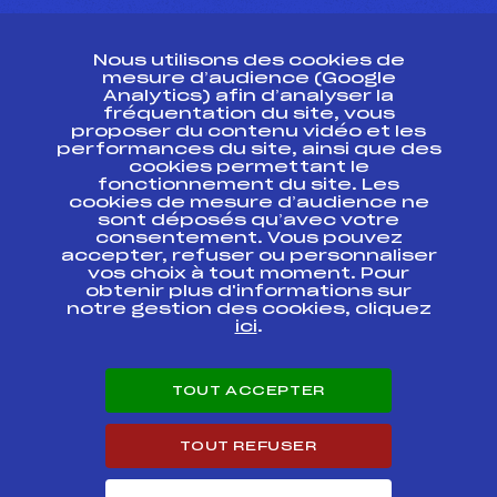
CONTACT
Nous utilisons des cookies de
ESPACE PRESSE
mesure d’audience (Google
Analytics) afin d’analyser la
fréquentation du site, vous
Ressources
proposer du contenu vidéo et les
performances du site, ainsi que des
Pass’Neige
cookies permettant le
Projet sportif fédéral
fonctionnement du site. Les
cookies de mesure d’audience ne
Projet de performance fédéral
sont déposés qu’avec votre
Antidopage
consentement. Vous pouvez
Pôle Développement, Formation, Suivi
accepter, refuser ou personnaliser
Scientifique
vos choix à tout moment. Pour
Listes ministérielles
obtenir plus d'informations sur
notre gestion des cookies, cliquez
Pôle vie de l’athlète
ici
.
Enseignement professionnel
Informatique et chronométrage
Circuits
TOUT ACCEPTER
Carrières
Développement des habiletés mentales
TOUT REFUSER