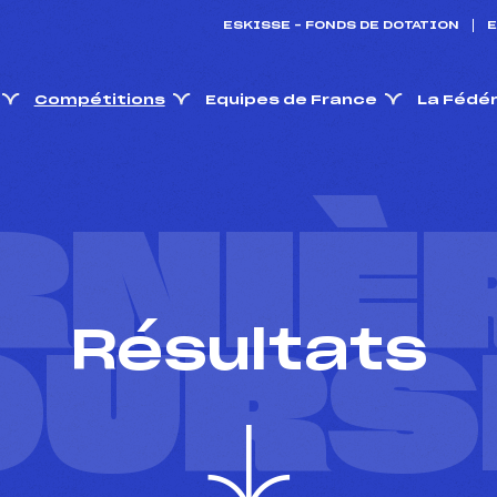
ESKISSE – FONDS DE DOTATION
E
Compétitions
Equipes de France
La Fédé
RNIÈ
Résultats
OURS