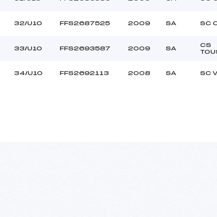
32/U10
FFS2687525
2009
SA
SC 
CS
33/U10
FFS2693587
2009
SA
TOU
34/U10
FFS2692113
2008
SA
SC 