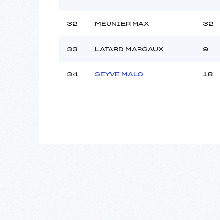
32
MEUNIER MAX
32
33
LATARD MARGAUX
9
34
SEYVE MALO
18