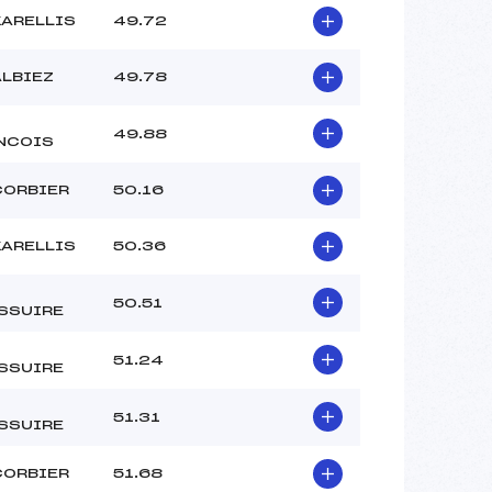
KARELLIS
49.72
ALBIEZ
49.78
49.88
NCOIS
CORBIER
50.16
KARELLIS
50.36
50.51
SSUIRE
51.24
SSUIRE
51.31
SSUIRE
CORBIER
51.68