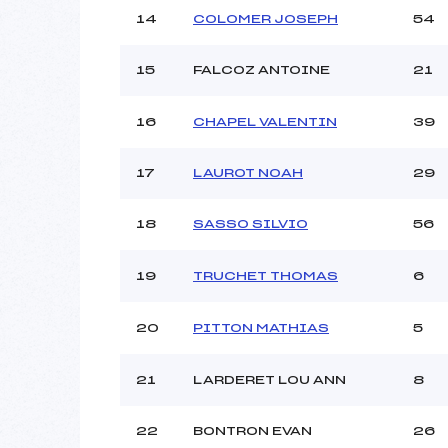
14
COLOMER JOSEPH
54
15
FALCOZ ANTOINE
21
16
CHAPEL VALENTIN
39
17
LAUROT NOAH
29
18
SASSO SILVIO
56
19
TRUCHET THOMAS
6
20
PITTON MATHIAS
5
21
LARDERET LOU ANN
8
22
BONTRON EVAN
26