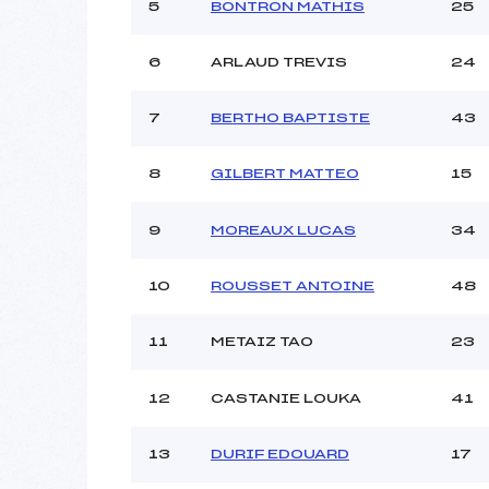
Ouvreurs C :
5
BONTRON MATHIS
25
Ouvreurs D :
Ouvreurs E :
6
ARLAUD TREVIS
24
Météo :
Neige :
7
BERTHO BAPTISTE
43
8
GILBERT MATTEO
15
Pénalité appliquée :
Catégorie :
9
MOREAUX LUCAS
34
10
ROUSSET ANTOINE
48
11
METAIZ TAO
23
12
CASTANIE LOUKA
41
13
DURIF EDOUARD
17