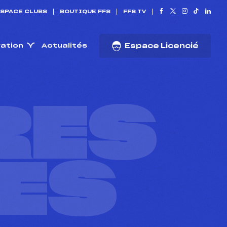
SPACE CLUBS
BOUTIQUE FFS
FFS TV
ration
Actualités
Espace Licencié
RES
ES