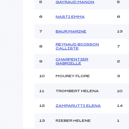
Ouvreurs C :
5
GAYRAUD MANON
5
Ouvreurs D :
Ouvreurs E :
6
NASTI EMMA
6
Météo :
Neige :
7
BAUR MARINE
13
REYNAUD BOISSON
Pénalité appliquée :
8
7
CALLISTE
Catégorie :
CHARPENTIER
9
2
GABRIELLE
10
MOUREY FLORE
3
11
TROMBERT HELENA
10
12
ZAMPARUTTI ELENA
14
13
RIEBER HELENE
1