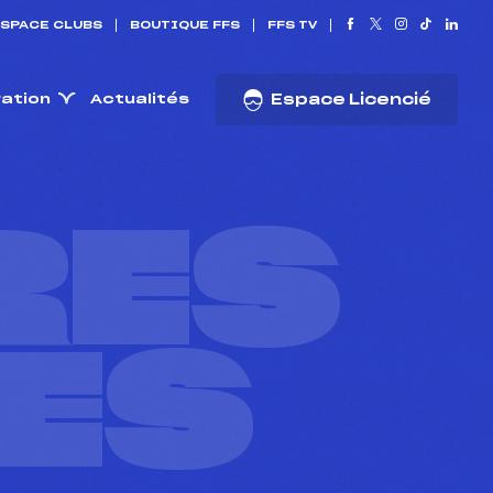
SPACE CLUBS
BOUTIQUE FFS
FFS TV
ration
Actualités
Espace Licencié
RES
ES