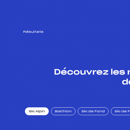
Résultats
Découvrez les 
d
Ski Alpin
Biathlon
Ski de Fond
Ski de 