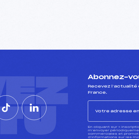
VEZ
Abonnez-vou
Recevez l’actualité 
France.
CTU
En cliquant sur « inscript
m’envoyer périodiquement
commerciales et promotio
d’informations sur les mo