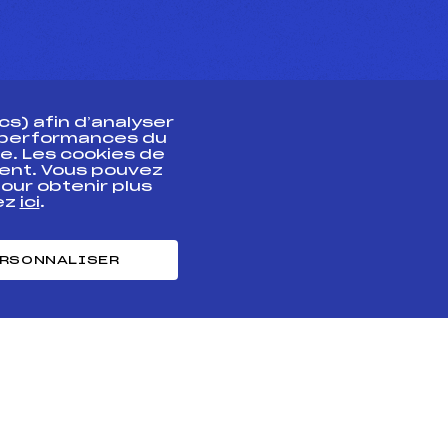
s) afin d’analyser
s performances du
e. Les cookies de
ent. Vous pouvez
athlète
our obtenir plus
uez
ici
.
t professionnel
e et chronométrage
RSONNALISER
nt des habiletés
ntialité
Cookies