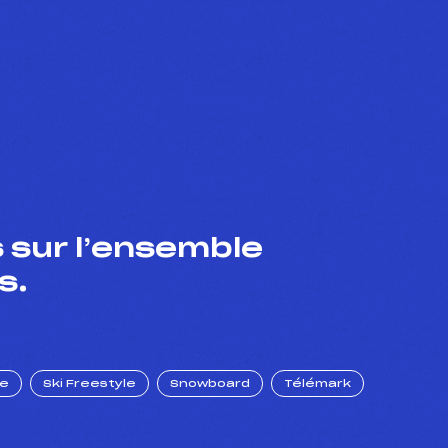
 sur l’ensemble
s.
ue
Ski Freestyle
Snowboard
Télémark