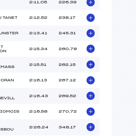
–
2:11.05
226.39
–
–
U TANET
2:12.52
238.17
 :
-2
 :
-1
UNSTER
2:13.41
245.31
TT
2:15.34
260.78
YON
2:15.51
262.15
EMASS
IORAN
2:16.13
267.12
2:16.43
269.52
EVILL
RIOMOIS
2:16.58
270.72
2:26.24
348.17
ASBOU