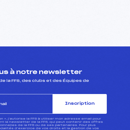
s à notre newsletter
de la FFS, des clubs et des Équipes de
Inscription
ion », j’autorise la FFS à utiliser mon adresse email pour
 la newsletter de la FFS, qui peut contenir des offres
nnelles de la FFS ou de ses partenaires. Pour plus
dalités d’exercice de vos droits et la gestion de vos