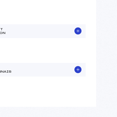
TT
YON
NNAIS