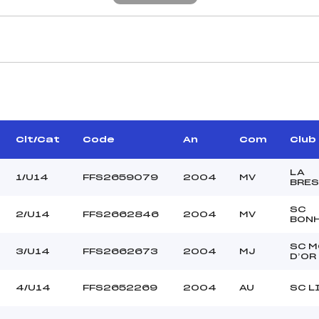
CARACTÉRISTIQU
ESIEUR RICHARD (AU)
Piste :
POUPON BRUNO (CE)
Altitude départ :
–
Altitude arrivée :
Clt/Cat
Code
An
Com
Club
RRIERE VINCENT (SA)
Dénivelé :
Homologation :
LA
1/U14
FFS2659079
2004
MV
BRE
SC
2/U14
FFS2662846
2004
MV
MANCHE 2
BON
41
Nombre de portes :
SC 
3/U14
FFS2662673
2004
MJ
9H00
Heure de départ :
D’OR
IE CHRISTOPHE (SA)
Traceur :
4/U14
FFS2652269
2004
AU
SC L
–
Ouvreurs A :
–
Ouvreurs B :