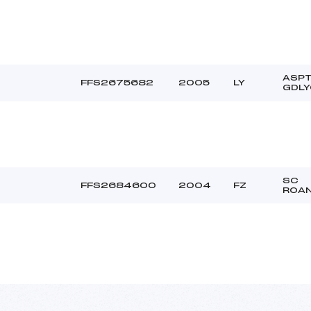
ASP
FFS2675682
2005
LY
GDL
SC
FFS2684600
2004
FZ
ROA