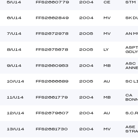
–
Ouvreurs C :
5/U14
FFS2660779
2004
CE
STM
–
Ouvreurs D :
–
Ouvreurs E :
6/U14
FFS2662849
2004
MV
SK D
BEAU
Température départ
DURE CANONS
Température arrivée
7/U14
FFS2672978
2005
MV
AN M
ASP
155.7600
8/U14
FFS2675678
2005
LY
GDL
U14
ASC
9/U14
FFS2660953
2004
MB
ANN
10/U14
FFS2666689
2005
AU
SC L
CA
11/U14
FFS2661779
2004
MB
BONN
12/U14
FFS2679607
2004
AU
S.C.
ASE
13/U14
FFS2681730
2004
MV
STR