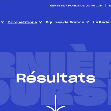
ESKISSE – FONDS DE DOTATION
E
Compétitions
Equipes de France
La Fédé
RNIÈ
Résultats
OURS