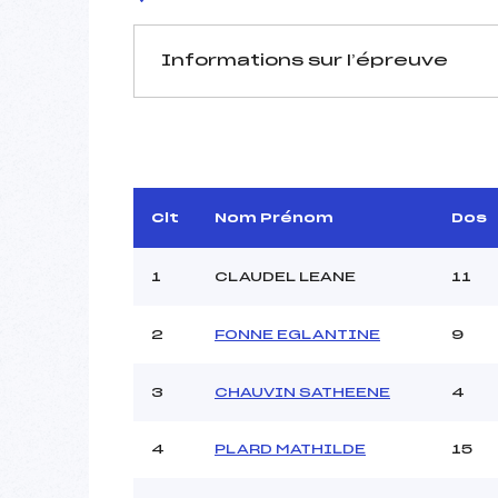
Informations sur l’épreuve
JURY DE COMPÉTITION
Délégué Technique :
L
Arbitre :
Assistant :
Clt
Nom Prénom
Dos
Dir. Epreuve :
CHA
1
CLAUDEL LEANE
11
2
FONNE EGLANTINE
9
MANCHE 1
Nombre de portes :
3
CHAUVIN SATHEENE
4
Heure de départ :
Traceur :
BONNEV
4
PLARD MATHILDE
15
Ouvreurs A :
Ouvreurs B :