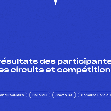
résultats des participants
es circuits et compétition
Fond Populaire
Rollerski
Saut à Ski
Combiné Nordiq