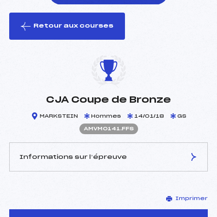
Retour aux courses
foi(s) le ski
CJA Coupe de Bronze
MARKSTEIN
Hommes
14/01/18
GS
AMVM0141.FFS
Informations sur l’épreuve
JURY DE COMPÉTITION
Imprimer
Délégué Technique :
FUCHS MICHEL ()
Arbitre :
LAURAINE FABIEN (MV)