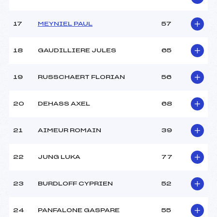
Pénalité appliquée :
238.3100
Catégorie :
U12
17
MEYNIEL PAUL
57
18
GAUDILLIERE JULES
65
19
RUSSCHAERT FLORIAN
56
20
DEHASS AXEL
68
21
AIMEUR ROMAIN
39
22
JUNG LUKA
77
23
BURDLOFF CYPRIEN
52
24
PANFALONE GASPARE
55