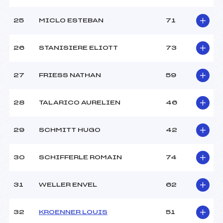
25
MICLO ESTEBAN
71
26
STANISIERE ELIOTT
73
27
FRIESS NATHAN
59
28
TALARICO AURELIEN
46
29
SCHMITT HUGO
42
30
SCHIFFERLE ROMAIN
74
31
WELLER ENVEL
62
32
KROENNER LOUIS
51