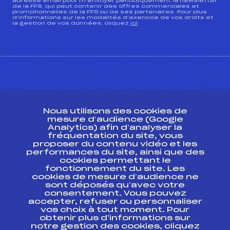
adresse email pour m’envoyer périodiquement la newsletter
de la FFS, qui peut contenir des offres commerciales et
promotionnelles de la FFS ou de ses partenaires. Pour plus
d’informations sur les modalités d’exercice de vos droits et
la gestion de vos données, cliquez
ici
CONTACT
Nous utilisons des cookies de
ESPACE PRESSE
mesure d’audience (Google
Analytics) afin d’analyser la
fréquentation du site, vous
Ressources
proposer du contenu vidéo et les
performances du site, ainsi que des
Pass’Neige
cookies permettant le
Projet sportif fédéral
fonctionnement du site. Les
cookies de mesure d’audience ne
Projet de performance fédéral
sont déposés qu’avec votre
Antidopage
consentement. Vous pouvez
Pôle Développement, Formation, Suivi
accepter, refuser ou personnaliser
Scientifique
vos choix à tout moment. Pour
Listes ministérielles
obtenir plus d'informations sur
notre gestion des cookies, cliquez
Pôle vie de l’athlète