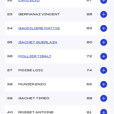
32
LAMI ELIO
67
33
GERMANAZ VINCENT
96
34
GAUDILIERE MATTIS
63
35
GACHET GUERLAIN
90
36
MOLLIER TIBALT
72
37
MOISE LOIC
74
38
MUNIER ENZO
53
39
GACHET TIMEO
68
40
ROSSET ANTOINE
91