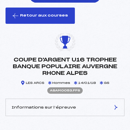
Retour aux courses
foi(s) le ski
COUPE D'ARGENT U16 TROPHEE
BANQUE POPULAIRE AUVERGNE
RHONE ALPES
LES ARCS
Hommes
14/01/18
GS
ASAM0053.FFS
Informations sur l’épreuve
JURY DE COMPÉTITION