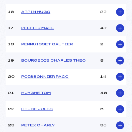
Ouvreurs E :
ROCCA SERRA ENZO (SA)
Température départ :
–
16
ARPIN HUGO
22
Température arrivée :
–
17
PELTIER MAEL
47
Pénalité appliquée :
68.0500
Catégorie :
U16
18
PERRUISSET GAUTIER
2
19
BOURGEOIS CHARLES THEO
8
20
POISSONNIER PACO
14
21
HUYGHE TOM
46
22
HEUDE JULES
6
23
PETEX CHARLY
35