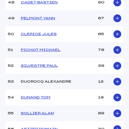
48
CADET BASTIEN
90
49
PELMONT YANN
67
50
CLERICE JULES
65
51
PICHOT MICKAEL
78
52
SILVESTRE PAUL
39
53
DUCROCQ ALEXANDRE
12
54
DUNAND TOM
19
55
SOLLIER ALAN
89