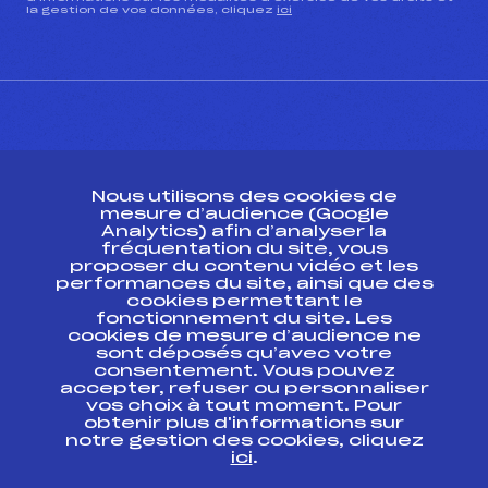
la gestion de vos données, cliquez
ici
CONTACT
Nous utilisons des cookies de
ESPACE PRESSE
mesure d’audience (Google
Analytics) afin d’analyser la
fréquentation du site, vous
Ressources
proposer du contenu vidéo et les
performances du site, ainsi que des
Pass’Neige
cookies permettant le
Projet sportif fédéral
fonctionnement du site. Les
cookies de mesure d’audience ne
Projet de performance fédéral
sont déposés qu’avec votre
Antidopage
consentement. Vous pouvez
Pôle Développement, Formation, Suivi
accepter, refuser ou personnaliser
Scientifique
vos choix à tout moment. Pour
Listes ministérielles
obtenir plus d'informations sur
notre gestion des cookies, cliquez
Pôle vie de l’athlète
ici
.
Enseignement professionnel