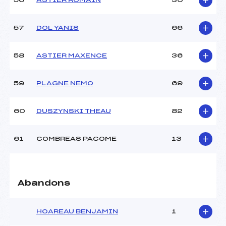
56
ASTIER ROMAIN
30
57
DOL YANIS
66
58
ASTIER MAXENCE
36
59
PLAGNE NEMO
69
60
DUSZYNSKI THEAU
82
61
COMBREAS PACOME
13
Abandons
HOAREAU BENJAMIN
1