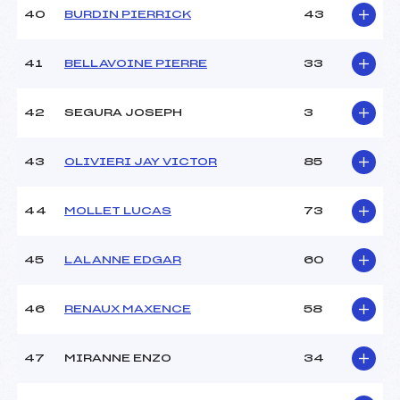
40
BURDIN PIERRICK
43
41
BELLAVOINE PIERRE
33
42
SEGURA JOSEPH
3
43
OLIVIERI JAY VICTOR
85
44
MOLLET LUCAS
73
45
LALANNE EDGAR
60
46
RENAUX MAXENCE
58
47
MIRANNE ENZO
34