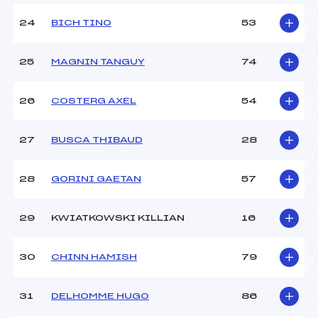
24
BICH TINO
53
25
MAGNIN TANGUY
74
26
COSTERG AXEL
54
27
BUSCA THIBAUD
28
28
GORINI GAETAN
57
29
KWIATKOWSKI KILLIAN
16
30
CHINN HAMISH
79
31
DELHOMME HUGO
86