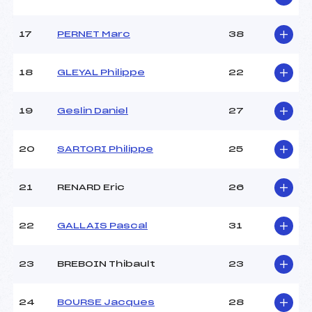
17
PERNET Marc
38
Pénalité appliquée :
89.9100
Catégorie :
U18->Mas
18
GLEYAL Philippe
22
19
Geslin Daniel
27
20
SARTORI Philippe
25
21
RENARD Eric
26
22
GALLAIS Pascal
31
23
BREBOIN Thibault
23
24
BOURSE Jacques
28