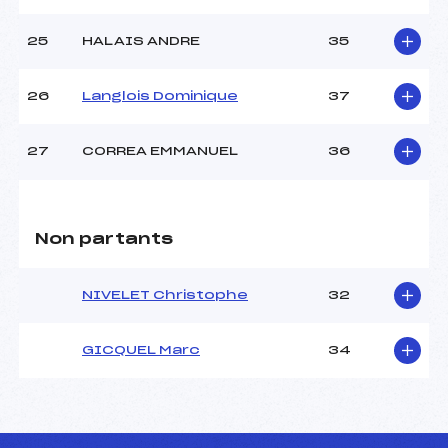
25
HALAIS ANDRE
35
26
Langlois Dominique
37
27
CORREA EMMANUEL
36
Non partants
NIVELET Christophe
32
GICQUEL Marc
34