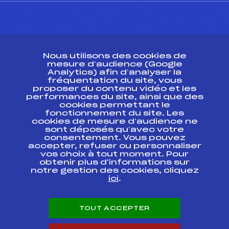
CONTACT
Nous utilisons des cookies de
ESPACE PRESSE
mesure d’audience (Google
Analytics) afin d’analyser la
fréquentation du site, vous
Ressources
proposer du contenu vidéo et les
performances du site, ainsi que des
Pass’Neige
cookies permettant le
Projet sportif fédéral
fonctionnement du site. Les
cookies de mesure d’audience ne
Projet de performance fédéral
sont déposés qu’avec votre
Antidopage
consentement. Vous pouvez
Pôle Développement, Formation, Suivi
accepter, refuser ou personnaliser
Scientifique
vos choix à tout moment. Pour
Listes ministérielles
obtenir plus d'informations sur
notre gestion des cookies, cliquez
Pôle vie de l’athlète
ici
.
Enseignement professionnel
Informatique et chronométrage
Circuits
TOUT ACCEPTER
Carrières
Développement des habiletés mentales