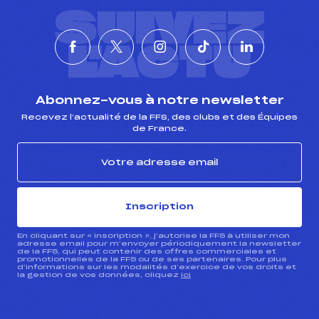
SUIVEZ
L'ACTU
Abonnez-vous à notre newsletter
Recevez l’actualité de la FFS, des clubs et des Équipes
de France.
Inscription
En cliquant sur « inscription », j’autorise la FFS à utiliser mon
adresse email pour m’envoyer périodiquement la newsletter
de la FFS, qui peut contenir des offres commerciales et
promotionnelles de la FFS ou de ses partenaires. Pour plus
d’informations sur les modalités d’exercice de vos droits et
la gestion de vos données, cliquez
ici