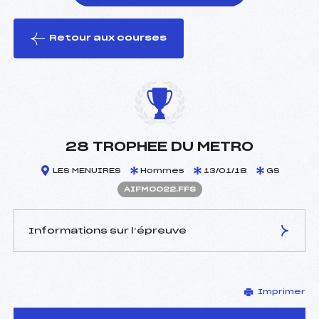
Retour aux courses
foi(s) le ski
28 TROPHEE DU METRO
LES MENUIRES
Hommes
13/01/18
GS
AIFM0022.FFS
Informations sur l’épreuve
JURY DE COMPÉTITION
Imprimer
Délégué Technique :
HUON ANDRE (IF)
Arbitre :
BORNAND NICOLAS (SA)