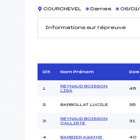
COURCHEVEL
Dames
06/01/
Informations sur l’épreuve
JURY DE COMPÉTITION
Délégué Technique :
Arbitre :
C
Assistant :
Clt
Nom Prénom
Dos
Dir. Epreuve :
C
REYNAUD BOISSON
1
45
LISA
2
BARBOLLAT LUCILE
35
MANCHE 1
Nombre de portes :
REYNAUD BOISSON
3
31
Heure de départ :
CALLISTE
Traceur :
PER
Ouvreurs A :
4
BARBIER AGATHE
40