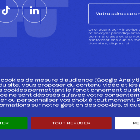
CTU
En cliquant sur « inscript
m’envoyer périodiquement
commerciales et promotio
d’informations sur les mo
données, cliquez
ici
s cookies de mesure d’audience (Google Analytic
 du site, vous proposer du contenu vidéo et le
des cookies permettant le fonctionnement du sit
essources
ce ne sont déposés qu’avec votre consentem
Pass’Neige
Pôle vie de l’
er ou personnaliser vos choix à tout moment. P
formations sur notre gestion des cookies, cliq
Projet sportif fédéral
Enseignemen
Projet de performance fédéral
Informatiqu
Antidopage
Circuits
TER
TOUT REFUSER
PE
Pôle Développement, Formation, Suivi
Carrières
Scientifique
Développeme
Listes ministérielles
mentales