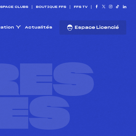
SPACE CLUBS
BOUTIQUE FFS
FFS TV
ration
Actualités
Espace Licencié
RES
ES