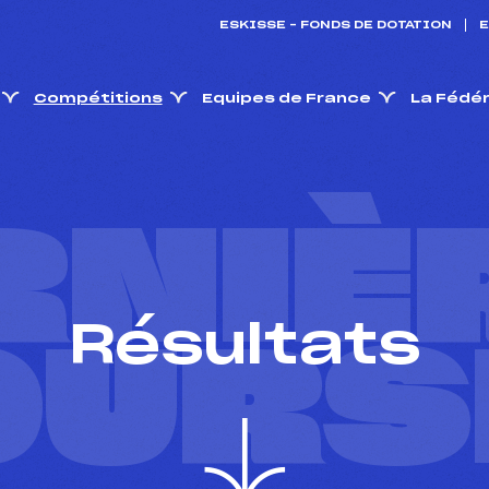
ESKISSE – FONDS DE DOTATION
E
Compétitions
Equipes de France
La Fédé
RNIÈ
Résultats
OURS