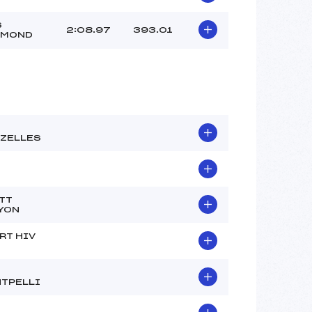
–
–
S
2:08.97
393.01
AMOND
–
–
 :
-1
 :
–
ZELLES
TT
YON
RT HIV
TPELLI