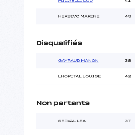
MICAELLI LOU
41
HERBIVO MARINE
43
Disqualifiés
GAYRAUD MANON
38
LHOPITAL LOUISE
42
Non partants
SERVAL LEA
37