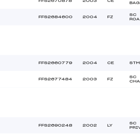
FFS2670878
2003
CE
BAG
SC
FFS2684600
2004
FZ
ROA
FFS2660779
2004
CE
STM
SC
FFS2677484
2003
FZ
CHA
SC
FFS2690248
2002
LY
PRI