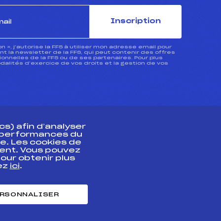
Inscription
ion », j’autorise la FFS à utiliser mon adresse email pour
 la newsletter de la FFS, qui peut contenir des offres
nnelles de la FFS ou de ses partenaires. Pour plus
dalités d’exercice de vos droits et la gestion de vos
s) afin d’analyser
s performances du
e. Les cookies de
ent. Vous pouvez
athlète
our obtenir plus
uez
ici
.
t professionnel
e et chronométrage
RSONNALISER
nt des habiletés