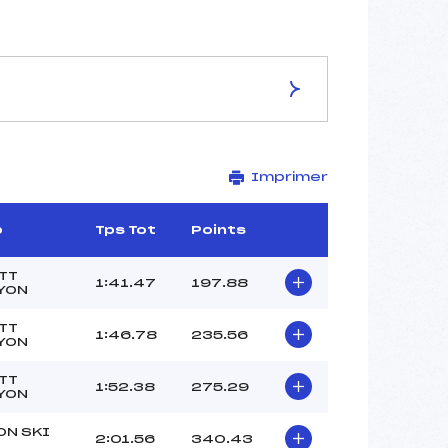
ES DE LA PISTE
Imprimer
STADE E. ALLAIS
1990
1815
b
Tps Tot
Points
175
2520/03/10
TT
1:41.47
197.88
YON
TT
1:46.78
235.56
YON
56
TT
1:52.38
275.29
12H45
YON
AZEMA PAUL (SA)
ON SKI
PUY ENZO (SA)
2:01.56
340.43