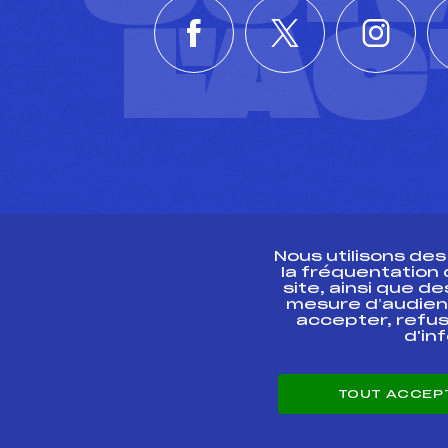
L'A
Nous utilisons de
la fréquentation
site, ainsi que 
R
mesure d’audien
accepter, refus
d'in
CONTACT
TOUT ACCEP
ESPACE PRESSE