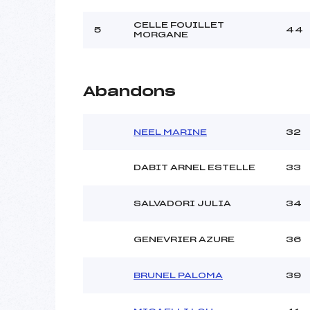
Ouvreurs B :
Ouvreurs C :
CELLE FOUILLET
5
44
MORGANE
Ouvreurs D :
Ouvreurs E :
Météo :
Neige :
Abandons
NEEL MARINE
32
Pénalité appliquée :
Catégorie :
DABIT ARNEL ESTELLE
33
SALVADORI JULIA
34
GENEVRIER AZURE
36
BRUNEL PALOMA
39