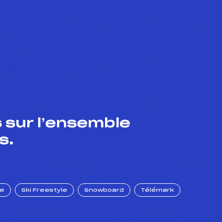
 sur l’ensemble
s.
ue
Ski Freestyle
Snowboard
Télémark