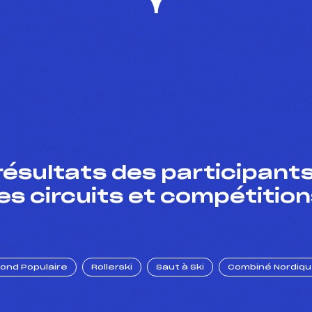
résultats des participants
es circuits et compétition
Fond Populaire
Rollerski
Saut à Ski
Combiné Nordiq