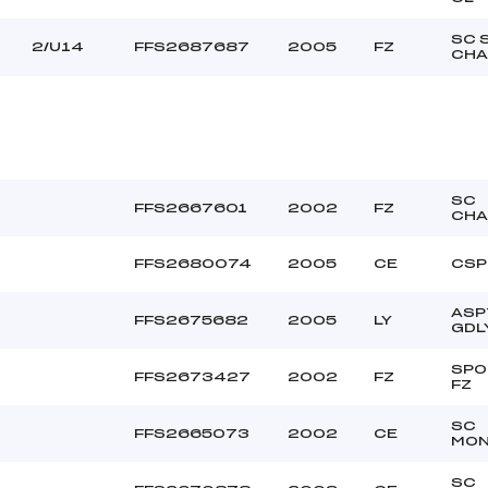
–
Ouvreurs B :
–
Ouvreurs C :
SC 
2/U14
FFS2687687
2005
FZ
CH
–
Ouvreurs D :
–
Ouvreurs E :
BEAU
Température départ
DURE
Température arrivée
SC
FFS2667601
2002
FZ
197.8800
CHA
U14+U16
FFS2680074
2005
CE
CSP
ASP
FFS2675682
2005
LY
GDL
SPO
FFS2673427
2002
FZ
FZ
SC
FFS2665073
2002
CE
MON
SC