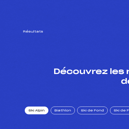
Résultats
Découvrez les 
d
Ski Alpin
Biathlon
Ski de Fond
Ski de 