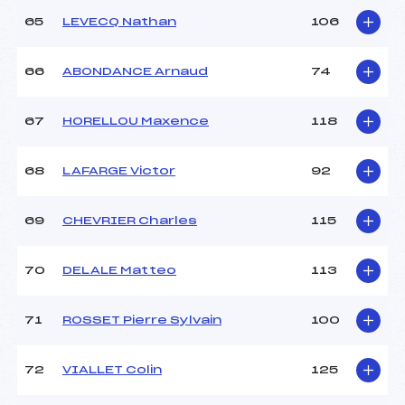
65
LEVECQ Nathan
106
66
ABONDANCE Arnaud
74
67
HORELLOU Maxence
118
68
LAFARGE Victor
92
69
CHEVRIER Charles
115
70
DELALE Matteo
113
71
ROSSET Pierre Sylvain
100
72
VIALLET Colin
125