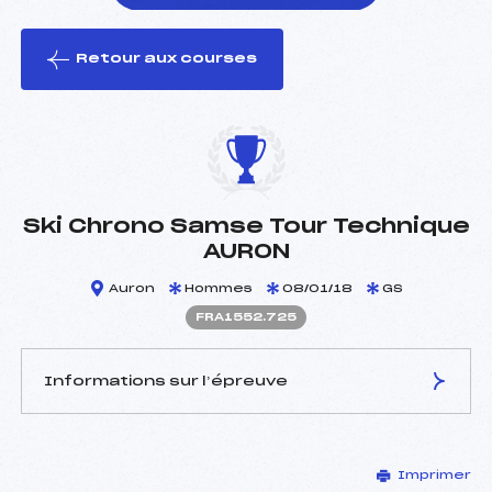
Retour aux courses
foi(s) le ski
Ski Chrono Samse Tour Technique
AURON
Auron
Hommes
08/01/18
GS
FRA1552.725
Informations sur l’épreuve
JURY DE COMPÉTITION
Imprimer
Délégué Technique :
PASTOR JACQUES (MON)