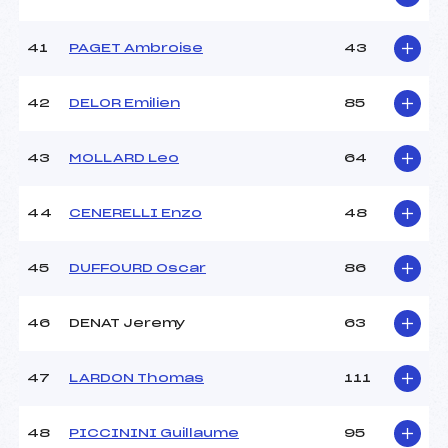
41
PAGET Ambroise
43
42
DELOR Emilien
85
43
MOLLARD Leo
64
44
CENERELLI Enzo
48
45
DUFFOURD Oscar
86
46
DENAT Jeremy
63
47
LARDON Thomas
111
48
PICCININI Guillaume
95