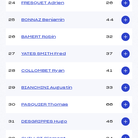
24
FRESQUET Adrien
26
25
BONNAZ Benjamin
44
26
BAMERT Robin
32
27
YATES SMITH Fred
37
28
COLLOMBET Ryan
41
29
BIANCHINI Augustin
33
30
PASQUIER Thomas
66
31
DESGRIPPES Hugo
45