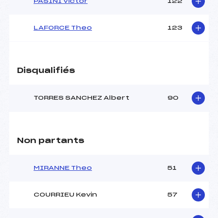
PASINI Victor
122
LAFORCE Theo
123
Disqualifiés
TORRES SANCHEZ Albert
90
Non partants
MIRANNE Theo
51
COURRIEU Kevin
57