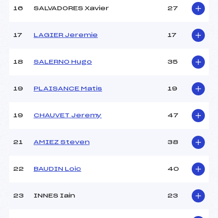
16
SALVADORES Xavier
27
Pénalité appliquée :
12.1500
17
LAGIER Jeremie
17
Catégorie :
*
18
SALERNO Hugo
35
19
PLAISANCE Matis
19
19
CHAUVET Jeremy
47
21
AMIEZ Steven
38
22
BAUDIN Loic
40
23
INNES Iain
23