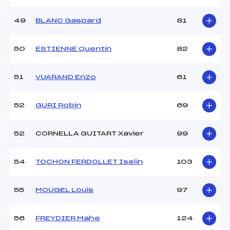
49
BLANC Gaspard
81
50
ESTIENNE Quentin
82
51
VUARAND Enzo
61
52
GURI Robin
69
52
CORNELLA GUITART Xavier
99
54
TOCHON FERDOLLET Iselin
103
55
MOUGEL Louis
97
56
FREYDIER Mahe
124