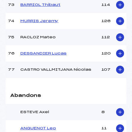
73
BARRIOL Thibaut
114
74
MURRIS Jeremy
126
75
RACLOZ Mateo
112
76
DESSANDIER Lucas
120
77
CASTRO VALLMITJANA Nicolas
107
Abandons
ESTEVE Axel
8
ANGUENOT Leo
11