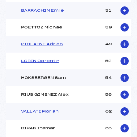
BARRACHIN Emile
31
POETTOZ Michael
39
PIOLAINE Adrien
49
LORIN Corentin
52
HOKSBERGEN Sam
54
RIUS GIMENEZ Alex
56
VALLATI Florian
62
BIRAN Itamar
65