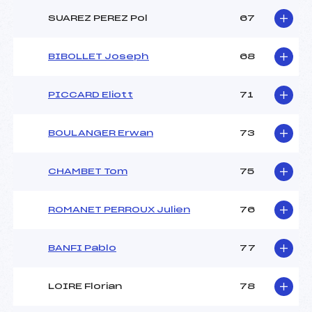
SUAREZ PEREZ Pol
67
BIBOLLET Joseph
68
PICCARD Eliott
71
BOULANGER Erwan
73
CHAMBET Tom
75
ROMANET PERROUX Julien
76
BANFI Pablo
77
LOIRE Florian
78