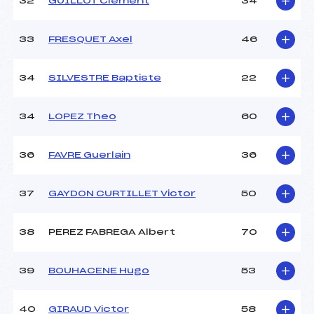
32
GUILLOT Clement
34
33
FRESQUET Axel
46
34
SILVESTRE Baptiste
22
34
LOPEZ Theo
60
36
FAVRE Guerlain
36
37
GAYDON CURTILLET Victor
50
38
PEREZ FABREGA Albert
70
39
BOUHACENE Hugo
53
40
GIRAUD Victor
58