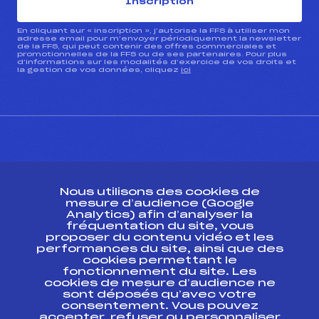
Inscription
En cliquant sur « inscription », j’autorise la FFS à utiliser mon
adresse email pour m’envoyer périodiquement la newsletter
de la FFS, qui peut contenir des offres commerciales et
promotionnelles de la FFS ou de ses partenaires. Pour plus
d’informations sur les modalités d’exercice de vos droits et
la gestion de vos données, cliquez
ici
CONTACT
Nous utilisons des cookies de
ESPACE PRESSE
mesure d’audience (Google
Analytics) afin d’analyser la
fréquentation du site, vous
Ressources
proposer du contenu vidéo et les
performances du site, ainsi que des
Pass’Neige
cookies permettant le
Projet sportif fédéral
fonctionnement du site. Les
cookies de mesure d’audience ne
Projet de performance fédéral
sont déposés qu’avec votre
Antidopage
consentement. Vous pouvez
Pôle Développement, Formation, Suivi
accepter, refuser ou personnaliser