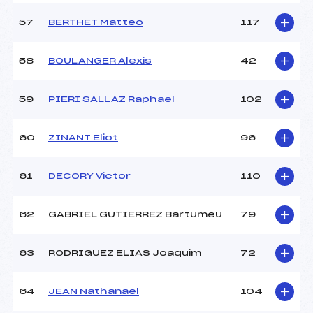
57
BERTHET Matteo
117
58
BOULANGER Alexis
42
59
PIERI SALLAZ Raphael
102
60
ZINANT Eliot
96
61
DECORY Victor
110
62
GABRIEL GUTIERREZ Bartumeu
79
63
RODRIGUEZ ELIAS Joaquim
72
64
JEAN Nathanael
104