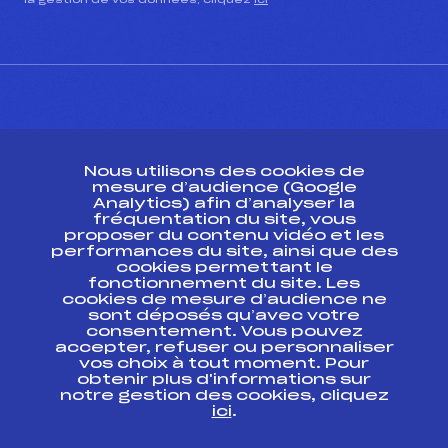
la gestion de vos données, cliquez
ici
CONTACT
Nous utilisons des cookies de
ESPACE PRESSE
mesure d’audience (Google
Analytics) afin d’analyser la
fréquentation du site, vous
Ressources
proposer du contenu vidéo et les
performances du site, ainsi que des
Pass’Neige
cookies permettant le
Projet sportif fédéral
fonctionnement du site. Les
cookies de mesure d’audience ne
Projet de performance fédéral
sont déposés qu’avec votre
Antidopage
consentement. Vous pouvez
Pôle Développement, Formation, Suivi
accepter, refuser ou personnaliser
Scientifique
vos choix à tout moment. Pour
Listes ministérielles
obtenir plus d'informations sur
notre gestion des cookies, cliquez
Pôle vie de l’athlète
ici
.
Enseignement professionnel
Informatique et chronométrage