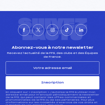
Pénalité appliquée :
197.4500
Catégorie :
U14+U16
SUIVEZ
L'ACTU
Abonnez-vous à notre newsletter
Recevez l’actualité de la FFS, des clubs et des Équipes
de France.
Inscription
En cliquant sur « inscription », j’autorise la FFS à utiliser mon
adresse email pour m’envoyer périodiquement la newsletter
de la FFS, qui peut contenir des offres commerciales et
promotionnelles de la FFS ou de ses partenaires. Pour plus
d’informations sur les modalités d’exercice de vos droits et