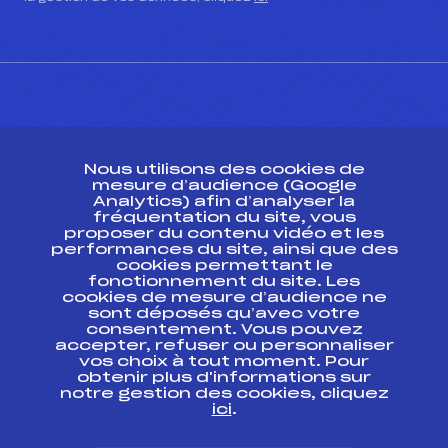
CONTACT
Nous utilisons des cookies de
ESPACE PRESSE
mesure d’audience (Google
Analytics) afin d’analyser la
fréquentation du site, vous
Ressources
proposer du contenu vidéo et les
performances du site, ainsi que des
Pass’Neige
cookies permettant le
Projet sportif fédéral
fonctionnement du site. Les
cookies de mesure d’audience ne
Projet de performance fédéral
sont déposés qu’avec votre
Antidopage
consentement. Vous pouvez
Pôle Développement, Formation, Suivi
accepter, refuser ou personnaliser
Scientifique
vos choix à tout moment. Pour
Listes ministérielles
obtenir plus d'informations sur
notre gestion des cookies, cliquez
Pôle vie de l’athlète
ici
.
Enseignement professionnel
Informatique et chronométrage