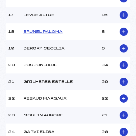
Catégorie :
U16->Mas
17
FEVRE ALICE
16
18
BRUNEL PALOMA
8
19
DERORY CECILIA
6
20
POUPON JADE
34
21
GRILHERES ESTELLE
29
22
REBAUD MARGAUX
22
23
MOULIN AURORE
21
24
GARVI ELISA
26