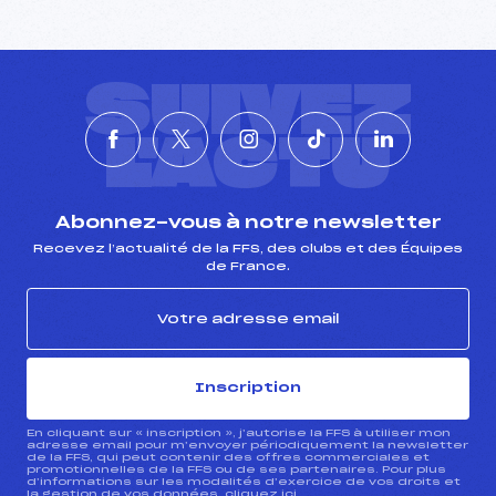
SUIVEZ
L'ACTU
Abonnez-vous à notre newsletter
Recevez l’actualité de la FFS, des clubs et des Équipes
de France.
Inscription
En cliquant sur « inscription », j’autorise la FFS à utiliser mon
adresse email pour m’envoyer périodiquement la newsletter
de la FFS, qui peut contenir des offres commerciales et
promotionnelles de la FFS ou de ses partenaires. Pour plus
d’informations sur les modalités d’exercice de vos droits et
la gestion de vos données, cliquez
ici