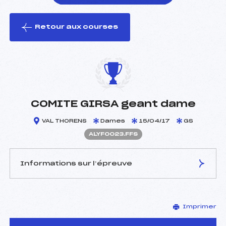
Retour aux courses
foi(s) le ski
COMITE GIRSA geant dame
VAL THORENS
Dames
15/04/17
GS
ALYF0023.FFS
Informations sur l’épreuve
JURY DE COMPÉTITION
Imprimer
Délégué Technique :
VIEBAN PHILIPPE (LY)
Arbitre :
POUPON BRUNO (CE)