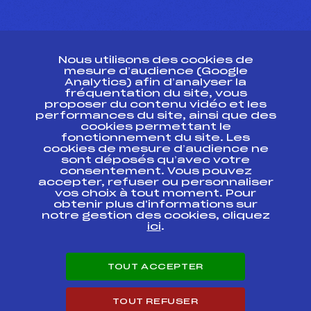
CONTACT
Nous utilisons des cookies de
ESPACE PRESSE
mesure d’audience (Google
Analytics) afin d’analyser la
fréquentation du site, vous
Ressources
proposer du contenu vidéo et les
performances du site, ainsi que des
Pass’Neige
cookies permettant le
Projet sportif fédéral
fonctionnement du site. Les
cookies de mesure d’audience ne
Projet de performance fédéral
sont déposés qu’avec votre
Antidopage
consentement. Vous pouvez
Pôle Développement, Formation, Suivi
accepter, refuser ou personnaliser
Scientifique
vos choix à tout moment. Pour
Listes ministérielles
obtenir plus d'informations sur
notre gestion des cookies, cliquez
Pôle vie de l’athlète
ici
.
Enseignement professionnel
Informatique et chronométrage
Circuits
TOUT ACCEPTER
Carrières
Développement des habiletés mentales
TOUT REFUSER