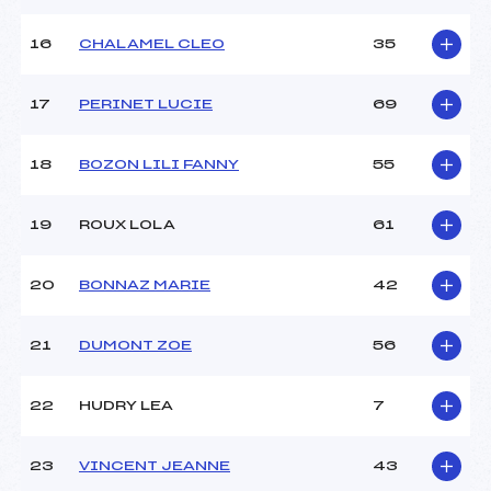
Température arrivée :
–
16
CHALAMEL CLEO
35
Pénalité appliquée :
90.0000
17
PERINET LUCIE
69
Catégorie :
U16
18
BOZON LILI FANNY
55
19
ROUX LOLA
61
20
BONNAZ MARIE
42
21
DUMONT ZOE
56
22
HUDRY LEA
7
23
VINCENT JEANNE
43