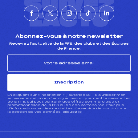
SUIVEZ
L'ACTU
Abonnez-vous à notre newsletter
Recevez l’actualité de la FFS, des clubs et des Équipes
de France.
Inscription
En cliquant sur « inscription », j’autorise la FFS à utiliser mon
adresse email pour m’envoyer périodiquement la newsletter
de la FFS, qui peut contenir des offres commerciales et
promotionnelles de la FFS ou de ses partenaires. Pour plus
d’informations sur les modalités d’exercice de vos droits et
la gestion de vos données, cliquez
ici