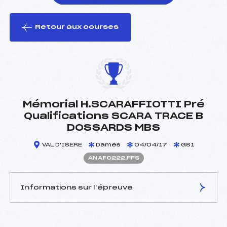
Retour aux courses
foi(s) le ski
Mémorial H.SCARAFFIOTTI Pré
Qualifications SCARA TRACE B
DOSSARDS MBS
VAL D'ISERE
Dames
04/04/17
GS1
ANAF0222.FFS
Informations sur l’épreuve
JURY DE COMPÉTITION