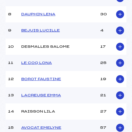
Ouvreurs A :
BAZILE GASPARD (SA)
Ouvreurs B :
BOIS BONNEVIE ANTOINE
(SA)
8
DAUPHIN LENA
30
Ouvreurs C :
DELAUNAY JULIAN (SA)
Ouvreurs D :
–
9
BEJUIS LUCILLE
4
Ouvreurs E :
–
Météo :
BEAU
10
DESMALLES SALOME
17
Neige :
DURE
11
LE COQ LONA
25
MANCHE 2
Nombre de portes :
–
12
BOROT FAUSTINE
19
Heure de départ :
–
Traceur :
–
13
LACREUSE EMMA
21
Ouvreurs A :
–
Ouvreurs B :
–
Ouvreurs C :
–
14
RAISSON LILA
27
Ouvreurs D :
–
Ouvreurs E :
–
15
AVOCAT EMELYNE
57
Température départ :
–