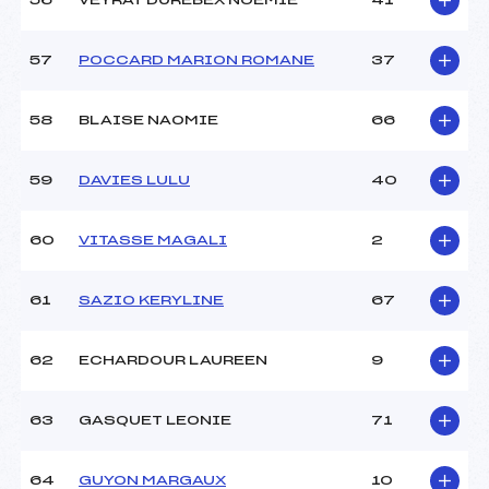
56
VEYRAT DUREBEX NOEMIE
41
57
POCCARD MARION ROMANE
37
58
BLAISE NAOMIE
66
59
DAVIES LULU
40
60
VITASSE MAGALI
2
61
SAZIO KERYLINE
67
62
ECHARDOUR LAUREEN
9
63
GASQUET LEONIE
71
64
GUYON MARGAUX
10