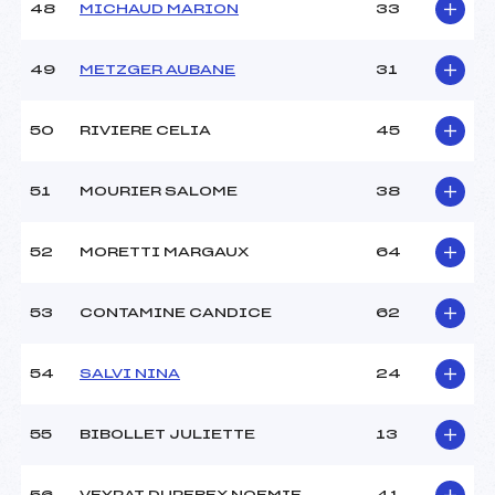
48
MICHAUD MARION
33
49
METZGER AUBANE
31
50
RIVIERE CELIA
45
51
MOURIER SALOME
38
52
MORETTI MARGAUX
64
53
CONTAMINE CANDICE
62
54
SALVI NINA
24
55
BIBOLLET JULIETTE
13