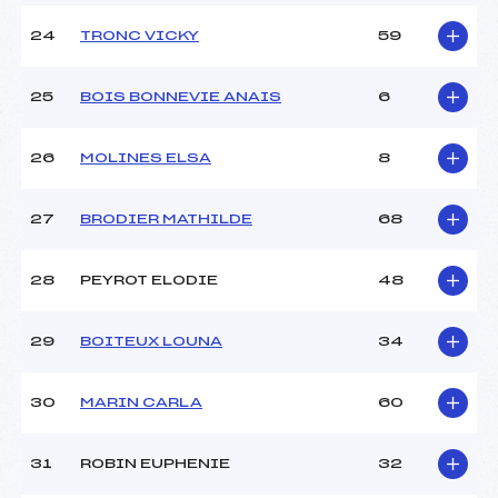
24
TRONC VICKY
59
25
BOIS BONNEVIE ANAIS
6
26
MOLINES ELSA
8
27
BRODIER MATHILDE
68
28
PEYROT ELODIE
48
29
BOITEUX LOUNA
34
30
MARIN CARLA
60
31
ROBIN EUPHENIE
32