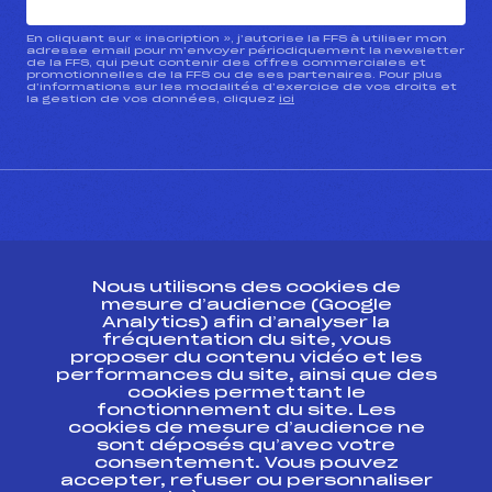
En cliquant sur « inscription », j’autorise la FFS à utiliser mon
adresse email pour m’envoyer périodiquement la newsletter
de la FFS, qui peut contenir des offres commerciales et
promotionnelles de la FFS ou de ses partenaires. Pour plus
d’informations sur les modalités d’exercice de vos droits et
la gestion de vos données, cliquez
ici
CONTACT
Nous utilisons des cookies de
ESPACE PRESSE
mesure d’audience (Google
Analytics) afin d’analyser la
fréquentation du site, vous
Ressources
proposer du contenu vidéo et les
performances du site, ainsi que des
Pass’Neige
cookies permettant le
Projet sportif fédéral
fonctionnement du site. Les
cookies de mesure d’audience ne
Projet de performance fédéral
sont déposés qu’avec votre
Antidopage
consentement. Vous pouvez
Pôle Développement, Formation, Suivi
accepter, refuser ou personnaliser
Scientifique