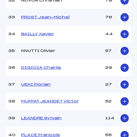
32
NOVOA Christian
79
33
PROST Jean-Michel
76
34
BAILLY Xavier
44
35
KNUTTI Olivier
57
36
DIGIOIA Charlie
29
37
UEKI Florian
27
38
MUFFAT JEANDET Victor
52
39
LEANDRE Sylvain
114
40
PLACE Francois
56