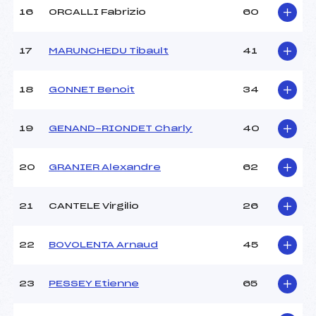
Pénalité appliquée :
45.9000
16
ORCALLI Fabrizio
60
Catégorie :
*
17
MARUNCHEDU Tibault
41
18
GONNET Benoit
34
19
GENAND-RIONDET Charly
40
20
GRANIER Alexandre
62
21
CANTELE Virgilio
26
22
BOVOLENTA Arnaud
45
23
PESSEY Etienne
65