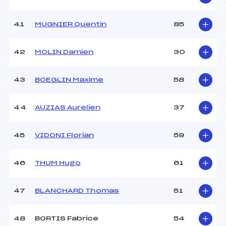
41
MUGNIER Quentin
85
42
MOLIN Damien
30
43
BOEGLIN Maxime
58
44
AUZIAS Aurelien
37
45
VIDONI Florian
59
46
THUM Hugo
61
47
BLANCHARD Thomas
51
48
BORTIS Fabrice
54