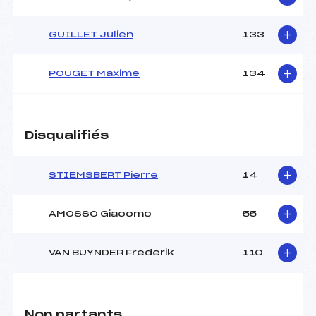
GUILLET Julien
133
POUGET Maxime
134
Disqualifiés
STIEMSBERT Pierre
14
AMOSSO Giacomo
55
VAN BUYNDER Frederik
110
Non partants