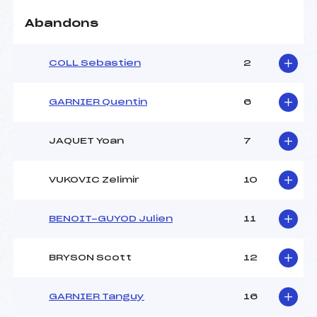
Abandons
COLL Sebastien
2
GARNIER Quentin
6
JAQUET Yoan
7
VUKOVIC Zelimir
10
BENOIT-GUYOD Julien
11
BRYSON Scott
12
GARNIER Tanguy
16