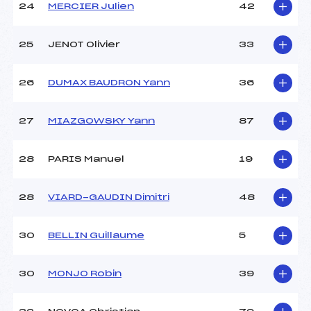
24
MERCIER Julien
42
25
JENOT Olivier
33
26
DUMAX BAUDRON Yann
36
27
MIAZGOWSKY Yann
87
28
PARIS Manuel
19
28
VIARD-GAUDIN Dimitri
48
30
BELLIN Guillaume
5
30
MONJO Robin
39