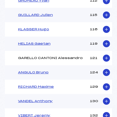
GRUMEAU Yvan
112
GUILLARD Julien
115
KLASSER Hugo
116
HELIAS Gaetan
119
GARELLO CANTONI Alessandro
121
ANGULO Bruno
124
RICHARD Maxime
129
VANDEL Anthony
130
VIBERT Jeremy
132