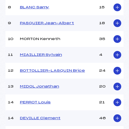
Ouvreurs C :
LANIESE ()
8
BLANC Samy
15
Ouvreurs D :
DUJOUX ()
Ouvreurs E :
–
Météo :
NUAGEUX
9
PASQUIER Jean-Albert
18
Neige :
DUR
10
MORTON Kenneth
35
MANCHE 2
11
MIAILLIER Sylvain
4
Nombre de portes :
52
Heure de départ :
12H35
Traceur :
VUILLET CHRISTIAN ()
12
BOTTOLLIER-LASQUIN Brice
24
Ouvreurs A :
BENOIT GUILLOT ()
Ouvreurs B :
GRAND CLEMENT ()
13
MIDOL Jonathan
20
Ouvreurs C :
LANIESE ()
Ouvreurs D :
DUJOUX ()
Ouvreurs E :
–
14
PERROT Louis
21
Température départ :
–
Température arrivée :
–
14
DEVILLE Clement
46