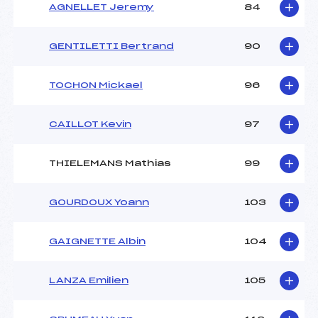
AGNELLET Jeremy
84
GENTILETTI Bertrand
90
TOCHON Mickael
96
CAILLOT Kevin
97
THIELEMANS Mathias
99
GOURDOUX Yoann
103
GAIGNETTE Albin
104
LANZA Emilien
105