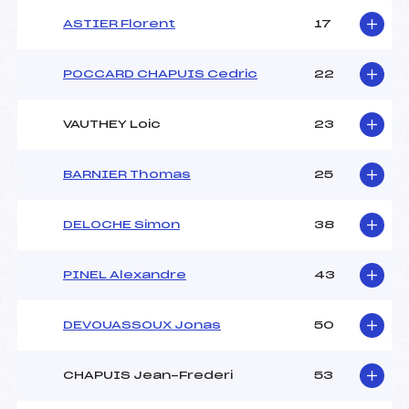
ASTIER Florent
17
POCCARD CHAPUIS Cedric
22
VAUTHEY Loic
23
BARNIER Thomas
25
DELOCHE Simon
38
PINEL Alexandre
43
DEVOUASSOUX Jonas
50
CHAPUIS Jean-Frederi
53