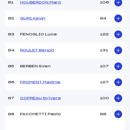
81
HOUBERDON Marc
106
82
GURI Kevin
94
83
FENOGLIO Luca
122
84
ROULET Benoit
131
85
BERBEN Sven
107
86
FROMENT Maxime
127
87
COPREAU Sylvere
100
88
FACCHETTI Paolo
98