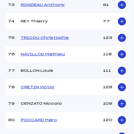
73
RONDEAU Anthony
91
74
REY Thierry
77
75
TRICOU Christophe
123
76
NAVILLOD Mathieu
118
77
BOLLON Louis
111
78
CRETIN Victor
128
79
CENZATO Niccolo
109
80
POCCARD Marc
120