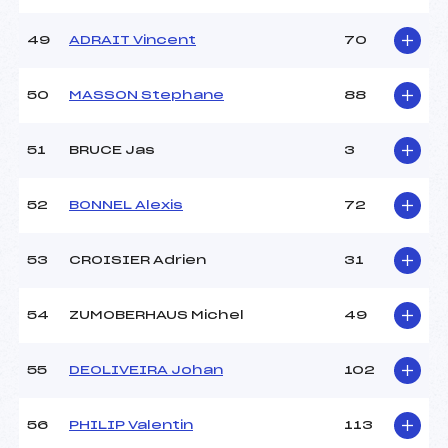
49
ADRAIT Vincent
70
50
MASSON Stephane
88
51
BRUCE Jas
3
52
BONNEL Alexis
72
53
CROISIER Adrien
31
54
ZUMOBERHAUS Michel
49
55
DEOLIVEIRA Johan
102
56
PHILIP Valentin
113