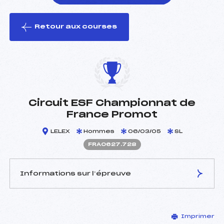
Retour aux courses
foi(s) le ski
Circuit ESF Championnat de
France Promot
LELEX
Hommes
06/03/05
SL
FRA0627.728
Informations sur l’épreuve
JURY DE COMPÉTITION
Imprimer
Délégué Technique :
SCHÛPBACH URS (SUI)