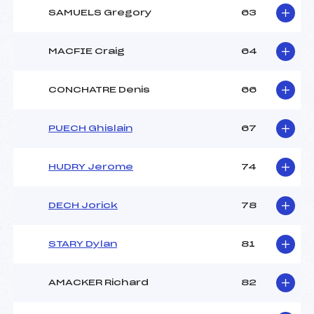
SAMUELS Gregory
63
MACFIE Craig
64
CONCHATRE Denis
66
PUECH Ghislain
67
HUDRY Jerome
74
DECH Jorick
78
STARY Dylan
81
AMACKER Richard
82