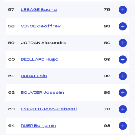
57
LESAGE Sacha
75
58
VINCE Geoffrey
93
59
JORDAN Alexandre
80
60
BEILLARD Hugo
69
61
RUBAT Loic
92
62
BOUVIER Josselin
89
63
EYFRIED Jean-Sebasti
73
64
RUER Benjamin
68