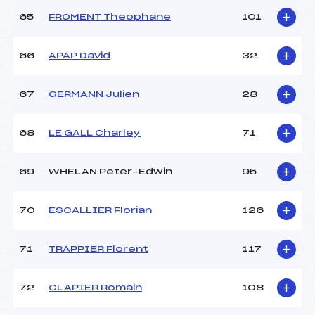
65
FROMENT Theophane
101
66
APAP David
32
67
GERMANN Julien
28
68
LE GALL Charley
71
69
WHELAN Peter-Edwin
95
70
ESCALLIER Florian
126
71
TRAPPIER Florent
117
72
CLAPIER Romain
108