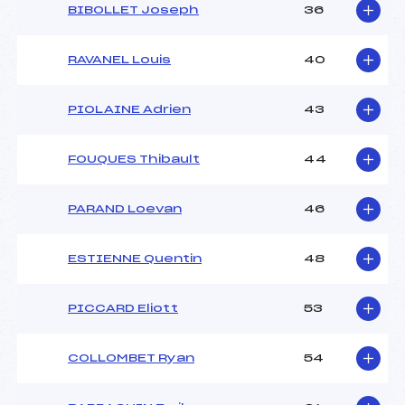
BIBOLLET Joseph
36
RAVANEL Louis
40
PIOLAINE Adrien
43
FOUQUES Thibault
44
PARAND Loevan
46
ESTIENNE Quentin
48
PICCARD Eliott
53
COLLOMBET Ryan
54