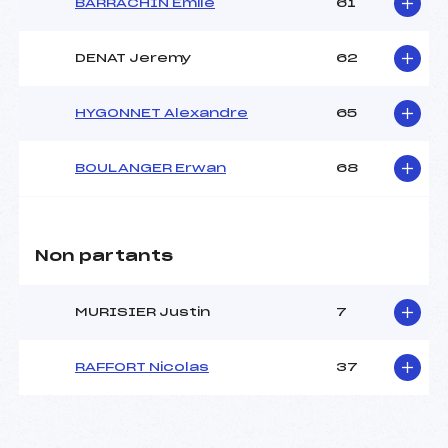
BARRACHIN Emile
61
DENAT Jeremy
62
HYGONNET Alexandre
65
BOULANGER Erwan
68
Non partants
MURISIER Justin
7
RAFFORT Nicolas
37