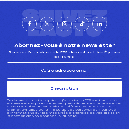
SUIVEZ
L'ACTU
Abonnez-vous à notre newsletter
Recevez l’actualité de la FFS, des clubs et des Équipes
de France.
Inscription
En cliquant sur « inscription », j’autorise la FFS à utiliser mon
adresse email pour m’envoyer périodiquement la newsletter
de la FFS, qui peut contenir des offres commerciales et
promotionnelles de la FFS ou de ses partenaires. Pour plus
d’informations sur les modalités d’exercice de vos droits et
la gestion de vos données, cliquez
ici