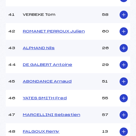
41
VERBEKE Tom
58
42
ROMANET PERROUX Julien
60
43
ALPHAND Nils
26
44
DE GALBERT Antoine
29
45
ABONDANCE Arnaud
51
46
YATES SMITH Fred
55
47
MARCELLINI Sebastien
57
48
FALGOUX Remy
13