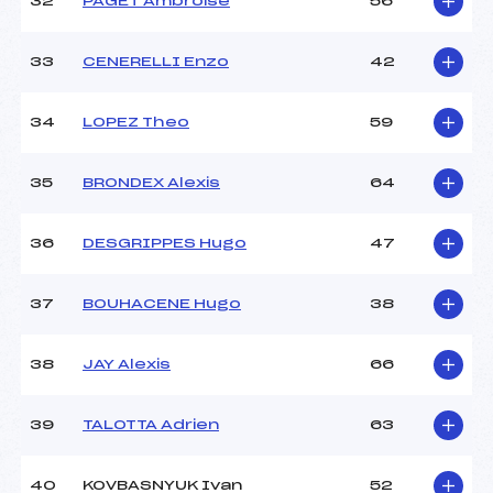
32
PAGET Ambroise
56
33
CENERELLI Enzo
42
34
LOPEZ Theo
59
35
BRONDEX Alexis
64
36
DESGRIPPES Hugo
47
37
BOUHACENE Hugo
38
38
JAY Alexis
66
39
TALOTTA Adrien
63
40
KOVBASNYUK Ivan
52