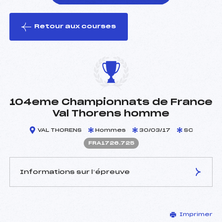
Retour aux courses
foi(s) le ski
104eme Championnats de France
Val Thorens homme
VAL THORENS
Hommes
30/03/17
SC
FRA1726.725
Informations sur l’épreuve
JURY DE COMPÉTITION
Imprimer
Délégué Technique :
PASTOR JACQUES (MON)