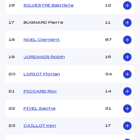
Température arrivée :
-2
16
SILVESTRE Baptiste
12
17
BUGNARD Pierre
11
Pénalité appliquée :
8.0000
Catégorie :
*
18
NOEL Clement
67
19
JORDANIS Robin
15
20
LORIOT Florian
34
21
PICCARD Roy
14
22
FIVEL Sacha
31
23
CAILLOT Ken
17