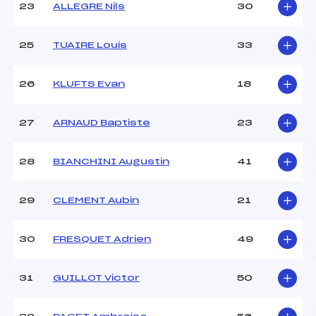
23
ALLEGRE Nils
30
25
TUAIRE Louis
33
26
KLUFTS Evan
18
27
ARNAUD Baptiste
23
28
BIANCHINI Augustin
41
29
CLEMENT Aubin
21
30
FRESQUET Adrien
49
31
GUILLOT Victor
50