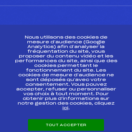
CONTACT
Nous utilisons des cookies de
ESPACE PRESSE
mesure d’audience (Google
Analytics) afin d’analyser la
fréquentation du site, vous
Ressources
proposer du contenu vidéo et les
performances du site, ainsi que des
Pass’Neige
cookies permettant le
Projet sportif fédéral
fonctionnement du site. Les
cookies de mesure d’audience ne
Projet de performance fédéral
sont déposés qu’avec votre
Antidopage
consentement. Vous pouvez
Pôle Développement, Formation, Suivi
accepter, refuser ou personnaliser
Scientifique
vos choix à tout moment. Pour
Listes ministérielles
obtenir plus d'informations sur
notre gestion des cookies, cliquez
Pôle vie de l’athlète
ici
.
Enseignement professionnel
Informatique et chronométrage
Circuits
TOUT ACCEPTER
Carrières