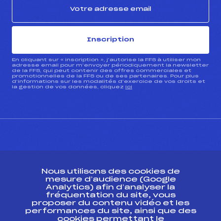
Inscription
En cliquant sur « inscription », j’autorise la FFS à utiliser mon
adresse email pour m’envoyer périodiquement la newsletter
de la FFS, qui peut contenir des offres commerciales et
promotionnelles de la FFS ou de ses partenaires. Pour plus
d’informations sur les modalités d’exercice de vos droits et
la gestion de vos données, cliquez
ici
CONTACT
Nous utilisons des cookies de
ESPACE PRESSE
mesure d’audience (Google
Analytics) afin d’analyser la
fréquentation du site, vous
Ressources
proposer du contenu vidéo et les
performances du site, ainsi que des
Pass’Neige
cookies permettant le