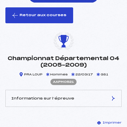
Retour aux courses
foi(s) le ski
Championnat Départemental 04
(2005-2009)
PRA LOUP
Hommes
22/03/17
GS1
AAPM0521
Informations sur l’épreuve
JURY DE COMPÉTITION
Imprimer
Délégué Technique :
DEMOULIN ALAIN (AP)