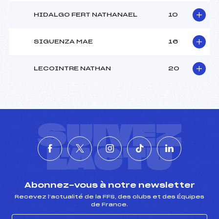
HIDALGO FERT NATHANAEL
10
Pénalité appliquée :
–
Catégorie :
U8
SIGUENZA MAE
16
LECOINTRE NATHAN
20
SUIVEZ
L'ACTU
Abonnez-vous à notre newsletter
Recevez l’actualité de la FFS, des clubs et des Équipes
de France.