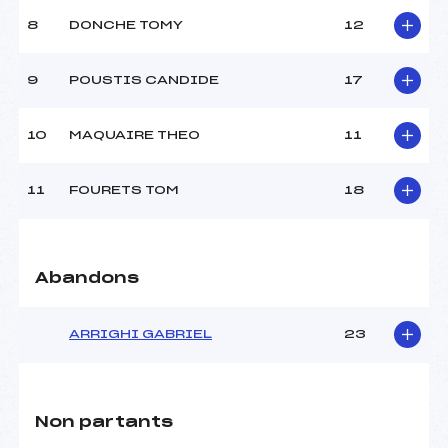
Ouvreurs A :
CCOPL ()
Ouvreurs B :
CCOPL ()
8
DONCHE TOMY
12
Ouvreurs C :
GAUTHIER MAXIME (AP)
Ouvreurs D :
–
9
POUSTIS CANDIDE
17
Ouvreurs E :
–
Météo :
–
10
MAQUAIRE THEO
11
Neige :
–
11
FOURETS TOM
18
MANCHE 2
Nombre de portes :
–
Heure de départ :
–
Abandons
Traceur :
–
Ouvreurs A :
–
Ouvreurs B :
–
ARRIGHI GABRIEL
23
Ouvreurs C :
–
Ouvreurs D :
–
Ouvreurs E :
–
Température départ :
–
Non partants
Température arrivée :
–