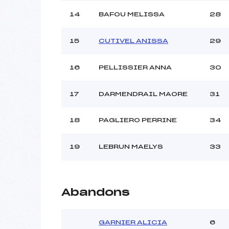
14
BAFOU MELISSA
28
15
CUTIVEL ANISSA
29
16
PELLISSIER ANNA
30
17
DARMENDRAIL MAORE
31
18
PAGLIERO PERRINE
34
19
LEBRUN MAELYS
33
Abandons
GARNIER ALICIA
6