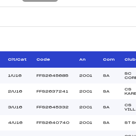
CARACTÉRISTIQU
BURDIN ROBERT (SA)
Piste :
MASCIA MARIO (SA)
Altitude départ :
–
Altitude arrivée :
Clt/Cat
Code
An
Com
Club
GNIERE WALTER (SA)
Dénivelé :
Homologation :
SC
1/U16
FFS2645685
2001
SA
COR
CS
2/U16
FFS2637241
2001
SA
MANCHE 2
KAR
33
Nombre de portes :
CS
3/U16
FFS2645332
2001
SA
10.00
Heure de départ :
VIL
CANANZI YOANN (SA)
Traceur :
4/U16
FFS2640740
2001
SA
ST S
DOL YANIS (SA)
Ouvreurs A :
DALAIRY ROMAIN (SA)
Ouvreurs B :