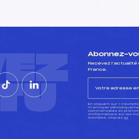
VEZ
Abonnez-vou
Recevez l’actualité 
France.
CTU
En cliquant sur « inscript
m’envoyer périodiquement
commerciales et promotio
d’informations sur les mo
données, cliquez
ici