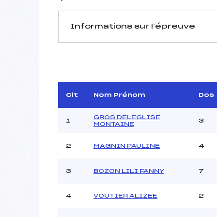
Informations sur l’épreuve
JURY DE COMPÉTITION
Délégué Technique :
Arbitre :
Assistant :
Clt
Nom Prénom
Dos
Dir. Epreuve :
GA
GROS DELEGLISE
1
3
MONTAINE
2
MAGNIN PAULINE
4
MANCHE 1
Nombre de portes :
3
BOZON LILI FANNY
7
Heure de départ :
Traceur :
4
VOUTIER ALIZEE
2
Ouvreurs A :
Ouvreurs B :