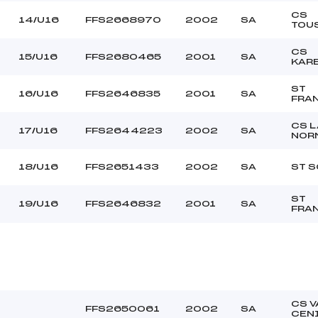
CS
14/U16
FFS2668970
2002
SA
TOU
CS
15/U16
FFS2680465
2001
SA
KAR
ST
16/U16
FFS2646835
2001
SA
FRA
CS L
17/U16
FFS2644223
2002
SA
NOR
18/U16
FFS2651433
2002
SA
ST S
ST
19/U16
FFS2646832
2001
SA
FRA
CS V
FFS2650061
2002
SA
CEN