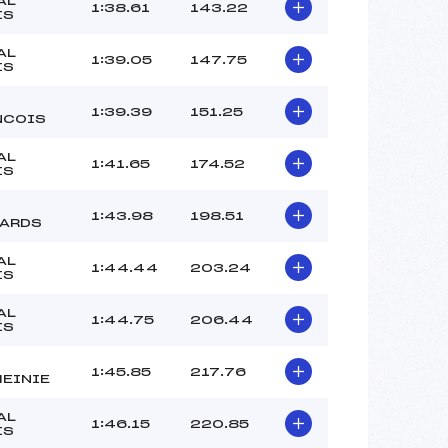
AL
–
1:38.61
143.22
IS
–
–
AL
1:39.05
147.75
IS
 :
–
 :
–
1:39.39
151.25
NCOIS
AL
1:41.65
174.52
IS
1:43.98
198.51
LARDS
AL
1:44.44
203.24
IS
AL
1:44.75
206.44
IS
1:45.85
217.76
MEINIE
AL
1:46.15
220.85
IS