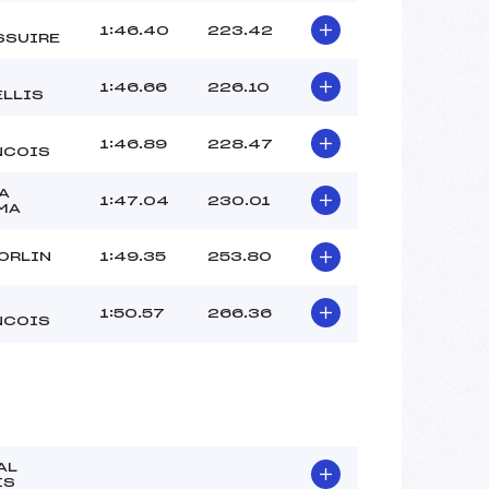
1:46.40
223.42
SSUIRE
1:46.66
226.10
ELLIS
1:46.89
228.47
NCOIS
A
1:47.04
230.01
MA
ORLIN
1:49.35
253.80
1:50.57
266.36
NCOIS
AL
IS