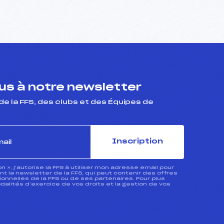
s à notre newsletter
de la FFS, des clubs et des Équipes de
Inscription
ion », j’autorise la FFS à utiliser mon adresse email pour
 la newsletter de la FFS, qui peut contenir des offres
nnelles de la FFS ou de ses partenaires. Pour plus
dalités d’exercice de vos droits et la gestion de vos