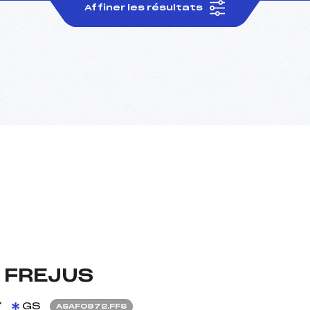
Affiner les résultats
 FREJUS
7
GS
ASAF0972.FFS