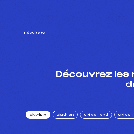
Résultats
Découvrez les 
d
Ski Alpin
Biathlon
Ski de Fond
Ski de 