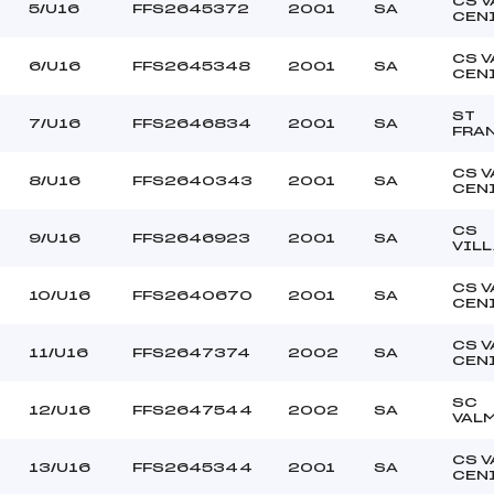
CS V
–
Ouvreurs C :
5/U16
FFS2645372
2001
SA
CEN
–
Ouvreurs D :
–
Ouvreurs E :
CS V
6/U16
FFS2645348
2001
SA
CEN
VARIABLE
Température départ
DOUCE
Température arrivée
ST
7/U16
FFS2646834
2001
SA
FRA
CS V
107.9000
8/U16
FFS2640343
2001
SA
CEN
U16
CS
9/U16
FFS2646923
2001
SA
VIL
CS V
10/U16
FFS2640670
2001
SA
CEN
CS V
11/U16
FFS2647374
2002
SA
CEN
SC
12/U16
FFS2647544
2002
SA
VAL
CS V
13/U16
FFS2645344
2001
SA
CEN