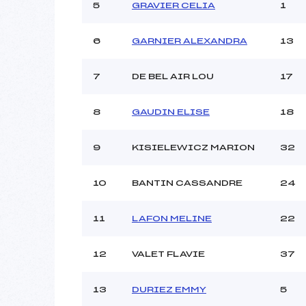
Ouvreurs C :
5
GRAVIER CELIA
1
Ouvreurs D :
Ouvreurs E :
6
GARNIER ALEXANDRA
13
Météo :
Neige :
7
DE BEL AIR LOU
17
Pénalité appliquée :
8
GAUDIN ELISE
18
Catégorie :
9
KISIELEWICZ MARION
32
10
BANTIN CASSANDRE
24
11
LAFON MELINE
22
12
VALET FLAVIE
37
13
DURIEZ EMMY
5