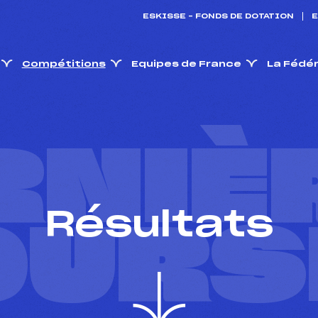
ESKISSE – FONDS DE DOTATION
E
Compétitions
Equipes de France
La Fédé
RNIÈ
Résultats
OURS