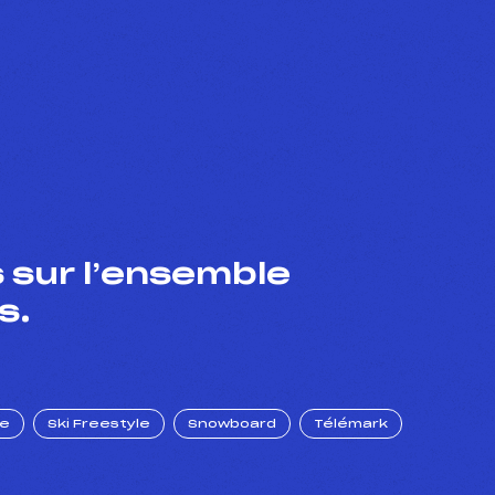
 sur l’ensemble
s.
ue
Ski Freestyle
Snowboard
Télémark