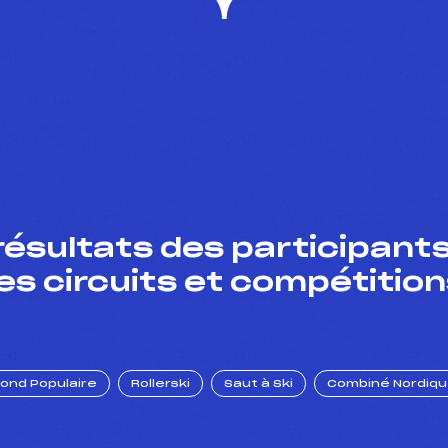
résultats des participants
es circuits et compétition
Fond Populaire
Rollerski
Saut à Ski
Combiné Nordiq