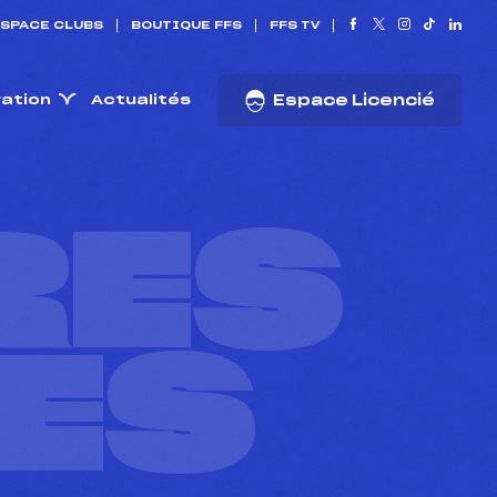
SPACE CLUBS
BOUTIQUE FFS
FFS TV
ration
Actualités
Espace Licencié
RES
ES