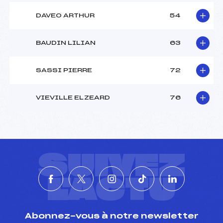
DAVEO ARTHUR
54
BAUDIN LILIAN
63
SASSI PIERRE
72
VIEVILLE ELZEARD
76
SUIVEZ
L'ACTU
Abonnez-vous à notre newsletter