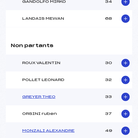
GANDOLFO MIRKO
34
LANDAIS MEWAN
68
Non partants
ROUX VALENTIN
30
POLLET LEONARD
32
GREYER THEO
33
ORSINI ruben
37
MONZALI ALEXANDRE
49