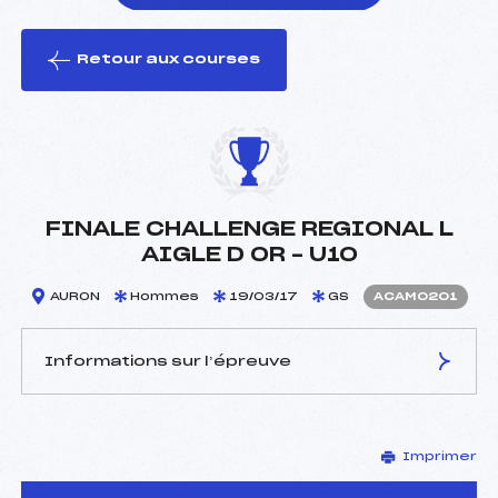
Retour aux courses
foi(s) le ski
FINALE CHALLENGE REGIONAL L
AIGLE D OR – U10
AURON
Hommes
19/03/17
GS
ACAM0201
Informations sur l’épreuve
JURY DE COMPÉTITION
Imprimer
Délégué Technique :
GUEMY CHRISTIAN (CA)
Arbitre :
–