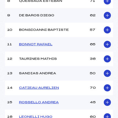
8
QUESSADA ESTEBAN
71
Ouvreurs D :
–
Ouvreurs E :
–
Météo :
NUAGEUX
9
DE BAROS DIEGO
62
Neige :
HUMIDE
10
BONGIOANNI BAPTISTE
57
MANCHE 2
11
BONNOT RAFAEL
65
Nombre de portes :
–
Heure de départ :
–
Traceur :
–
12
TAURINES MATHIS
36
Ouvreurs A :
–
Ouvreurs B :
–
13
SANDIAS ANDREA
50
Ouvreurs C :
–
Ouvreurs D :
–
Ouvreurs E :
–
14
CATIEAU AURELIEN
70
Température départ :
–
Température arrivée :
–
15
ROSSELLO ANDREA
45
Pénalité appliquée :
–
16
LEONELLI HUGO
60