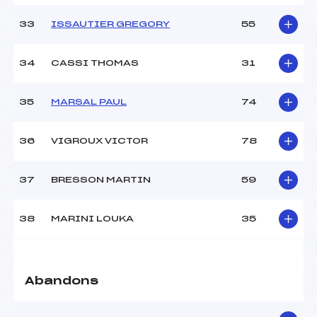
33
ISSAUTIER GREGORY
55
34
CASSI THOMAS
31
35
MARSAL PAUL
74
36
VIGROUX VICTOR
78
37
BRESSON MARTIN
59
38
MARINI LOUKA
35
Abandons