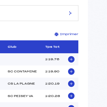
ES DE LA PISTE
Imprimer
L'ETRET
2014
1485
Club
Tps Tot
529
12166/11/16
1:19.76
SC CONTAMINE
1:19.90
–
CS LA PLAGNE
1:20.19
–
–
SC PEISEY VA
1:20.28
–
–