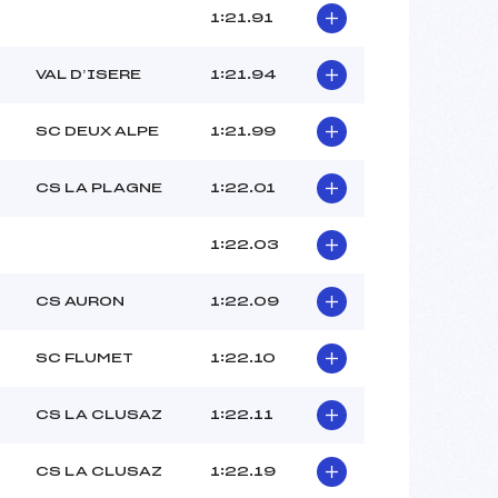
1:21.91
VAL D’ISERE
1:21.94
SC DEUX ALPE
1:21.99
CS LA PLAGNE
1:22.01
1:22.03
CS AURON
1:22.09
SC FLUMET
1:22.10
CS LA CLUSAZ
1:22.11
CS LA CLUSAZ
1:22.19