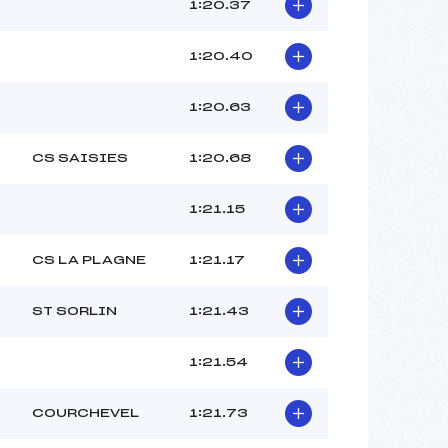
–
1:20.37
–
–
1:20.40
 :
–
 :
–
1:20.63
CS SAISIES
1:20.68
1:21.15
CS LA PLAGNE
1:21.17
ST SORLIN
1:21.43
1:21.54
COURCHEVEL
1:21.73