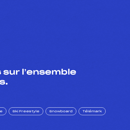
 sur l’ensemble
s.
ue
Ski Freestyle
Snowboard
Télémark