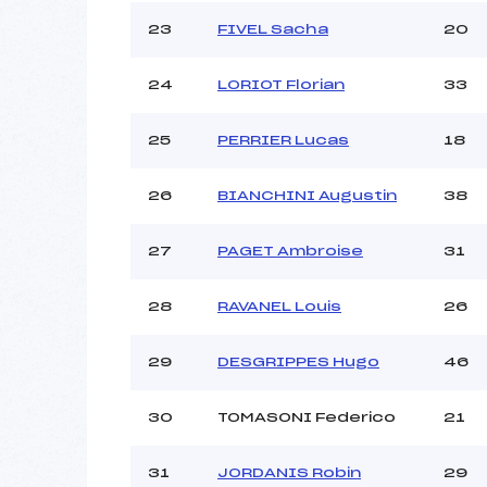
23
FIVEL Sacha
20
24
LORIOT Florian
33
25
PERRIER Lucas
18
26
BIANCHINI Augustin
38
27
PAGET Ambroise
31
28
RAVANEL Louis
26
29
DESGRIPPES Hugo
46
30
TOMASONI Federico
21
31
JORDANIS Robin
29