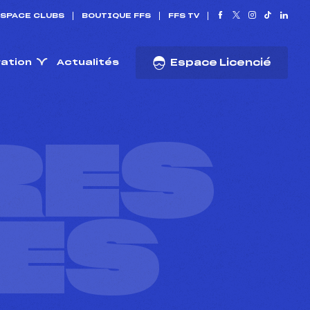
SPACE CLUBS
BOUTIQUE FFS
FFS TV
ration
Actualités
Espace Licencié
RES
ES