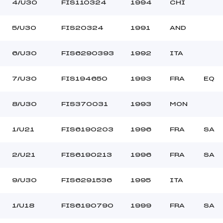
–
Ouvreurs C :
4/U30
FIS110324
1994
CHI
–
Ouvreurs D :
–
Ouvreurs E :
5/U30
FIS20324
1991
AND
BEAU
Température départ
DURE
Température arrivée
6/U30
FIS6290393
1992
ITA
7/U30
FIS194650
1993
FRA
EQ
12.3500
*
8/U30
FIS370031
1993
MON
1/U21
FIS6190203
1996
FRA
SA
2/U21
FIS6190213
1996
FRA
SA
9/U30
FIS6291536
1995
ITA
1/U18
FIS6190790
1999
FRA
SA