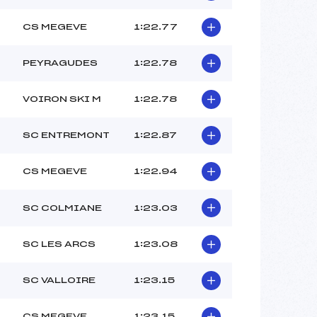
CS MEGEVE
1:22.77
PEYRAGUDES
1:22.78
VOIRON SKI M
1:22.78
SC ENTREMONT
1:22.87
CS MEGEVE
1:22.94
SC COLMIANE
1:23.03
SC LES ARCS
1:23.08
SC VALLOIRE
1:23.15
CS MEGEVE
1:23.15