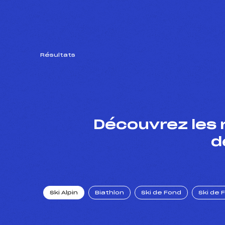
Résultats
Découvrez les 
d
Ski Alpin
Biathlon
Ski de Fond
Ski de 