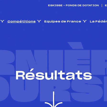
ESKISSE – FONDS DE DOTATION
E
Compétitions
Equipes de France
La Fédé
RNIÈ
Résultats
OURS