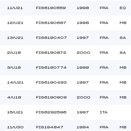
11/U21
FIS6190559
1998
FRA
EQ
12/U21
FIS6190687
1998
FRA
MB
13/U21
FIS6190407
1997
FRA
SA
2/U18
FIS6190872
2000
FRA
SA
3/U18
FIS6190774
1999
FRA
MB
14/U21
FIS6190493
1997
FRA
MB
4/U18
FIS6190909
2000
FRA
MB
15/U21
FIS6292596
1997
ITA
11/U30
FIS194847
1994
FRA
MB