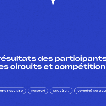
résultats des participants
es circuits et compétition
Fond Populaire
Rollerski
Saut à Ski
Combiné Nordiq