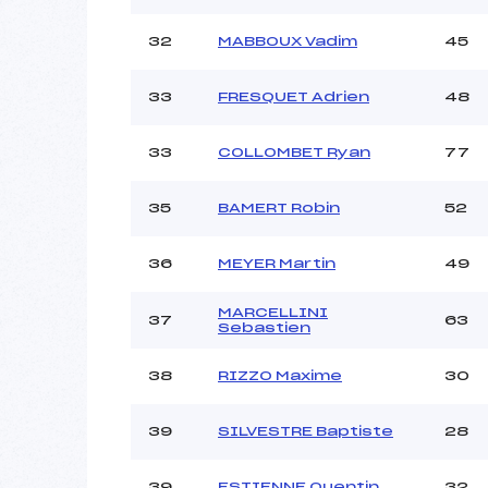
32
MABBOUX Vadim
45
33
FRESQUET Adrien
48
33
COLLOMBET Ryan
77
35
BAMERT Robin
52
36
MEYER Martin
49
MARCELLINI
37
63
Sebastien
38
RIZZO Maxime
30
39
SILVESTRE Baptiste
28
39
ESTIENNE Quentin
32