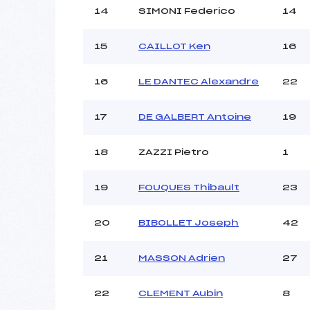
14
SIMONI Federico
14
15
CAILLOT Ken
16
16
LE DANTEC Alexandre
22
17
DE GALBERT Antoine
19
18
ZAZZI Pietro
1
19
FOUQUES Thibault
23
20
BIBOLLET Joseph
42
21
MASSON Adrien
27
22
CLEMENT Aubin
8