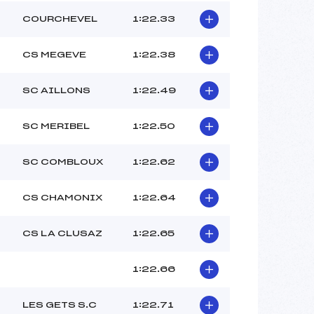
COURCHEVEL
1:22.33
CS MEGEVE
1:22.38
SC AILLONS
1:22.49
SC MERIBEL
1:22.50
SC COMBLOUX
1:22.62
CS CHAMONIX
1:22.64
CS LA CLUSAZ
1:22.65
1:22.66
LES GETS S.C
1:22.71