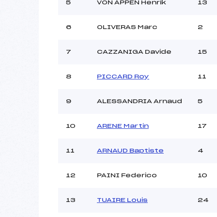
Ouvreurs C :
5
VON APPEN Henrik
13
Ouvreurs D :
Ouvreurs E :
6
OLIVERAS Marc
2
Météo :
Neige :
7
CAZZANIGA Davide
15
8
PICCARD Roy
11
Pénalité appliquée :
Catégorie :
9
ALESSANDRIA Arnaud
5
10
ARENE Martin
17
11
ARNAUD Baptiste
4
12
PAINI Federico
10
13
TUAIRE Louis
24