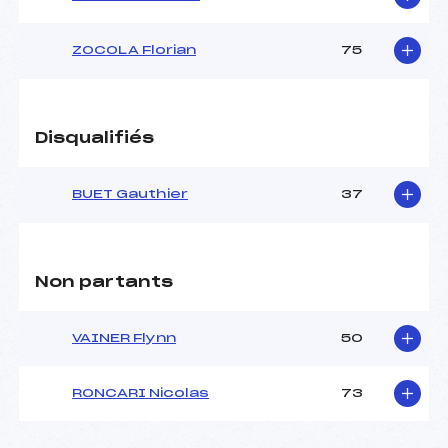
ZOCOLA Florian
75
Disqualifiés
BUET Gauthier
37
Non partants
VAINER Flynn
50
RONCARI Nicolas
73