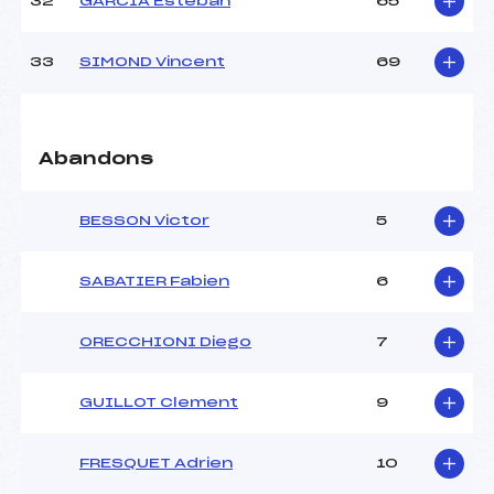
32
GARCIA Esteban
65
33
SIMOND Vincent
69
Abandons
BESSON Victor
5
SABATIER Fabien
6
ORECCHIONI Diego
7
GUILLOT Clement
9
FRESQUET Adrien
10