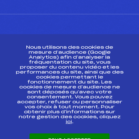
CONTACT
Nous utilisons des cookies de
ESPACE PRESSE
mesure d’audience (Google
Analytics) afin d’analyser la
fréquentation du site, vous
Ressources
proposer du contenu vidéo et les
performances du site, ainsi que des
Pass’Neige
cookies permettant le
Projet sportif fédéral
fonctionnement du site. Les
cookies de mesure d’audience ne
Projet de performance fédéral
sont déposés qu’avec votre
Antidopage
consentement. Vous pouvez
Pôle Développement, Formation, Suivi
accepter, refuser ou personnaliser
Scientifique
vos choix à tout moment. Pour
Listes ministérielles
obtenir plus d'informations sur
notre gestion des cookies, cliquez
Pôle vie de l’athlète
ici
.
Enseignement professionnel
Informatique et chronométrage
Circuits