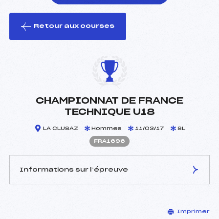
Retour aux courses
foi(s) le ski
CHAMPIONNAT DE FRANCE
TECHNIQUE U18
LA CLUSAZ
Hommes
11/03/17
SL
FRA1696
Informations sur l’épreuve
JURY DE COMPÉTITION
Imprimer
Délégué Technique :
BEREITER WILFREID ()