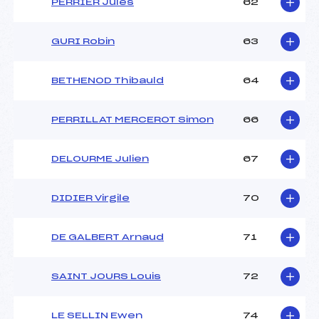
PERRIER Jules
62
GURI Robin
63
BETHENOD Thibauld
64
PERRILLAT MERCEROT Simon
66
DELOURME Julien
67
DIDIER Virgile
70
DE GALBERT Arnaud
71
SAINT JOURS Louis
72
LE SELLIN Ewen
74