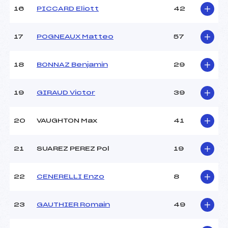
16
PICCARD Eliott
42
Pénalité appliquée :
45.0700
17
POGNEAUX Matteo
57
Catégorie :
*
18
BONNAZ Benjamin
29
19
GIRAUD Victor
39
20
VAUGHTON Max
41
21
SUAREZ PEREZ Pol
19
22
CENERELLI Enzo
8
23
GAUTHIER Romain
49