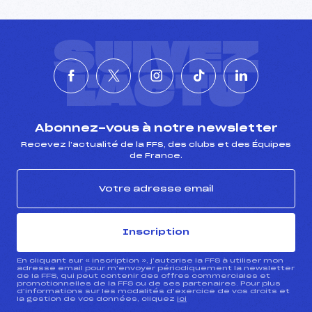
SUIVEZ
L'ACTU
Abonnez-vous à notre newsletter
Recevez l’actualité de la FFS, des clubs et des Équipes
de France.
Inscription
En cliquant sur « inscription », j’autorise la FFS à utiliser mon
adresse email pour m’envoyer périodiquement la newsletter
de la FFS, qui peut contenir des offres commerciales et
promotionnelles de la FFS ou de ses partenaires. Pour plus
d’informations sur les modalités d’exercice de vos droits et
la gestion de vos données, cliquez
ici