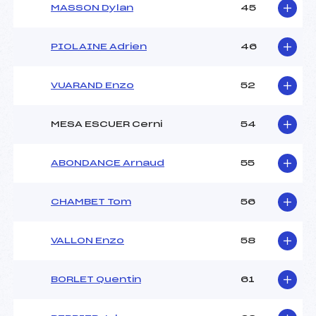
MASSON Dylan
45
PIOLAINE Adrien
46
VUARAND Enzo
52
MESA ESCUER Cerni
54
ABONDANCE Arnaud
55
CHAMBET Tom
56
VALLON Enzo
58
BORLET Quentin
61