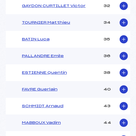
GAYDON CURTILLET Victor
32
TOURNIER Matthieu
34
BATIN Luca
35
PALLANDRE Emile
36
ESTIENNE Quentin
38
FAVRE Guerlain
40
SCHMIDT Arnaud
43
MABBOUX Vadim
44