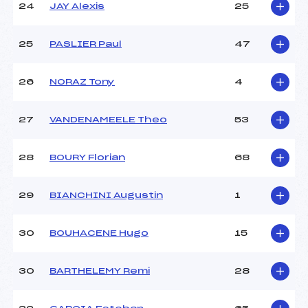
24
JAY Alexis
25
25
PASLIER Paul
47
26
NORAZ Tony
4
27
VANDENAMEELE Theo
53
28
BOURY Florian
68
29
BIANCHINI Augustin
1
30
BOUHACENE Hugo
15
30
BARTHELEMY Remi
28