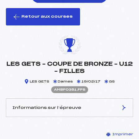
Retour aux courses
foi(s) le ski
LES GETS – COUPE DE BRONZE – U12
– FILLES
LES GETS
Dames
19/02/17
GS
AMBF0351.FFS
Informations sur l’épreuve
JURY DE COMPÉTITION
Imprimer
Délégué Technique :
DENAMBRIDE SEBASTIEN