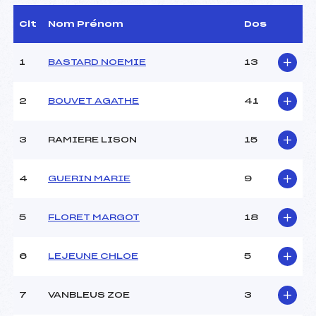
(MB)
Arbitre :
BORDEAU JULIE (MB)
Clt
Nom Prénom
Dos
Assistant :
–
Dir. Epreuve :
MAXIT LUDOVIC (MB)
1
BASTARD NOEMIE
13
CARACTÉRISTIQUES DE LA PISTE
2
BOUVET AGATHE
41
Piste :
LES MELEZES
Altitude départ :
1275
3
RAMIERE LISON
15
Altitude arrivée :
1125
Dénivelé :
150
4
GUERIN MARIE
9
Homologation :
2317/03/07
5
FLORET MARGOT
18
MANCHE 1
Nombre de portes :
27
6
LEJEUNE CHLOE
5
Heure de départ :
10H00
Traceur :
ANTHONIOZ DAVID (MB)
7
VANBLEUS ZOE
3
Ouvreurs A :
LECOVIZ TIMEO (MB)