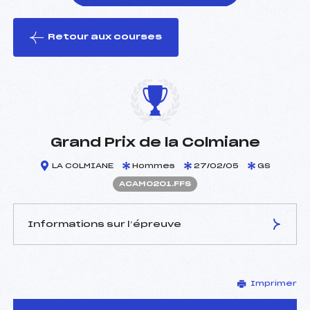
Retour aux courses
foi(s) le ski
Grand Prix de la Colmiane
LA COLMIANE
Hommes
27/02/05
GS
ACAM0201.FFS
Informations sur l’épreuve
JURY DE COMPÉTITION
Imprimer
Délégué Technique :
SCOFFIER JEAN LOUIS
(CA)