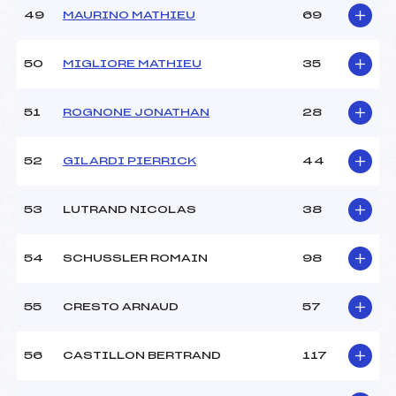
49
MAURINO MATHIEU
69
50
MIGLIORE MATHIEU
35
51
ROGNONE JONATHAN
28
52
GILARDI PIERRICK
44
53
LUTRAND NICOLAS
38
54
SCHUSSLER ROMAIN
98
55
CRESTO ARNAUD
57
56
CASTILLON BERTRAND
117