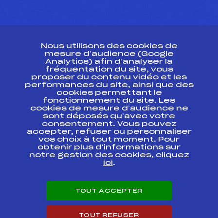
CONTACT
Nous utilisons des cookies de
ESPACE PRESSE
mesure d’audience (Google
Analytics) afin d’analyser la
fréquentation du site, vous
Ressources
proposer du contenu vidéo et les
performances du site, ainsi que des
Pass’Neige
cookies permettant le
Projet sportif fédéral
fonctionnement du site. Les
cookies de mesure d’audience ne
Projet de performance fédéral
sont déposés qu’avec votre
Antidopage
consentement. Vous pouvez
Pôle Développement, Formation, Suivi
accepter, refuser ou personnaliser
Scientifique
vos choix à tout moment. Pour
Listes ministérielles
obtenir plus d'informations sur
notre gestion des cookies, cliquez
Pôle vie de l’athlète
ici
.
Enseignement professionnel
Informatique et chronométrage
Circuits
TOUT ACCEPTER
Carrières
Développement des habiletés mentales
TOUT REFUSER