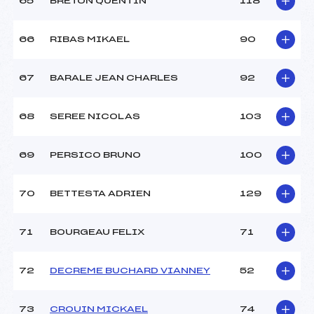
65
BRETON QUENTIN
118
66
RIBAS MIKAEL
90
67
BARALE JEAN CHARLES
92
68
SEREE NICOLAS
103
69
PERSICO BRUNO
100
70
BETTESTA ADRIEN
129
71
BOURGEAU FELIX
71
72
DECREME BUCHARD VIANNEY
52
73
CROUIN MICKAEL
74