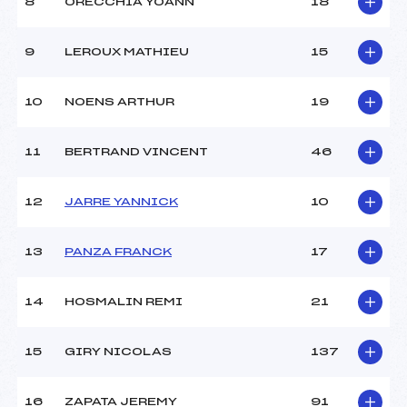
8
ORECCHIA YOANN
18
Ouvreurs C :
CLUB ()
Ouvreurs D :
CLUB ()
Ouvreurs E :
–
9
LEROUX MATHIEU
15
Météo :
BEAU
Neige :
DURE
10
NOENS ARTHUR
19
MANCHE 2
11
BERTRAND VINCENT
46
Nombre de portes :
33
Heure de départ :
12H30
12
JARRE YANNICK
10
Traceur :
POINSOT JEAN CLAUDE
(CA)
13
PANZA FRANCK
17
Ouvreurs A :
CLUB ()
Ouvreurs B :
CLUB ()
Ouvreurs C :
CLUB ()
14
HOSMALIN REMI
21
Ouvreurs D :
CLUB ()
Ouvreurs E :
–
15
GIRY NICOLAS
137
Température départ :
-5°C
Température arrivée :
-5°C
16
ZAPATA JEREMY
91