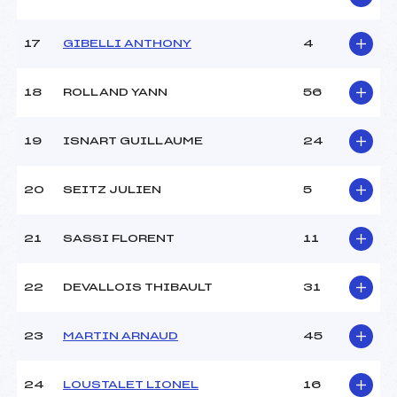
Pénalité appliquée :
25.9200
17
GIBELLI ANTHONY
4
Catégorie :
MIN->MAS
18
ROLLAND YANN
56
19
ISNART GUILLAUME
24
20
SEITZ JULIEN
5
21
SASSI FLORENT
11
22
DEVALLOIS THIBAULT
31
23
MARTIN ARNAUD
45
24
LOUSTALET LIONEL
16