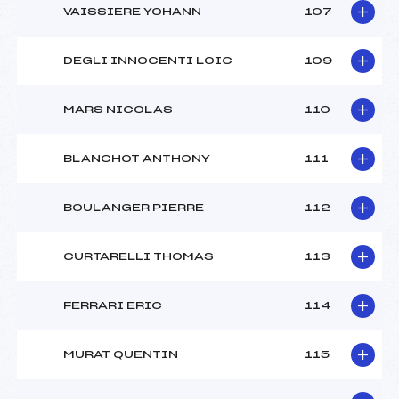
VAISSIERE YOHANN
107
DEGLI INNOCENTI LOIC
109
MARS NICOLAS
110
BLANCHOT ANTHONY
111
BOULANGER PIERRE
112
CURTARELLI THOMAS
113
FERRARI ERIC
114
MURAT QUENTIN
115