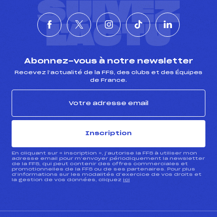
SUIVEZ
L'ACTU
Abonnez-vous à notre newsletter
Recevez l’actualité de la FFS, des clubs et des Équipes
de France.
Inscription
En cliquant sur « inscription », j’autorise la FFS à utiliser mon
adresse email pour m’envoyer périodiquement la newsletter
de la FFS, qui peut contenir des offres commerciales et
promotionnelles de la FFS ou de ses partenaires. Pour plus
d’informations sur les modalités d’exercice de vos droits et
la gestion de vos données, cliquez
ici