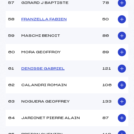
57
GIRARD J BAPTISTE
78
58
FRANZELLA FABIEN
50
59
MASCHI BENOIT
86
60
MORA GEOFFROY
89
61
DENISSE GABRIEL
121
62
CALANDRI ROMAIN
106
63
NOGUERA GEOFFREY
133
64
JARDINET PIERRE ALAIN
87