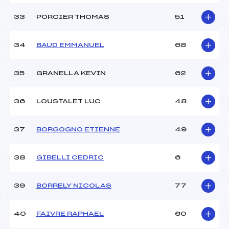
33
PORCIER THOMAS
51
34
BAUD EMMANUEL
68
35
GRANELLA KEVIN
62
36
LOUSTALET LUC
48
37
BORGOGNO ETIENNE
49
38
GIBELLI CEDRIC
6
39
BORRELY NICOLAS
77
40
FAIVRE RAPHAEL
60