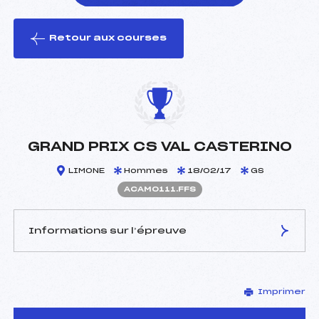
Retour aux courses
foi(s) le ski
GRAND PRIX CS VAL CASTERINO
LIMONE
Hommes
18/02/17
GS
ACAM0111.FFS
Informations sur l’épreuve
JURY DE COMPÉTITION
Imprimer
Délégué Technique :
CRISTIN JEROME (CA)
Arbitre :
MARI JEAN LUC (CA)