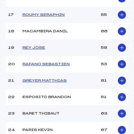
Catégorie :
U16->Mas
17
ROUMY SERAPHIN
55
18
MACAMBIRA DANIL
66
19
REY JOSE
58
20
RAFANO SEBASTIEN
53
21
GREYER MATTHIAS
81
22
ESPOSITO BRANDON
51
23
BARET THIBAUT
63
24
PARIS KEVIN
67