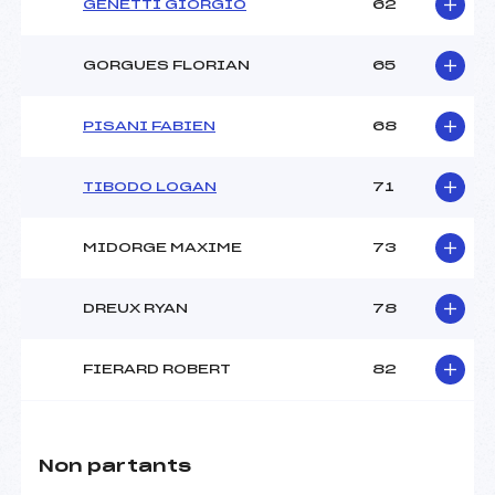
GENETTI GIORGIO
62
GORGUES FLORIAN
65
PISANI FABIEN
68
TIBODO LOGAN
71
MIDORGE MAXIME
73
DREUX RYAN
78
FIERARD ROBERT
82
Non partants