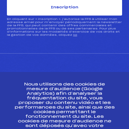
Inscription
En cliquant sur « inscription », j’autorise la FFS à utiliser mon
adresse email pour m’envoyer périodiquement la newsletter
de la FFS, qui peut contenir des offres commerciales et
promotionnelles de la FFS ou de ses partenaires. Pour plus
d’informations sur les modalités d’exercice de vos droits et
la gestion de vos données, cliquez
ici
CONTACT
Nous utilisons des cookies de
ESPACE PRESSE
mesure d’audience (Google
Analytics) afin d’analyser la
fréquentation du site, vous
Ressources
proposer du contenu vidéo et les
performances du site, ainsi que des
Pass’Neige
cookies permettant le
Projet sportif fédéral
fonctionnement du site. Les
cookies de mesure d’audience ne
Projet de performance fédéral
sont déposés qu’avec votre
Antidopage