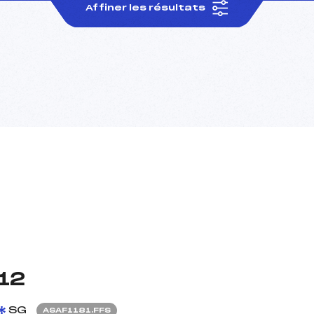
Affiner les résultats
12
SG
ASAF1181.FFS