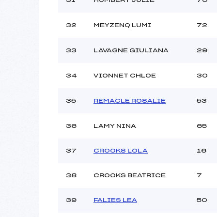
32
MEYZENQ LUMI
72
33
LAVAGNE GIULIANA
29
34
VIONNET CHLOE
30
35
REMACLE ROSALIE
53
36
LAMY NINA
65
37
CROOKS LOLA
16
38
CROOKS BEATRICE
7
39
FALIES LEA
50