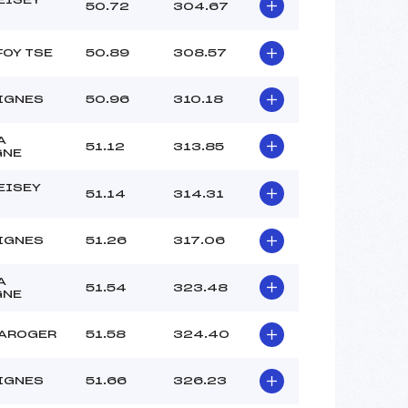
–
50.72
304.67
–
–
FOY TSE
50.89
308.57
 :
–
 :
–
IGNES
50.96
310.18
A
51.12
313.85
GNE
EISEY
51.14
314.31
IGNES
51.26
317.06
A
51.54
323.48
GNE
LAROGER
51.58
324.40
IGNES
51.66
326.23