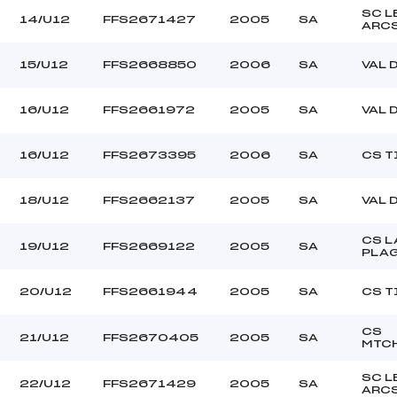
SC L
14/U12
FFS2671427
2005
SA
ARC
15/U12
FFS2668850
2006
SA
VAL 
16/U12
FFS2661972
2005
SA
VAL 
16/U12
FFS2673395
2006
SA
CS T
18/U12
FFS2662137
2005
SA
VAL 
CS L
19/U12
FFS2669122
2005
SA
PLA
20/U12
FFS2661944
2005
SA
CS T
CS
21/U12
FFS2670405
2005
SA
MTC
SC L
22/U12
FFS2671429
2005
SA
ARC