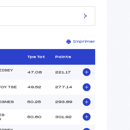
ES DE LA PISTE
Imprimer
LA CACHETTE
2160
1960
Tps Tot
Points
200
2216/12/05
EISEY
47.08
221.17
FOY TSE
49.52
277.14
–
IGNES
50.25
293.89
–
–
ES
50.60
301.92
–
S
–
EISEY