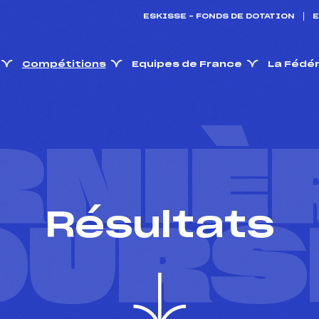
ESKISSE – FONDS DE DOTATION
E
Compétitions
Equipes de France
La Fédé
RNIÈ
Résultats
OURS