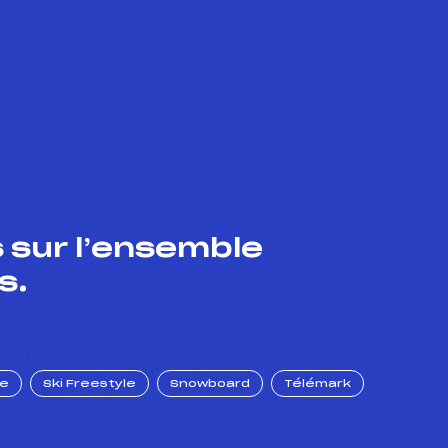
 sur l’ensemble
s.
ue
Ski Freestyle
Snowboard
Télémark