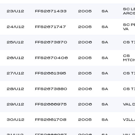
SC L
23/U12
FFS2671433
2005
SA
ARC
SC P
24/U12
FFS2671747
2005
SA
VA
25/U12
FFS2673870
2006
SA
CS T
CS
26/U12
FFS2670406
2005
SA
MTC
27/U12
FFS2661395
2005
SA
CS T
28/U12
FFS2673880
2006
SA
CS T
29/U12
FFS2666975
2006
SA
VAL 
30/U12
FFS2661708
2005
SA
VIL
31/U12
FFS2666987
2006
SA
VAL 