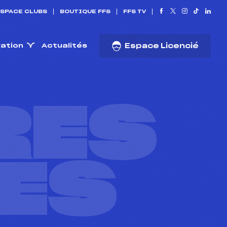
SPACE CLUBS
BOUTIQUE FFS
FFS TV
ration
Actualités
Espace Licencié
RES
ES