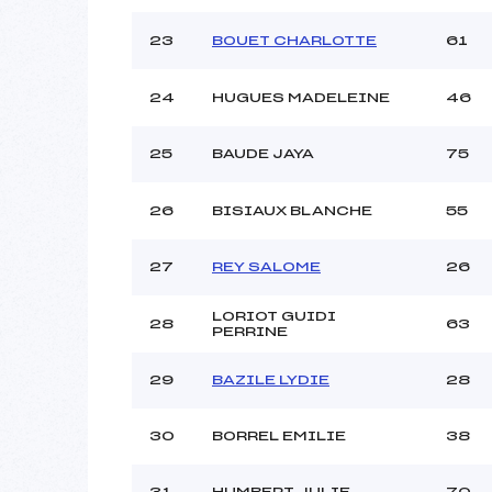
23
BOUET CHARLOTTE
61
24
HUGUES MADELEINE
46
25
BAUDE JAYA
75
26
BISIAUX BLANCHE
55
27
REY SALOME
26
LORIOT GUIDI
28
63
PERRINE
29
BAZILE LYDIE
28
30
BORREL EMILIE
38
31
HUMBERT JULIE
70