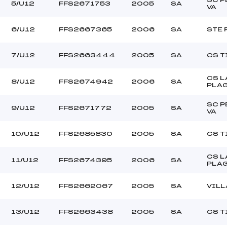
–
Ouvreurs C :
5/U12
FFS2671753
2005
SA
VA
–
Ouvreurs D :
–
Ouvreurs E :
6/U12
FFS2667365
2006
SA
STE 
BEAU
Température départ
–
Température arrivée
7/U12
FFS2663444
2005
SA
CS T
CS L
221.1700
8/U12
FFS2674942
2006
SA
PLA
U12
SC P
9/U12
FFS2671772
2005
SA
VA
10/U12
FFS2685830
2005
SA
CS T
CS L
11/U12
FFS2674395
2006
SA
PLA
12/U12
FFS2662067
2005
SA
VIL
13/U12
FFS2663438
2005
SA
CS T