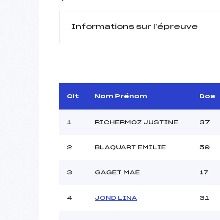
Informations sur l’épreuve
JURY DE COMPÉTITION
Délégué Technique :
Arbitre :
Assistant :
Clt
Nom Prénom
Dos
Dir. Epreuve :
1
RICHERMOZ JUSTINE
37
2
BLAQUART EMILIE
59
MANCHE 1
Nombre de portes :
3
GAGET MAE
17
Heure de départ :
Traceur :
POCCAR
4
JOND LINA
31
Ouvreurs A :
Ouvreurs B :