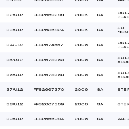
CS L
32/U12
FFS2669288
2005
SA
PLA
SC
33/U12
FFS2686824
2005
SA
MON
CS L
34/U12
FFS2674557
2006
SA
PLA
SC L
35/U12
FFS2678363
2006
SA
ARC
SC L
36/U12
FFS2678360
2006
SA
ARC
37/U12
FFS2667370
2006
SA
STE 
38/U12
FFS2667369
2006
SA
STE 
39/U12
FFS2666984
2006
SA
VAL 