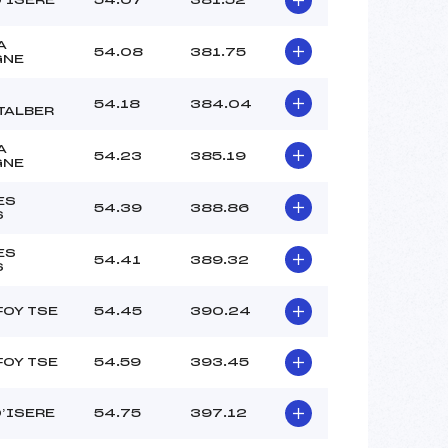
A
54.08
381.75
GNE
54.18
384.04
TALBER
A
54.23
385.19
GNE
ES
54.39
388.86
S
ES
54.41
389.32
S
FOY TSE
54.45
390.24
FOY TSE
54.59
393.45
D’ISERE
54.75
397.12