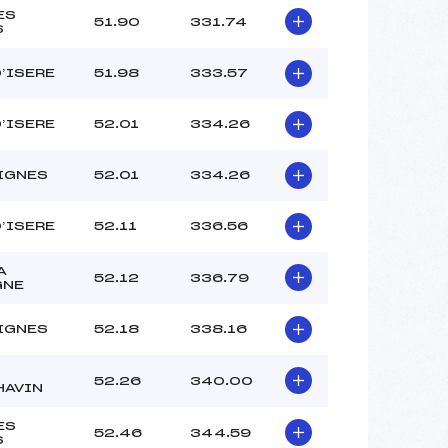
ES
51.90
331.74
S
D’ISERE
51.98
333.57
D’ISERE
52.01
334.26
IGNES
52.01
334.26
D’ISERE
52.11
336.56
A
52.12
336.79
GNE
IGNES
52.18
338.16
52.26
340.00
HAVIN
ES
52.46
344.59
S