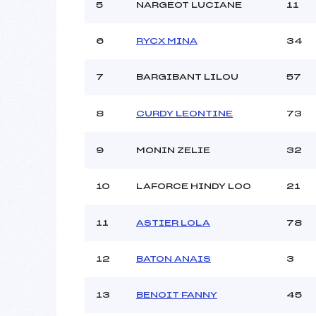
Ouvreurs C :
5
NARGEOT LUCIANE
11
Ouvreurs D :
Ouvreurs E :
6
RYCX MINA
34
Météo :
Neige :
7
BARGIBANT LILOU
57
Pénalité appliquée :
8
CURDY LEONTINE
73
Catégorie :
9
MONIN ZELIE
32
10
LAFORCE HINDY LOO
21
11
ASTIER LOLA
78
12
BATON ANAIS
3
13
BENOIT FANNY
45