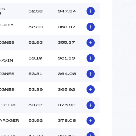
ES
52.58
347.34
S
EISEY
52.83
353.07
IGNES
52.93
355.37
53.19
361.33
HAVIN
IGNES
53.31
364.08
IGNES
53.39
365.92
D’ISERE
53.87
376.93
LAROGER
53.92
378.08
D’ISERE
54.07
381.52