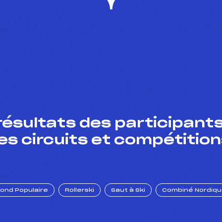
résultats des participants
es circuits et compétition
Fond Populaire
Rollerski
Saut à Ski
Combiné Nordiq