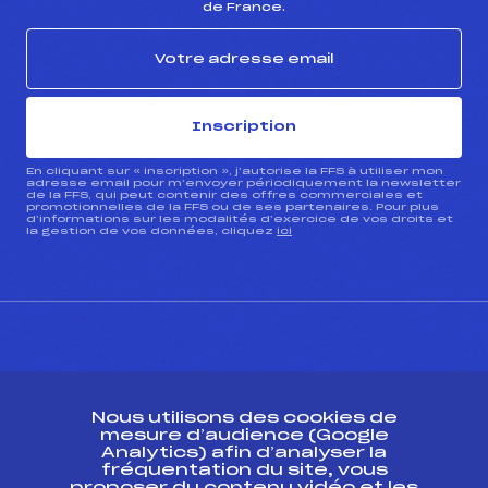
de France.
Inscription
En cliquant sur « inscription », j’autorise la FFS à utiliser mon
adresse email pour m’envoyer périodiquement la newsletter
de la FFS, qui peut contenir des offres commerciales et
promotionnelles de la FFS ou de ses partenaires. Pour plus
d’informations sur les modalités d’exercice de vos droits et
la gestion de vos données, cliquez
ici
CONTACT
Nous utilisons des cookies de
ESPACE PRESSE
mesure d’audience (Google
Analytics) afin d’analyser la
fréquentation du site, vous
Ressources