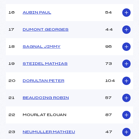
Température arrivée :
-4
16
AUBIN PAUL
54
Pénalité appliquée :
–
17
DUMONT GEORGES
44
Catégorie :
U14
18
SAGNAL JIMMY
95
19
STEIDEL MATHIAS
73
20
DORULTAN PETER
104
21
BEAUDOING ROBIN
57
22
MOURLAT ELOUAN
87
23
NEUMULLER MATHIEU
47