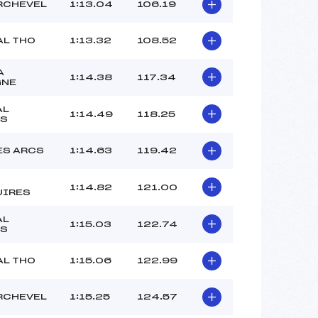
RUTKA LOU (SA)
RCHEVEL
1:13.04
106.19
DIAZ LUCIE (SA)
–
AL THO
1:13.32
108.52
 :
-18
 :
15
A
1:14.38
117.34
GNE
AL
1:14.49
118.25
IS
ES ARCS
1:14.63
119.42
1:14.82
121.00
UIRES
AL
1:15.03
122.74
IS
AL THO
1:15.06
122.99
RCHEVEL
1:15.25
124.57