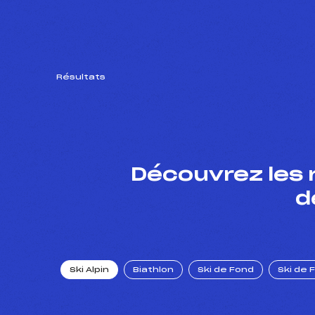
Résultats
Découvrez les 
d
Ski Alpin
Biathlon
Ski de Fond
Ski de 