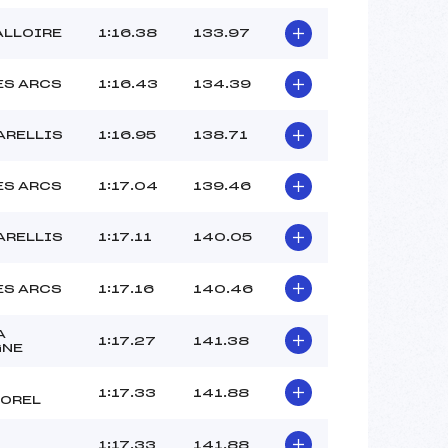
ALLOIRE
1:16.38
133.97
ES ARCS
1:16.43
134.39
ARELLIS
1:16.95
138.71
ES ARCS
1:17.04
139.46
ARELLIS
1:17.11
140.05
ES ARCS
1:17.16
140.46
A
1:17.27
141.38
GNE
1:17.33
141.88
OREL
1:17.33
141.88