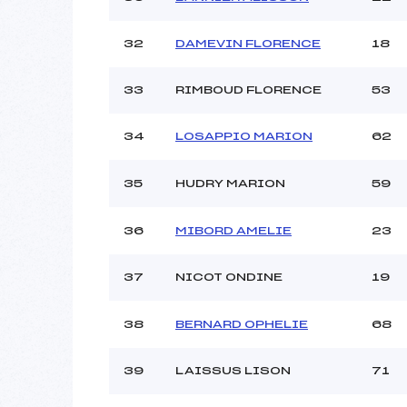
32
DAMEVIN FLORENCE
18
33
RIMBOUD FLORENCE
53
34
LOSAPPIO MARION
62
35
HUDRY MARION
59
36
MIBORD AMELIE
23
37
NICOT ONDINE
19
38
BERNARD OPHELIE
68
39
LAISSUS LISON
71