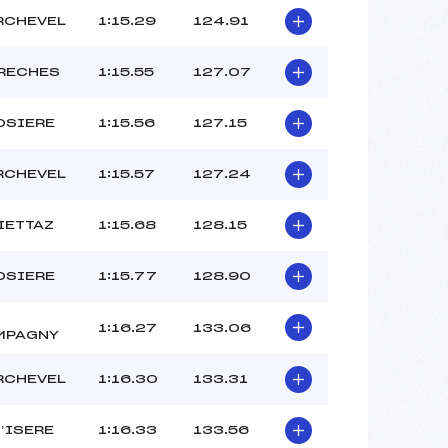
RCHEVEL
1:15.29
124.91
RECHES
1:15.55
127.07
OSIERE
1:15.56
127.15
RCHEVEL
1:15.57
127.24
IETTAZ
1:15.68
128.15
OSIERE
1:15.77
128.90
1:16.27
133.06
MPAGNY
RCHEVEL
1:16.30
133.31
D’ISERE
1:16.33
133.56