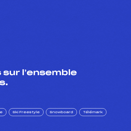
 sur l’ensemble
s.
ue
Ski Freestyle
Snowboard
Télémark