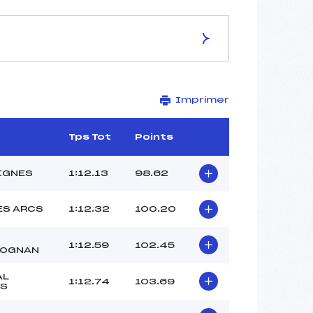
ES DE LA PISTE
Imprimer
STADE
2475
2325
Tps Tot
Points
150
1572/08/00
IGNES
1:12.13
98.62
ES ARCS
1:12.32
100.20
38
1:12.59
102.45
LOGNAN
11H45
LORET SEBASTIEN (SA)
AL
1:12.74
103.69
VAN STAPPEN ELISA (SA)
IS
BERNIER MAUDE (SA)