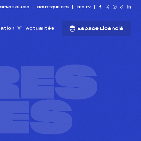
SPACE CLUBS
BOUTIQUE FFS
FFS TV
ration
Actualités
Espace Licencié
RES
ES