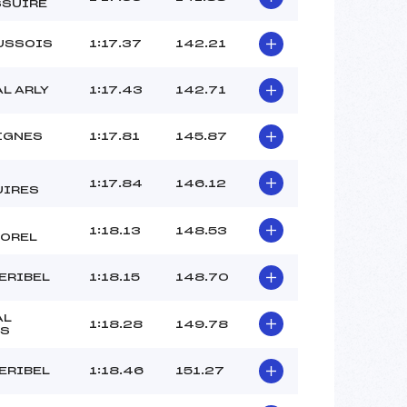
SSUIRE
USSOIS
1:17.37
142.21
AL ARLY
1:17.43
142.71
IGNES
1:17.81
145.87
1:17.84
146.12
UIRES
1:18.13
148.53
OREL
ERIBEL
1:18.15
148.70
AL
1:18.28
149.78
IS
ERIBEL
1:18.46
151.27