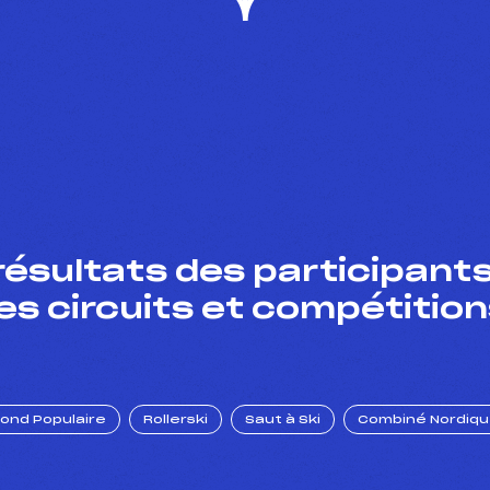
résultats des participants
es circuits et compétition
Fond Populaire
Rollerski
Saut à Ski
Combiné Nordiq