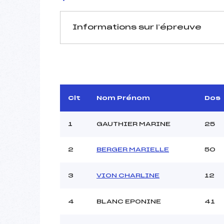
Informations sur l’épreuve
JURY DE COMPÉTITION
Délégué Technique :
Arbitre :
MOLLIE
Clt
Nom Prénom
Dos
Assistant :
Dir. Epreuve :
1
GAUTHIER MARINE
25
2
BERGER MARIELLE
50
MANCHE 1
Nombre de portes :
3
VION CHARLINE
12
Heure de départ :
Traceur :
R
4
BLANC EPONINE
41
Ouvreurs A :
VA
Ouvreurs B :