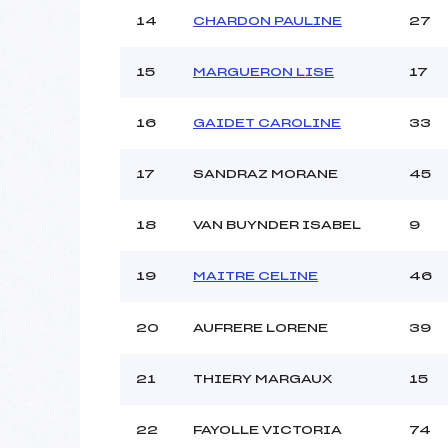
14
CHARDON PAULINE
27
15
MARGUERON LISE
17
16
GAIDET CAROLINE
33
17
SANDRAZ MORANE
45
18
VAN BUYNDER ISABEL
9
19
MAITRE CELINE
46
20
AUFRERE LORENE
39
21
THIERY MARGAUX
15
22
FAYOLLE VICTORIA
74