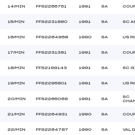
14/MIN
FFS2265751
1991
SA
COU
15/MIN
FFS2231880
1991
SA
SC A
16/MIN
FFS2264968
1990
SA
US R
17/MIN
FFS2231381
1991
SA
COU
18/MIN
FFS2199143
1991
SA
SC G
19/MIN
FFS2295801
1991
SA
US R
SC
20/MIN
FFS2265069
1991
SA
CHA
21/MIN
FFS2264931
1990
SA
COU
22/MIN
FFS2264787
1990
SA
VAL 