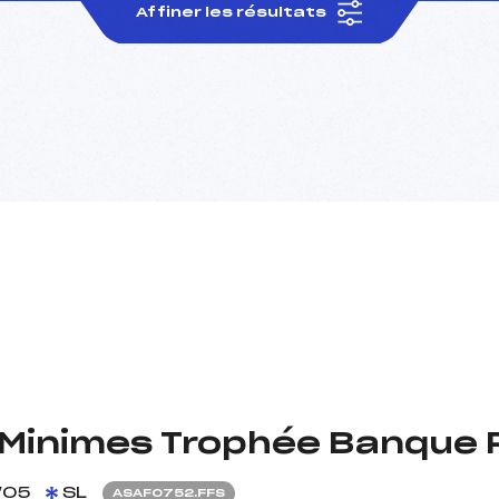
Affiner les résultats
 Minimes Trophée Banque 
/05
SL
ASAF0752.FFS