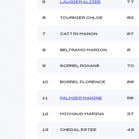
Ouvreurs C :
5
LAUGIER ALIZEE
77
Ouvreurs D :
Ouvreurs E :
M
6
TOURNIER CHLOE
63
Météo :
Neige :
7
CATTIN MANON
67
Pénalité appliquée :
8
BELTRAMO MARION
8
Catégorie :
9
SORREL ROXANE
70
10
BORREL FLORENCE
66
11
PALMIER MARINE
56
12
MICHAUD MARINA
37
13
CHEDAL ESTEE
43