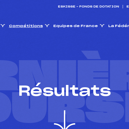
ESKISSE – FONDS DE DOTATION
E
Compétitions
Equipes de France
La Fédé
RNIÈ
Résultats
OURS