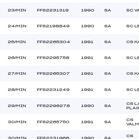
23/MIN
FFS2231319
1990
SA
SC V
24/MIN
FFS2198849
1990
SA
SC L
25/MIN
FFS2265304
1991
SA
CS K
26/MIN
FFS2295758
1991
SA
SC L
27/MIN
FFS2265307
1991
SA
CS K
28/MIN
FFS2231249
1991
SA
SC L
CS L
29/MIN
FFS2296278
1990
SA
PLA
CS
30/MIN
FFS2265750
1991
SA
VALM
CS
30/MIN
FFS2231966
1990
SA