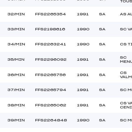
TOU
32/MIN
FFS2265354
1991
SA
AS A
33/MIN
FFS2198616
1990
SA
SC V
34/MIN
FFS2263241
1990
SA
CS T
SC
35/MIN
FFS2296092
1991
SA
MEN
CS
36/MIN
FFS2265756
1991
SA
VALM
37/MIN
FFS2265794
1991
SA
SC M
CS V
38/MIN
FFS2265062
1991
SA
CEN
39/MIN
FFS2264848
1990
SA
SC M