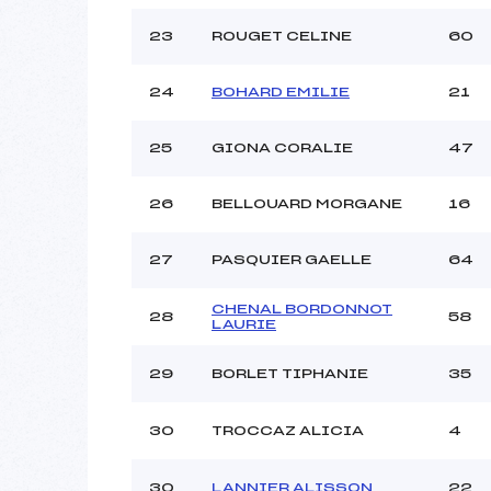
23
ROUGET CELINE
60
24
BOHARD EMILIE
21
25
GIONA CORALIE
47
26
BELLOUARD MORGANE
16
27
PASQUIER GAELLE
64
CHENAL BORDONNOT
28
58
LAURIE
29
BORLET TIPHANIE
35
30
TROCCAZ ALICIA
4
30
LANNIER ALISSON
22