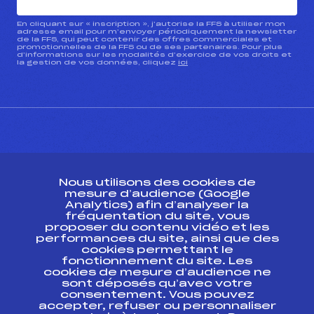
En cliquant sur « inscription », j’autorise la FFS à utiliser mon
adresse email pour m’envoyer périodiquement la newsletter
de la FFS, qui peut contenir des offres commerciales et
promotionnelles de la FFS ou de ses partenaires. Pour plus
d’informations sur les modalités d’exercice de vos droits et
la gestion de vos données, cliquez
ici
CONTACT
Nous utilisons des cookies de
ESPACE PRESSE
mesure d’audience (Google
Analytics) afin d’analyser la
fréquentation du site, vous
Ressources
proposer du contenu vidéo et les
performances du site, ainsi que des
Pass’Neige
cookies permettant le
Projet sportif fédéral
fonctionnement du site. Les
cookies de mesure d’audience ne
Projet de performance fédéral
sont déposés qu’avec votre
Antidopage
consentement. Vous pouvez
Pôle Développement, Formation, Suivi
accepter, refuser ou personnaliser
Scientifique