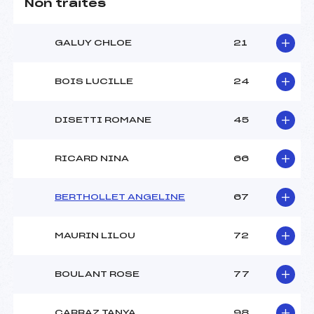
Non traités
GALUY CHLOE
21
BOIS LUCILLE
24
DISETTI ROMANE
45
RICARD NINA
66
BERTHOLLET ANGELINE
67
MAURIN LILOU
72
BOULANT ROSE
77
CARRAZ TANYA
98