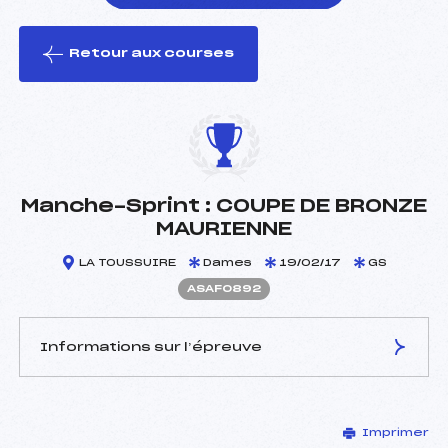
Retour aux courses
foi(s) le ski
Manche-Sprint : COUPE DE BRONZE
MAURIENNE
LA TOUSSUIRE
Dames
19/02/17
GS
ASAF0892
Informations sur l’épreuve
JURY DE COMPÉTITION
Imprimer
Délégué Technique :
PASCAL MICHEL ()