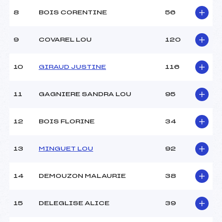
Ouvreurs B :
BLAIS JULIETTE (SA)
8
BOIS CORENTINE
56
Ouvreurs C :
SIEGWALD MARTIN (SA)
Ouvreurs D :
–
Ouvreurs E :
–
9
COVAREL LOU
120
Météo :
Beau
Neige :
Transformée
10
GIRAUD JUSTINE
116
MANCHE 2
11
GAGNIERE SANDRA LOU
95
Nombre de portes :
29
Heure de départ :
12h15
12
BOIS FLORINE
34
Traceur :
BONNEL LAURENT (SA)
Ouvreurs A :
–
13
MINGUET LOU
92
Ouvreurs B :
–
Ouvreurs C :
–
Ouvreurs D :
–
14
DEMOUZON MALAURIE
38
Ouvreurs E :
–
Température départ :
-5
15
DELEGLISE ALICE
39
Température arrivée :
-3