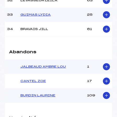
32
LEVASSEUR LEILA
63
33
GUIMAS LYDIA
25
34
BRAVAIS JILL
61
Abandons
JALBEAUD AMBRE LOU
1
CANTEL ZOE
17
BURDIN LAURINE
109