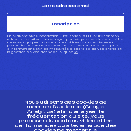
Inscription
En cliquant sur « inscription », j’autorise la FFS à utiliser mon
adresse email pour m’envoyer périodiquement la newsletter
de la FFS, qui peut contenir des offres commerciales et
promotionnelles de la FFS ou de ses partenaires. Pour plus
d’informations sur les modalités d’exercice de vos droits et
la gestion de vos données, cliquez
ici
CONTACT
Nous utilisons des cookies de
ESPACE PRESSE
mesure d’audience (Google
Analytics) afin d’analyser la
fréquentation du site, vous
Ressources
proposer du contenu vidéo et les
performances du site, ainsi que des
Pass’Neige
cookies permettant le