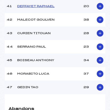
41
DEFFAYET RAPHAEL
20
42
MALECOT GOULVEN
38
43
CURIEN TITOUAN
28
44
SERRANO PAUL
23
45
BOISEAU ANTHONY
34
46
MORABITO LUCA
37
47
GEDIN TAO
29
Abandons