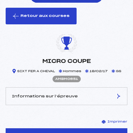
Retour aux courses
foi(s) le ski
MICRO COUPE
SIXT FER A CHEVAL
Hommes
18/02/17
GS
AMBM0651
Informations sur l’épreuve
JURY DE COMPÉTITION
Imprimer
Délégué Technique :
LEROULLEY PIERRE (MB)
Arbitre :
PELLISSIER JAMES (MB)