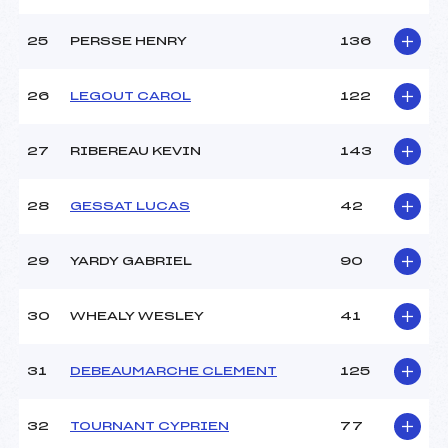
25
PERSSE HENRY
136
26
LEGOUT CAROL
122
27
RIBEREAU KEVIN
143
28
GESSAT LUCAS
42
29
YARDY GABRIEL
90
30
WHEALY WESLEY
41
31
DEBEAUMARCHE CLEMENT
125
32
TOURNANT CYPRIEN
77