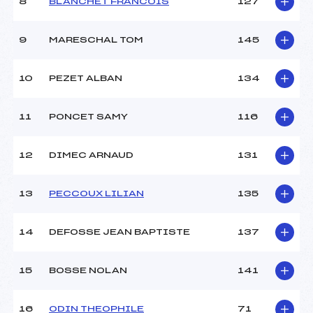
8
BLANCHET FRANCOIS
127
Ouvreurs D :
–
Ouvreurs E :
–
Météo :
beau
9
MARESCHAL TOM
145
Neige :
dure
10
PEZET ALBAN
134
MANCHE 2
11
PONCET SAMY
116
Nombre de portes :
21
Heure de départ :
12h00
Traceur :
TERRASSON SANDRA (MB)
12
DIMEC ARNAUD
131
Ouvreurs A :
BRETAGNE LILOU (MB)
Ouvreurs B :
–
13
PECCOUX LILIAN
135
Ouvreurs C :
–
Ouvreurs D :
–
Ouvreurs E :
–
14
DEFOSSE JEAN BAPTISTE
137
Température départ :
–
Température arrivée :
–
15
BOSSE NOLAN
141
Pénalité appliquée :
255.0000
16
ODIN THEOPHILE
71