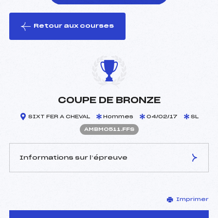
Retour aux courses
foi(s) le ski
COUPE DE BRONZE
SIXT FER A CHEVAL
Hommes
04/02/17
SL
AMBM0511.FFS
Informations sur l’épreuve
JURY DE COMPÉTITION
Imprimer
Délégué Technique :
ROULET GUY (MB)
Arbitre :
DENERIAZ GUILLAUME