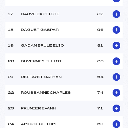
Pénalité appliquée :
255.0000
17
DAUVE BAPTISTE
82
Catégorie :
U12
18
DAGUET GASPAR
96
19
GADAN BRULE ELIO
81
20
DUVERNEY ELLIOT
60
21
DEFFAYET NATHAN
64
22
ROUSSANNE CHARLES
74
23
PRUNIER EVANN
71
24
AMBROISE TOM
63