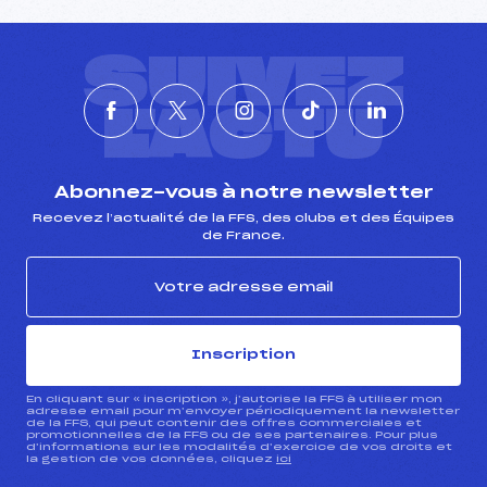
SUIVEZ
L'ACTU
Abonnez-vous à notre newsletter
Recevez l’actualité de la FFS, des clubs et des Équipes
de France.
Inscription
En cliquant sur « inscription », j’autorise la FFS à utiliser mon
adresse email pour m’envoyer périodiquement la newsletter
de la FFS, qui peut contenir des offres commerciales et
promotionnelles de la FFS ou de ses partenaires. Pour plus
d’informations sur les modalités d’exercice de vos droits et
la gestion de vos données, cliquez
ici