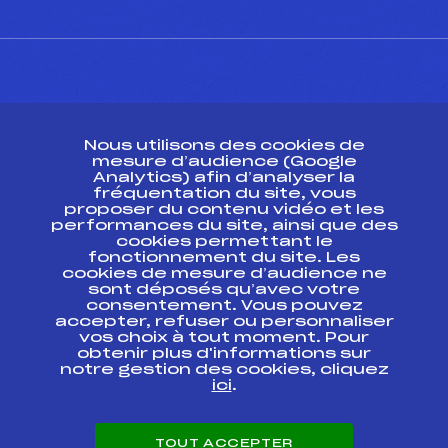
CONTACT
Nous utilisons des cookies de
ESPACE PRESSE
mesure d’audience (Google
Analytics) afin d’analyser la
fréquentation du site, vous
Ressources
proposer du contenu vidéo et les
performances du site, ainsi que des
Pass’Neige
cookies permettant le
Projet sportif fédéral
fonctionnement du site. Les
cookies de mesure d’audience ne
Projet de performance fédéral
sont déposés qu’avec votre
Antidopage
consentement. Vous pouvez
Pôle Développement, Formation, Suivi
accepter, refuser ou personnaliser
Scientifique
vos choix à tout moment. Pour
Listes ministérielles
obtenir plus d'informations sur
notre gestion des cookies, cliquez
Pôle vie de l’athlète
ici
.
Enseignement professionnel
Informatique et chronométrage
Circuits
TOUT ACCEPTER