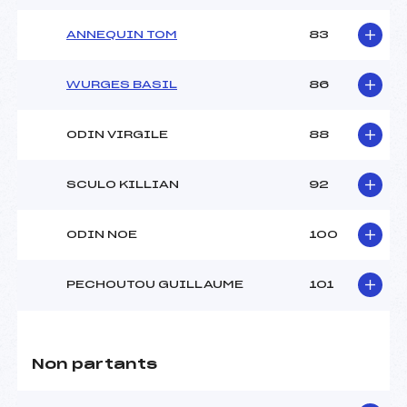
ANNEQUIN TOM
83
WURGES BASIL
86
ODIN VIRGILE
88
SCULO KILLIAN
92
ODIN NOE
100
PECHOUTOU GUILLAUME
101
Non partants