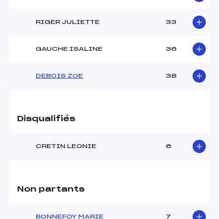
RIGER JULIETTE
33
GAUCHE ISALINE
36
DEBOIS ZOE
38
Disqualifiés
CRETIN LEONIE
6
Non partants
BONNEFOY MARIE
7