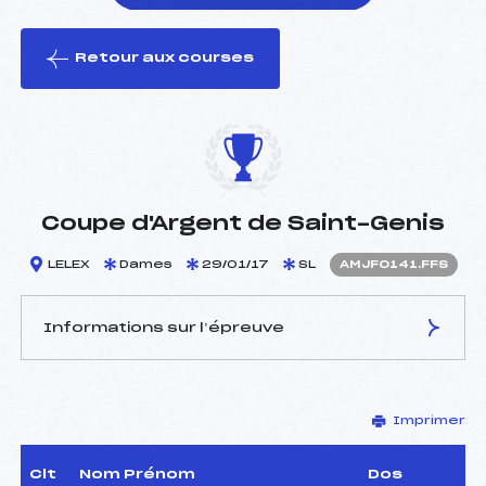
Retour aux courses
foi(s) le ski
Coupe d'Argent de Saint-Genis
LELEX
Dames
29/01/17
SL
AMJF0141.FFS
Informations sur l’épreuve
JURY DE COMPÉTITION
Imprimer
Délégué Technique :
GUICHON J CHRISTOPHE
(MJ)
Arbitre :
POIREL HERVE (MJ)
Clt
Nom Prénom
Dos