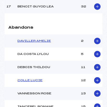
17
BENOIT GUYOD LEA
32
Pénalité appliquée :
138.7900
Catégorie :
U14+U16
Abandons
DAVILLER AMELIE
2
DA COSTA LYLOU
5
DEBOIS THILDOU
11
COLLE LUCIE
12
VANNESSON ROSE
13
TANCEREL ROMANE
15