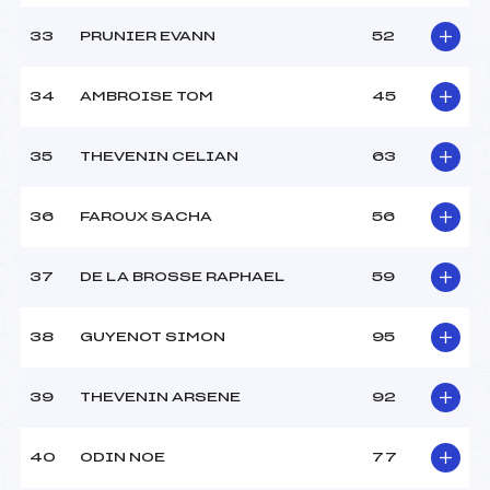
33
PRUNIER EVANN
52
34
AMBROISE TOM
45
35
THEVENIN CELIAN
63
36
FAROUX SACHA
56
37
DE LA BROSSE RAPHAEL
59
38
GUYENOT SIMON
95
39
THEVENIN ARSENE
92
40
ODIN NOE
77