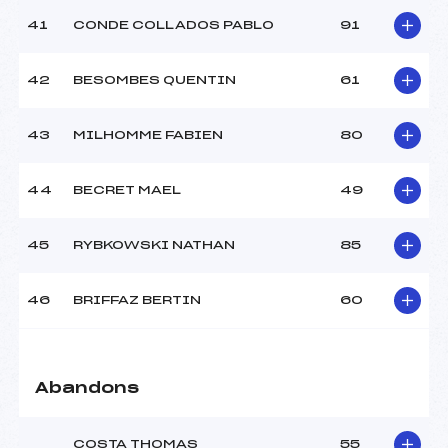
41
CONDE COLLADOS PABLO
91
42
BESOMBES QUENTIN
61
43
MILHOMME FABIEN
80
44
BECRET MAEL
49
45
RYBKOWSKI NATHAN
85
46
BRIFFAZ BERTIN
60
Abandons
COSTA THOMAS
55