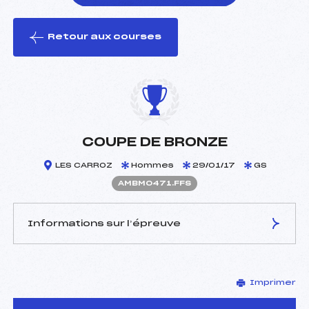
Retour aux courses
foi(s) le ski
COUPE DE BRONZE
LES CARROZ
Hommes
29/01/17
GS
AMBM0471.FFS
Informations sur l’épreuve
JURY DE COMPÉTITION
Imprimer
Délégué Technique :
ROULET ROGER (MB)
Arbitre :
BESNARD BORIS (MB)