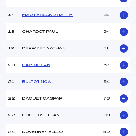
17
MAC FARLAND HARRY
81
Pénalité appliquée :
255.0000
Catégorie :
U12
18
CHARDOT PAUL
94
19
DEFFAYET NATHAN
51
20
DAM NOLAN
67
21
BULTOT NOA
64
22
DAGUET GASPAR
73
22
SCULO KILLIAN
88
24
DUVERNEY ELLIOT
50