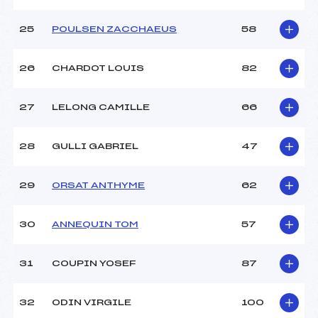
25
POULSEN ZACCHAEUS
58
26
CHARDOT LOUIS
82
27
LELONG CAMILLE
66
28
GULLI GABRIEL
47
29
ORSAT ANTHYME
62
30
ANNEQUIN TOM
57
31
COUPIN YOSEF
87
32
ODIN VIRGILE
100