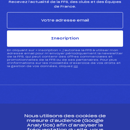
Recevez l’actualité de la FFS, des clubs et des Équipes
de France.
Pénalité appliquée :
180.0700
Catégorie :
U14
Inscription
En cliquant sur « inscription », j’autorise la FFS à utiliser mon
adresse email pour m’envoyer périodiquement la newsletter
de la FFS, qui peut contenir des offres commerciales et
promotionnelles de la FFS ou de ses partenaires. Pour plus
d’informations sur les modalités d’exercice de vos droits et
la gestion de vos données, cliquez
ici
CONTACT
Nous utilisons des cookies de
ESPACE PRESSE
mesure d’audience (Google
Analytics) afin d’analyser la