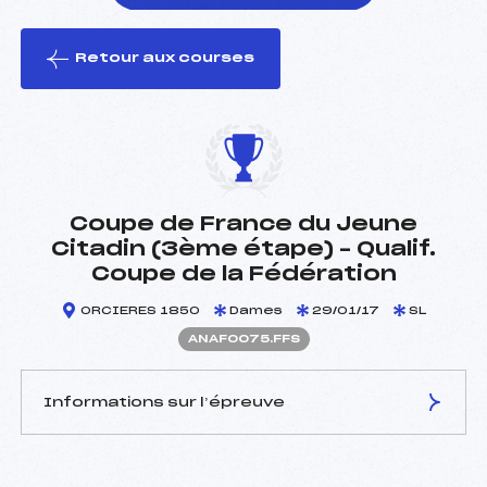
Retour aux courses
foi(s) le ski
Coupe de France du Jeune
Citadin (3ème étape) – Qualif.
Coupe de la Fédération
ORCIERES 1850
Dames
29/01/17
SL
ANAF0075.FFS
Informations sur l’épreuve
JURY DE COMPÉTITION