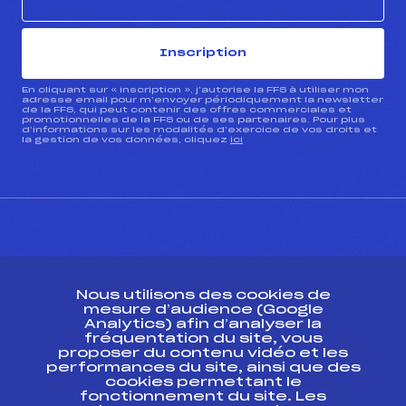
Inscription
En cliquant sur « inscription », j’autorise la FFS à utiliser mon
adresse email pour m’envoyer périodiquement la newsletter
de la FFS, qui peut contenir des offres commerciales et
promotionnelles de la FFS ou de ses partenaires. Pour plus
d’informations sur les modalités d’exercice de vos droits et
la gestion de vos données, cliquez
ici
CONTACT
Nous utilisons des cookies de
ESPACE PRESSE
mesure d’audience (Google
Analytics) afin d’analyser la
fréquentation du site, vous
Ressources
proposer du contenu vidéo et les
performances du site, ainsi que des
Pass’Neige
cookies permettant le
Projet sportif fédéral
fonctionnement du site. Les