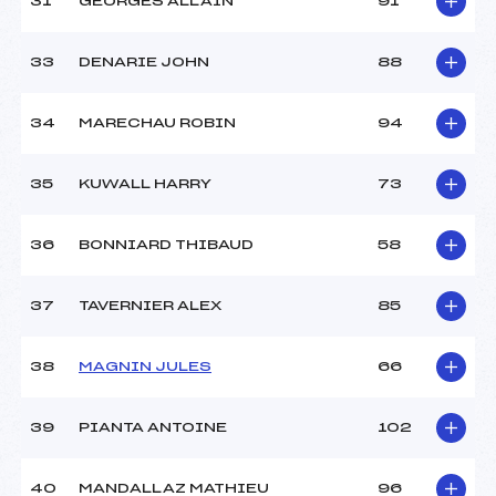
31
GEORGES ALLAIN
91
33
DENARIE JOHN
88
34
MARECHAU ROBIN
94
35
KUWALL HARRY
73
36
BONNIARD THIBAUD
58
37
TAVERNIER ALEX
85
38
MAGNIN JULES
66
39
PIANTA ANTOINE
102
40
MANDALLAZ MATHIEU
96