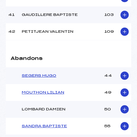
41
GAUDILLERE BAPTISTE
103
42
PETITJEAN VALENTIN
109
Abandons
SEGERS HUGO
44
MOUTHON LILIAN
49
LOMBARD DAMIEN
50
SANDRA BAPTISTE
55