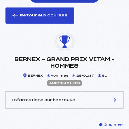
Retour aux courses
foi(s) le ski
BERNEX – GRAND PRIX VITAM –
HOMMES
BERNEX
Hommes
28/01/17
SL
AMBM0401.FFS
Informations sur l’épreuve
JURY DE COMPÉTITION
Imprimer
Délégué Technique :
CHAMBAT SEBASTIEN