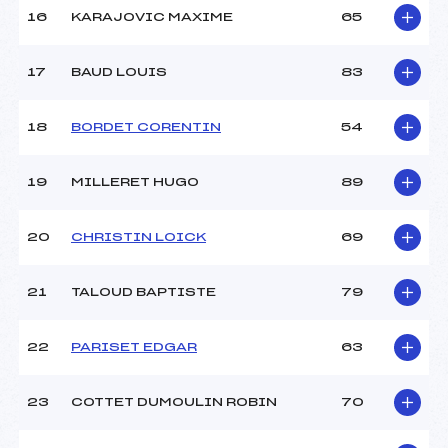
16
KARAJOVIC MAXIME
65
Pénalité appliquée :
101.0100
17
BAUD LOUIS
83
Catégorie :
U14->Mas
18
BORDET CORENTIN
54
19
MILLERET HUGO
89
20
CHRISTIN LOICK
69
21
TALOUD BAPTISTE
79
22
PARISET EDGAR
63
23
COTTET DUMOULIN ROBIN
70