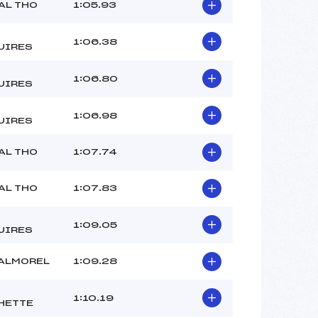
–
AL THO
1:05.93
–
–
1:06.38
UIRES
 :
–
 :
–
1:06.80
UIRES
1:06.98
UIRES
AL THO
1:07.74
AL THO
1:07.83
1:09.05
UIRES
VALMOREL
1:09.28
1:10.19
HETTE