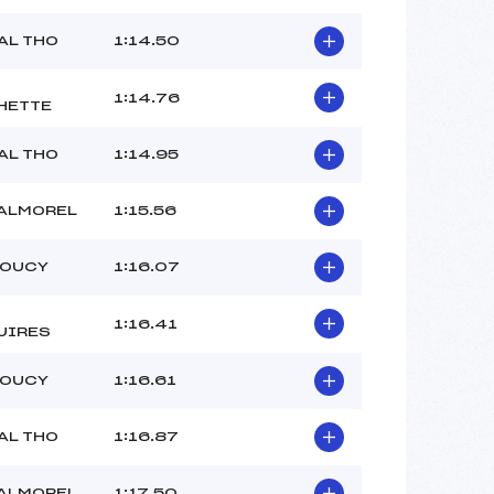
AL THO
1:14.50
1:14.76
HETTE
AL THO
1:14.95
VALMOREL
1:15.56
DOUCY
1:16.07
1:16.41
UIRES
DOUCY
1:16.61
AL THO
1:16.87
VALMOREL
1:17.50