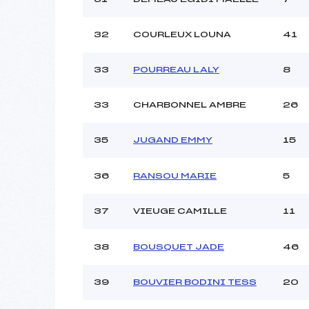
32
COURLEUX LOUNA
41
33
POURREAU LALY
8
33
CHARBONNEL AMBRE
26
35
JUGAND EMMY
15
36
RANSOU MARIE
5
37
VIEUGE CAMILLE
11
38
BOUSQUET JADE
46
39
BOUVIER BODINI TESS
20