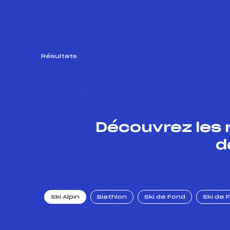
Résultats
Découvrez les 
d
Ski Alpin
Biathlon
Ski de Fond
Ski de 