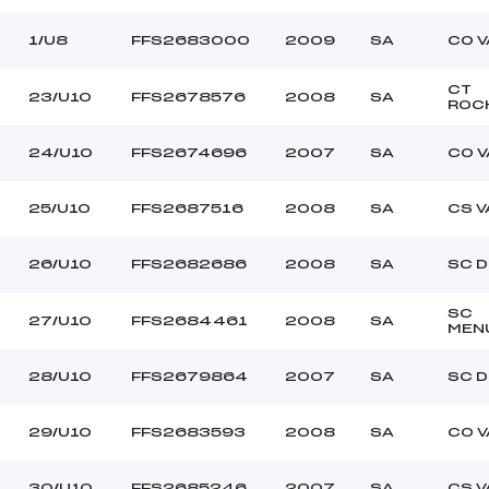
1/U8
FFS2683000
2009
SA
CO V
CT
23/U10
FFS2678576
2008
SA
ROC
24/U10
FFS2674696
2007
SA
CO V
25/U10
FFS2687516
2008
SA
CS 
26/U10
FFS2682686
2008
SA
SC 
SC
27/U10
FFS2684461
2008
SA
MEN
28/U10
FFS2679864
2007
SA
SC 
29/U10
FFS2683593
2008
SA
CO V
30/U10
FFS2685246
2007
SA
CS 