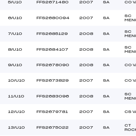
–
Ouvreurs C :
5/U10
FFS2671480
2007
SA
CO V
–
Ouvreurs D :
–
Ouvreurs E :
SC
6/U10
FFS2680094
2007
SA
MEN
NEIGE
Température départ
NEIGE
Température arrivée
SC
7/U10
FFS2685129
2008
SA
MEN
SC
–
8/U10
FFS2684107
2008
SA
MEN
U8+U10
9/U10
FFS2678090
2008
SA
CO V
10/U10
FFS2673829
2007
SA
CO V
SC
11/U10
FFS2683096
2008
SA
MEN
12/U10
FFS2679781
2007
SA
CS 
CT
13/U10
FFS2675022
2007
SA
ROC