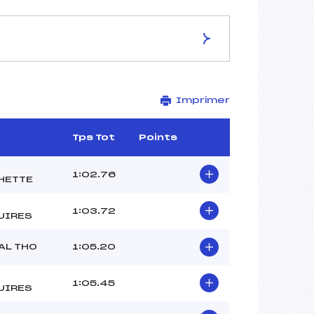
ES DE LA PISTE
Imprimer
STADE DE SLALOM
2050
1870
Tps Tot
Points
180
2630/12/10
1:02.76
HETTE
1:03.72
UIRES
–
AL THO
1:05.20
–
–
1:05.45
–
UIRES
–