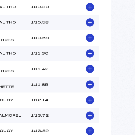
AL THO
1:10.30
AL THO
1:10.58
1:10.68
UIRES
AL THO
1:11.30
1:11.42
UIRES
1:11.85
HETTE
DOUCY
1:12.14
VALMOREL
1:13.72
DOUCY
1:13.82