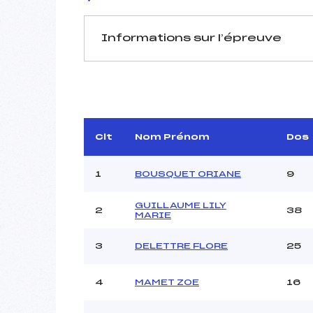
Informations sur l’épreuve
JURY DE COMPÉTITION
Délégué Technique :
BO
Arbitre :
PA
Assistant :
Clt
Nom Prénom
Dos
Dir. Epreuve :
1
BOUSQUET ORIANE
9
GUILLAUME LILY
2
38
MANCHE 1
MARIE
Nombre de portes :
3
DELETTRE FLORE
25
Heure de départ :
Traceur :
4
MAMET ZOE
16
Ouvreurs A :
Ouvreurs B :
B