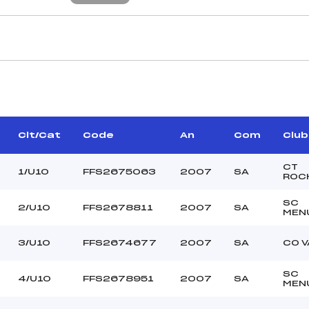
CARACTÉRISTIQU
RNAND NICOLAS (SA)
Piste :
DOVANI LAURENT (SA)
Altitude départ :
BUSTILLO YANIS (SA)
Altitude arrivée :
Clt/Cat
Code
An
Com
Club
HUDRY LEO (SA)
Dénivelé :
Homologation :
CT
1/U10
FFS2675063
2007
SA
ROC
SC
2/U10
FFS2678811
2007
SA
MANCHE 2
MEN
32
Nombre de portes :
3/U10
FFS2674677
2007
SA
CO V
–
Heure de départ :
CASSOULET PAUL (SA)
Traceur :
SC
4/U10
FFS2678951
2007
SA
COUSIN SAMUEL (SA)
Ouvreurs A :
MEN
ORREL GUERLAIN (SA)
Ouvreurs B :