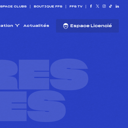
SPACE CLUBS
BOUTIQUE FFS
FFS TV
ration
Actualités
Espace Licencié
RES
ES