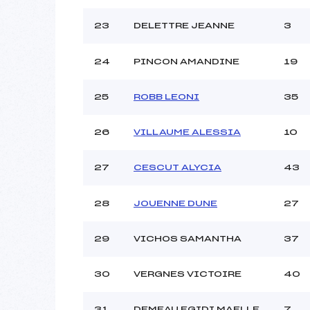
23
DELETTRE JEANNE
3
24
PINCON AMANDINE
19
25
ROBB LEONI
35
26
VILLAUME ALESSIA
10
27
CESCUT ALYCIA
43
28
JOUENNE DUNE
27
29
VICHOS SAMANTHA
37
30
VERGNES VICTOIRE
40
31
DEMEAU EGIDI MAELLE
7