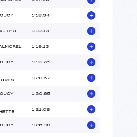
DOUCY
1:18.34
AL THO
1:19.13
VALMOREL
1:19.13
DOUCY
1:19.76
1:20.57
UIRES
DOUCY
1:20.95
1:21.08
HETTE
DOUCY
1:26.38