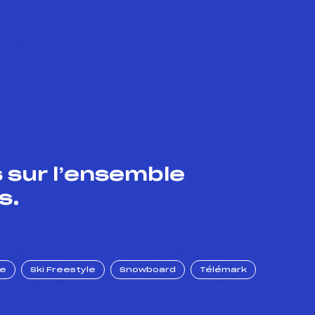
 sur l’ensemble
s.
ue
Ski Freestyle
Snowboard
Télémark