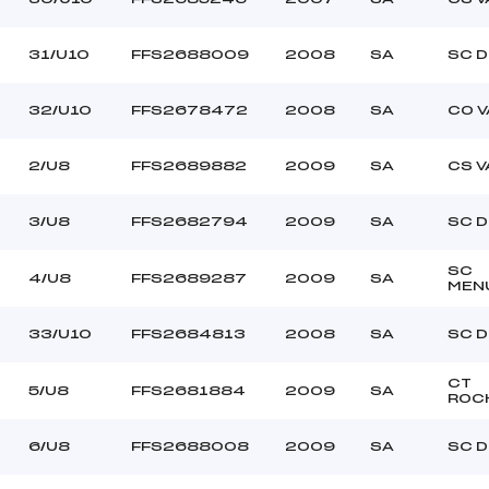
31/U10
FFS2688009
2008
SA
SC 
32/U10
FFS2678472
2008
SA
CO V
2/U8
FFS2689882
2009
SA
CS 
3/U8
FFS2682794
2009
SA
SC 
SC
4/U8
FFS2689287
2009
SA
MEN
33/U10
FFS2684813
2008
SA
SC 
CT
5/U8
FFS2681884
2009
SA
ROC
6/U8
FFS2688008
2009
SA
SC 