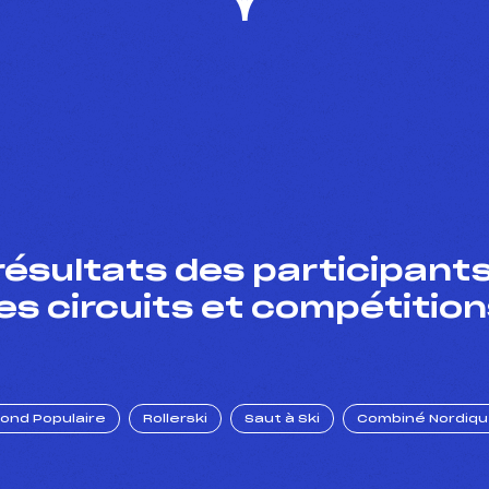
résultats des participants
es circuits et compétition
Fond Populaire
Rollerski
Saut à Ski
Combiné Nordiq