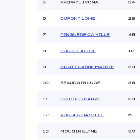
Ouvreurs C :
5
PRIKRYL IVONA
34
Ouvreurs D :
Ouvreurs E :
6
DUPONT LOME
28
Météo :
Neige :
7
RINGUEDE CAMILLE
45
Pénalité appliquée :
8
BORREL ALICE
12
Catégorie :
9
SCOTT LABBE MAISIE
39
10
BEAUDOIN LUCE
36
11
BRIDGES CARYS
29
12
VORGER CAMILLE
6
13
MOUGIN ELYNE
30