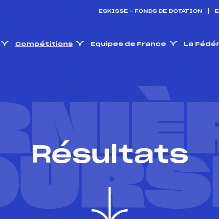
ESKISSE – FONDS DE DOTATION
E
Compétitions
Equipes de France
La Fédé
RNIÈ
Résultats
OURS