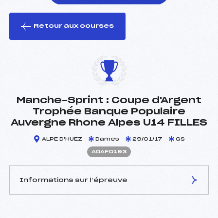
Retour aux courses
foi(s) le ski
Manche-Sprint : Coupe d'Argent
Trophée Banque Populaire
Auvergne Rhone Alpes U14 FILLES
ALPE D'HUEZ
Dames
29/01/17
GS
ADAF0193
Informations sur l’épreuve
JURY DE COMPÉTITION