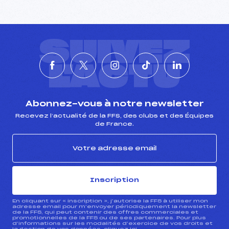
Pénalité appliquée :
–
Catégorie :
U14
SUIVEZ
L'ACTU
Abonnez-vous à notre newsletter
Recevez l’actualité de la FFS, des clubs et des Équipes
de France.
Inscription
En cliquant sur « inscription », j’autorise la FFS à utiliser mon
adresse email pour m’envoyer périodiquement la newsletter
de la FFS, qui peut contenir des offres commerciales et
promotionnelles de la FFS ou de ses partenaires. Pour plus
d’informations sur les modalités d’exercice de vos droits et