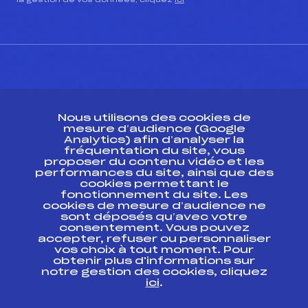
la gestion de vos données, cliquez
ici
CONTACT
Nous utilisons des cookies de
ESPACE PRESSE
mesure d’audience (Google
Analytics) afin d’analyser la
fréquentation du site, vous
Ressources
proposer du contenu vidéo et les
performances du site, ainsi que des
Pass’Neige
cookies permettant le
Projet sportif fédéral
fonctionnement du site. Les
cookies de mesure d’audience ne
Projet de performance fédéral
sont déposés qu’avec votre
Antidopage
consentement. Vous pouvez
Pôle Développement, Formation, Suivi
accepter, refuser ou personnaliser
Scientifique
vos choix à tout moment. Pour
Listes ministérielles
obtenir plus d'informations sur
notre gestion des cookies, cliquez
Pôle vie de l’athlète
ici
.
Enseignement professionnel
Informatique et chronométrage