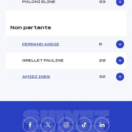
POLONI ELINE
33
Non partants
FERRAND ANDIE
5
GRELLET PAULINE
28
AMIEZ INES
32
SUIVEZ
L'ACTU