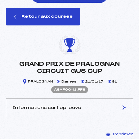
Retour aux courses
foi(s) le ski
GRAND PRIX DE PRALOGNAN
CIRCUIT GUS CUP
PRALOGNAN
Dames
21/01/17
SL
ASAF0041.FFS
Informations sur l’épreuve
JURY DE COMPÉTITION
Imprimer
Délégué Technique :
RUFFIER LANCHE