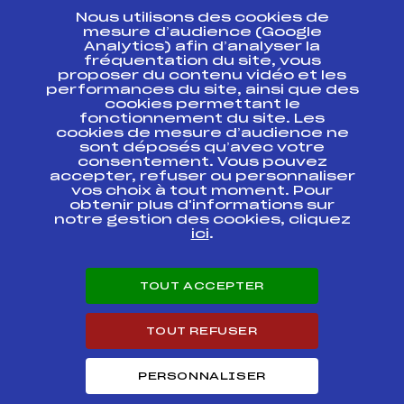
Nous utilisons des cookies de
ESPACE PRESSE
mesure d’audience (Google
Analytics) afin d’analyser la
fréquentation du site, vous
Ressources
proposer du contenu vidéo et les
performances du site, ainsi que des
Pass’Neige
cookies permettant le
Projet sportif fédéral
fonctionnement du site. Les
cookies de mesure d’audience ne
Projet de performance fédéral
sont déposés qu’avec votre
Antidopage
consentement. Vous pouvez
Pôle Développement, Formation, Suivi
accepter, refuser ou personnaliser
Scientifique
vos choix à tout moment. Pour
Listes ministérielles
obtenir plus d'informations sur
notre gestion des cookies, cliquez
Pôle vie de l’athlète
ici
.
Enseignement professionnel
Informatique et chronométrage
Circuits
TOUT ACCEPTER
Carrières
Développement des habiletés mentales
TOUT REFUSER
PERSONNALISER
© 2026 Fédération Française de Ski
Mentions légales
Politique de