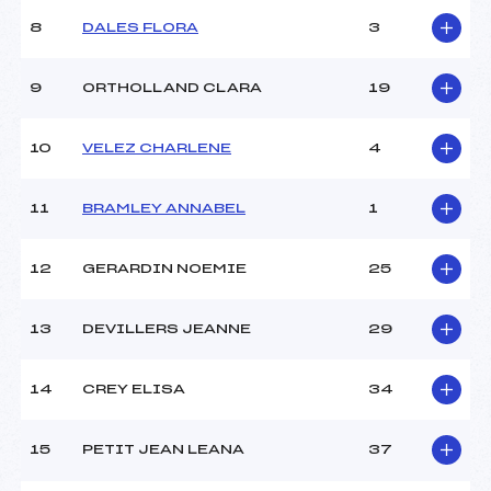
Ouvreurs B :
FAVRE MARTIN (SA)
8
DALES FLORA
3
Ouvreurs C :
–
Ouvreurs D :
–
Ouvreurs E :
–
9
ORTHOLLAND CLARA
19
Météo :
BEAU
Neige :
COMPACTE
10
VELEZ CHARLENE
4
MANCHE 2
11
BRAMLEY ANNABEL
1
Nombre de portes :
46
Heure de départ :
12h30
12
GERARDIN NOEMIE
25
Traceur :
ROUSTAIN SEBASTIEN
(SA)
13
DEVILLERS JEANNE
29
Ouvreurs A :
DEMOLIS MARTIN (SA)
Ouvreurs B :
FAVRE MARTIN (SA)
Ouvreurs C :
–
14
CREY ELISA
34
Ouvreurs D :
–
Ouvreurs E :
–
15
PETIT JEAN LEANA
37
Température départ :
-4
Température arrivée :
–