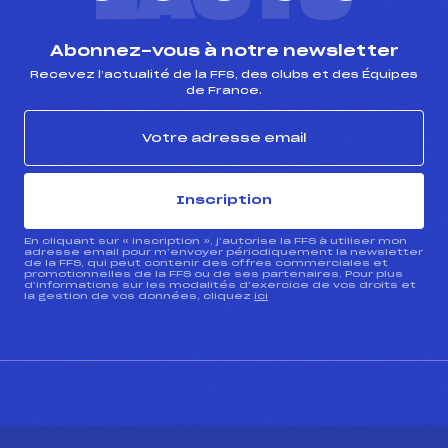
Abonnez-vous à notre newsletter
Recevez l’actualité de la FFS, des clubs et des Équipes
de France.
Inscription
En cliquant sur « inscription », j’autorise la FFS à utiliser mon
adresse email pour m’envoyer périodiquement la newsletter
de la FFS, qui peut contenir des offres commerciales et
promotionnelles de la FFS ou de ses partenaires. Pour plus
d’informations sur les modalités d’exercice de vos droits et
la gestion de vos données, cliquez
ici
CONTACT