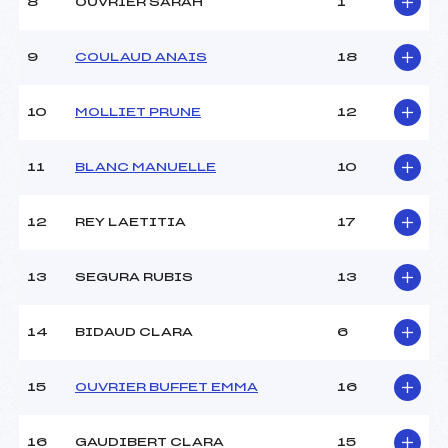
8
OUVRIER SARAH
1
Ouvreurs C :
BEURRIER ERNEST (SA)
Ouvreurs D :
–
Ouvreurs E :
–
9
COULAUD ANAIS
18
Météo :
couvert
Neige :
dure
10
MOLLIET PRUNE
12
MANCHE 2
11
BLANC MANUELLE
10
Nombre de portes :
24
Heure de départ :
10h45
12
REY LAETITIA
17
Traceur :
PICCARD TED (SA)
Ouvreurs A :
BEURRIER ERNEST (SA)
13
SEGURA RUBIS
13
Ouvreurs B :
FRANCAIS ANTHONY (SA)
Ouvreurs C :
MORELLA ADRIEN (SA)
Ouvreurs D :
–
14
BIDAUD CLARA
6
Ouvreurs E :
–
Température départ :
–
15
OUVRIER BUFFET EMMA
16
Température arrivée :
–
16
GAUDIBERT CLARA
15