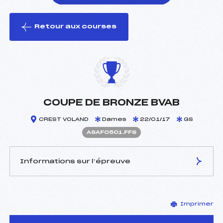
Retour aux courses
foi(s) le ski
COUPE DE BRONZE BVAB
CREST VOLAND
Dames
22/01/17
GS
ASAF0501.FFS
Informations sur l’épreuve
JURY DE COMPÉTITION
Imprimer
Délégué Technique :
MONOD JULIEN (SA)
Arbitre :
OUVRIER BUFFET CEDRIC