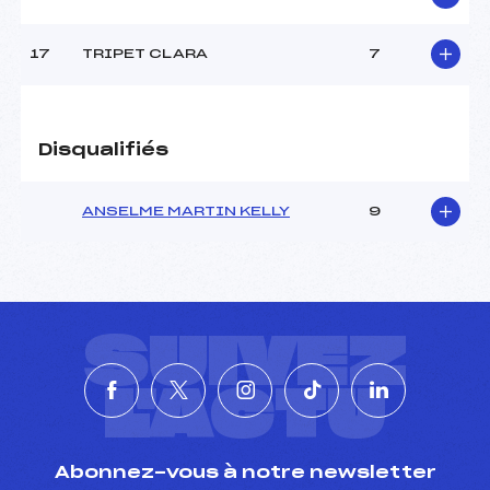
Pénalité appliquée :
255.0000
Catégorie :
U12
17
TRIPET CLARA
7
Disqualifiés
ANSELME MARTIN KELLY
9
SUIVEZ
L'ACTU
Abonnez-vous à notre newsletter