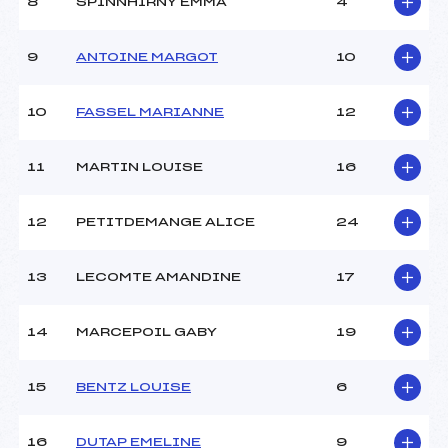
8
SPINNHIRNY EMMA
4
Ouvreurs C :
C ()
Ouvreurs D :
D ()
Ouvreurs E :
–
9
ANTOINE MARGOT
10
Météo :
COUVERT
Neige :
FRAICHE
10
FASSEL MARIANNE
12
MANCHE 2
11
MARTIN LOUISE
16
Nombre de portes :
49
Heure de départ :
12H15
12
PETITDEMANGE ALICE
24
Traceur :
WISSEMBERG NICOLAS
(MV)
13
LECOMTE AMANDINE
17
Ouvreurs A :
MANDRA EUGENIE (MV)
Ouvreurs B :
B ()
Ouvreurs C :
C ()
14
MARCEPOIL GABY
19
Ouvreurs D :
D ()
Ouvreurs E :
–
15
BENTZ LOUISE
6
Température départ :
-2
Température arrivée :
-1
16
DUTAP EMELINE
9