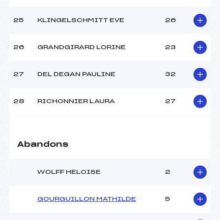
25
KLINGELSCHMITT EVE
26
26
GRANDGIRARD LORINE
23
27
DEL DEGAN PAULINE
32
28
RICHONNIER LAURA
27
Abandons
WOLFF HELOISE
2
GOURGUILLON MATHILDE
5