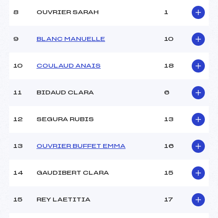
Ouvreurs B :
–
8
OUVRIER SARAH
1
Ouvreurs C :
–
Ouvreurs D :
–
Ouvreurs E :
–
9
BLANC MANUELLE
10
Météo :
couvert
Neige :
dure
10
COULAUD ANAIS
18
MANCHE 2
11
BIDAUD CLARA
6
Nombre de portes :
–
Heure de départ :
–
12
SEGURA RUBIS
13
Traceur :
–
Ouvreurs A :
–
13
OUVRIER BUFFET EMMA
16
Ouvreurs B :
–
Ouvreurs C :
–
Ouvreurs D :
–
14
GAUDIBERT CLARA
15
Ouvreurs E :
–
Température départ :
–
15
REY LAETITIA
17
Température arrivée :
–