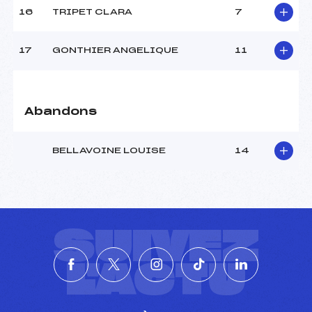
16
TRIPET CLARA
7
Pénalité appliquée :
–
Catégorie :
U12
17
GONTHIER ANGELIQUE
11
Abandons
BELLAVOINE LOUISE
14
SUIVEZ
L'ACTU