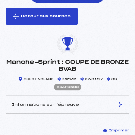
Retour aux courses
foi(s) le ski
Manche-Sprint : COUPE DE BRONZE
BVAB
CREST VOLAND
Dames
22/01/17
GS
ASAF0503
Informations sur l’épreuve
JURY DE COMPÉTITION
Imprimer
Délégué Technique :
MONOD JULIEN (SA)