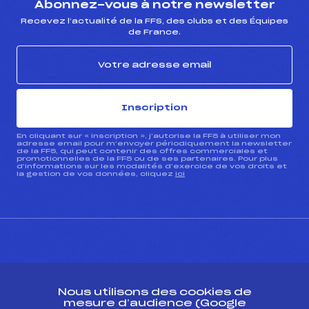
Abonnez-vous à notre newsletter
Recevez l’actualité de la FFS, des clubs et des Équipes
de France.
Inscription
En cliquant sur « inscription », j’autorise la FFS à utiliser mon
adresse email pour m’envoyer périodiquement la newsletter
de la FFS, qui peut contenir des offres commerciales et
promotionnelles de la FFS ou de ses partenaires. Pour plus
d’informations sur les modalités d’exercice de vos droits et
la gestion de vos données, cliquez
ici
CONTACT
Nous utilisons des cookies de
ESPACE PRESSE
mesure d’audience (Google