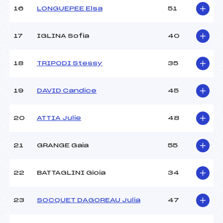
Température arrivée :
–
16
LONGUEPEE Elsa
51
17
IGLINA Sofia
40
Pénalité appliquée :
31.1600
Catégorie :
*
18
TRIPODI Stessy
35
19
DAVID Candice
45
20
ATTIA Julie
48
21
GRANGE Gaia
55
22
BATTAGLINI Gioia
34
23
SOCQUET DAGOREAU Julia
47