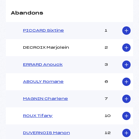
Abandons
PICCARD Sixtine
1
DECROIX Marjolein
2
ERRARD Anouck
3
ABOULY Romane
6
MAGNIN Charlene
7
ROUX Tifany
10
DUVERNOIS Manon
12