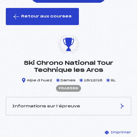
Retour aux courses
foi(s) le ski
Ski Chrono National Tour
Technique les Arcs
Alpe d huez
Dames
16/12/16
SL
FRA6559
Informations sur l’épreuve
JURY DE COMPÉTITION
Imprimer
Délégué Technique :
ZOTTI DANIELA ()