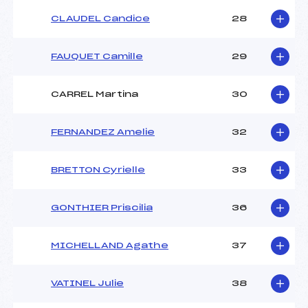
CLAUDEL Candice
28
FAUQUET Camille
29
CARREL Martina
30
FERNANDEZ Amelie
32
BRETTON Cyrielle
33
GONTHIER Priscilia
36
MICHELLAND Agathe
37
VATINEL Julie
38