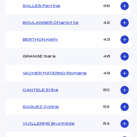
SALLES Perrine
39
BOULANGER Charlotte
42
BERTHON Kelly
43
GRANGE Sara
46
VACHER MATERNO Romane
49
CANTELE Erika
50
SAGUEZ Coline
53
VUILLERME Brunhilde
54