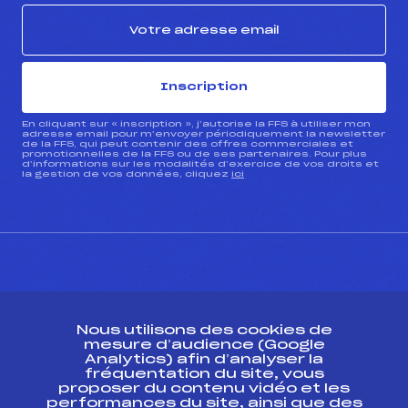
Inscription
En cliquant sur « inscription », j’autorise la FFS à utiliser mon
adresse email pour m’envoyer périodiquement la newsletter
de la FFS, qui peut contenir des offres commerciales et
promotionnelles de la FFS ou de ses partenaires. Pour plus
d’informations sur les modalités d’exercice de vos droits et
la gestion de vos données, cliquez
ici
CONTACT
Nous utilisons des cookies de
ESPACE PRESSE
mesure d’audience (Google
Analytics) afin d’analyser la
fréquentation du site, vous
Ressources
proposer du contenu vidéo et les
performances du site, ainsi que des
Pass’Neige