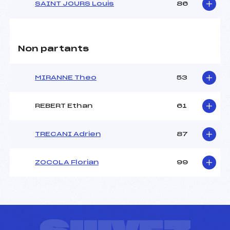
SAINT JOURS Louis
86
Non partants
MIRANNE Theo
53
REBERT Ethan
61
TRECANI Adrien
87
ZOCOLA Florian
99