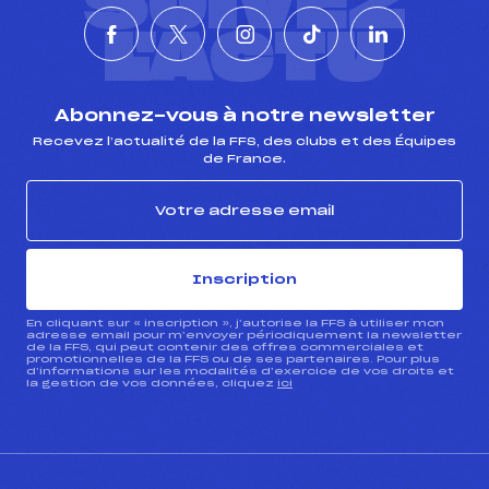
SUIVEZ
L'ACTU
Abonnez-vous à notre newsletter
Recevez l’actualité de la FFS, des clubs et des Équipes
de France.
Inscription
En cliquant sur « inscription », j’autorise la FFS à utiliser mon
adresse email pour m’envoyer périodiquement la newsletter
de la FFS, qui peut contenir des offres commerciales et
promotionnelles de la FFS ou de ses partenaires. Pour plus
d’informations sur les modalités d’exercice de vos droits et
la gestion de vos données, cliquez
ici