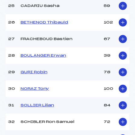
25
CADARIU Sasha
59
26
BETHENOD Thibauld
102
27
FRACHEBOUD Bastien
67
28
BOULANGER Erwan
39
29
GURI Robin
78
30
NORAZ Tony
100
31
SOLLIER Lilian
84
32
SCHIBLER Ron Samuel
72