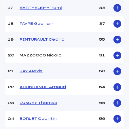
Catégorie :
*
17
BARTHELEMY Remi
38
18
FAVRE Guerlain
37
19
PINTURAULT Cedric
55
20
MAZZOCCO Nicolo
31
21
JAY Alexis
58
22
ABONDANCE Arnaud
54
23
LUXCEY Thomas
65
24
BORLET Quentin
56