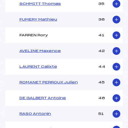
SCHMITT Thomas
35
FUMERY Mathieu
36
FARREN Rory
41
AVELINE Maxence
42
LAURENT Calixte
44
ROMANET PERROUX Julien
45
DE GALBERT Antoine
46
RASO Antonin
51