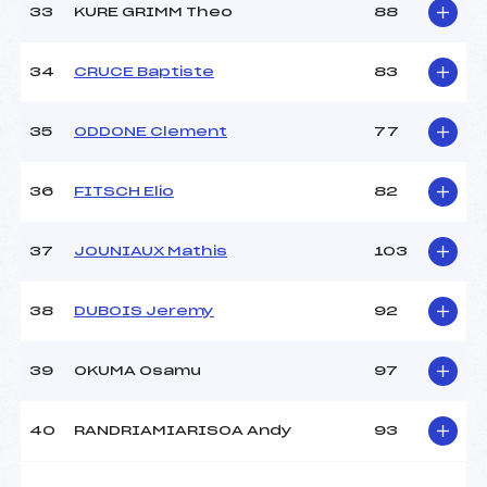
33
KURE GRIMM Theo
88
34
CRUCE Baptiste
83
35
ODDONE Clement
77
36
FITSCH Elio
82
37
JOUNIAUX Mathis
103
38
DUBOIS Jeremy
92
39
OKUMA Osamu
97
40
RANDRIAMIARISOA Andy
93