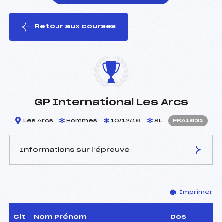
Retour aux courses
foi(s) le ski
GP International Les Arcs
Les Arcs
Hommes
10/12/16
SL
FRA1631
Informations sur l’épreuve
JURY DE COMPÉTITION
Imprimer
Délégué Technique :
COLTIER FREDERIQUE ()
Arbitre :
LESIEUR RICHARD (FRA)
Assistant :
–
Clt
Nom Prénom
Dos