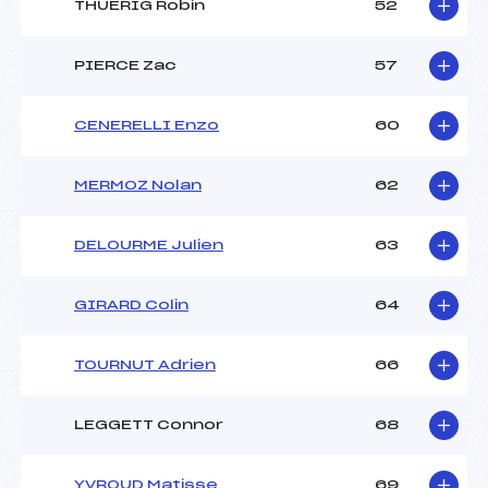
THUERIG Robin
52
PIERCE Zac
57
CENERELLI Enzo
60
MERMOZ Nolan
62
DELOURME Julien
63
GIRARD Colin
64
TOURNUT Adrien
66
LEGGETT Connor
68
YVROUD Matisse
69