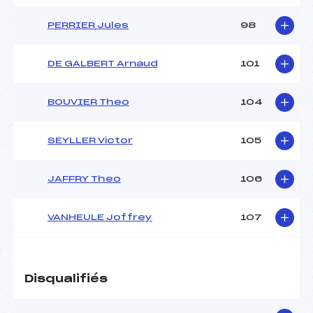
PERRIER Jules
98
DE GALBERT Arnaud
101
BOUVIER Theo
104
SEYLLER Victor
105
JAFFRY Theo
106
VANHEULE Joffrey
107
Disqualifiés