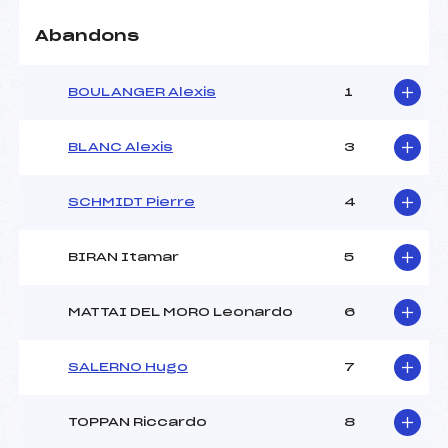
Abandons
BOULANGER Alexis
1
BLANC Alexis
3
SCHMIDT Pierre
4
BIRAN Itamar
5
MATTAI DEL MORO Leonardo
6
SALERNO Hugo
7
TOPPAN Riccardo
8