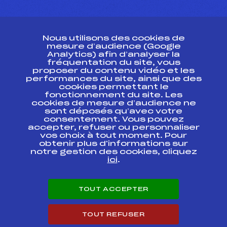
CONTACT
Nous utilisons des cookies de
ESPACE PRESSE
mesure d’audience (Google
Analytics) afin d’analyser la
fréquentation du site, vous
Ressources
proposer du contenu vidéo et les
performances du site, ainsi que des
Pass’Neige
cookies permettant le
Projet sportif fédéral
fonctionnement du site. Les
cookies de mesure d’audience ne
Projet de performance fédéral
sont déposés qu’avec votre
Antidopage
consentement. Vous pouvez
Pôle Développement, Formation, Suivi
accepter, refuser ou personnaliser
Scientifique
vos choix à tout moment. Pour
Listes ministérielles
obtenir plus d'informations sur
notre gestion des cookies, cliquez
Pôle vie de l’athlète
ici
.
Enseignement professionnel
Informatique et chronométrage
Circuits
TOUT ACCEPTER
Carrières
Développement des habiletés mentales
TOUT REFUSER