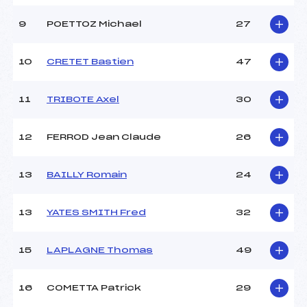
Ouvreurs D :
RIVES LOUIS ()
Ouvreurs E :
–
9
POETTOZ Michael
27
Météo :
beau
Neige :
neige artificielle
10
CRETET Bastien
47
MANCHE 2
11
TRIBOTE Axel
30
Nombre de portes :
55
Heure de départ :
12H20
12
FERROD Jean Claude
26
Traceur :
RIBOTTO GREGORY ()
Ouvreurs A :
BARRIOL THIBAUT ()
13
BAILLY Romain
24
Ouvreurs B :
GELLIE TIMOTHE ()
Ouvreurs C :
PASINI VICTOR ()
Ouvreurs D :
RIVES LOUIS ()
13
YATES SMITH Fred
32
Ouvreurs E :
–
Température départ :
–
15
LAPLAGNE Thomas
49
Température arrivée :
–
16
COMETTA Patrick
29
Pénalité appliquée :
43.4000