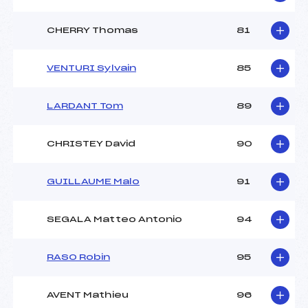
CHERRY Thomas
81
VENTURI Sylvain
85
LARDANT Tom
89
CHRISTEY David
90
GUILLAUME Malo
91
SEGALA Matteo Antonio
94
RASO Robin
95
AVENT Mathieu
96