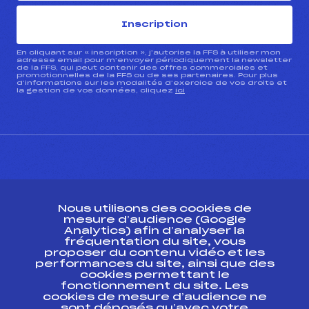
Inscription
En cliquant sur « inscription », j’autorise la FFS à utiliser mon
adresse email pour m’envoyer périodiquement la newsletter
de la FFS, qui peut contenir des offres commerciales et
promotionnelles de la FFS ou de ses partenaires. Pour plus
d’informations sur les modalités d’exercice de vos droits et
la gestion de vos données, cliquez
ici
CONTACT
Nous utilisons des cookies de
ESPACE PRESSE
mesure d’audience (Google
Analytics) afin d’analyser la
fréquentation du site, vous
Ressources
proposer du contenu vidéo et les
performances du site, ainsi que des
Pass’Neige
cookies permettant le
Projet sportif fédéral
fonctionnement du site. Les
cookies de mesure d’audience ne
Projet de performance fédéral
sont déposés qu’avec votre