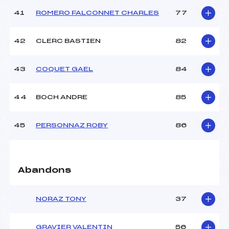
41
ROMERO FALCONNET CHARLES
77
42
CLERC BASTIEN
82
43
COQUET GAEL
84
44
BOCH ANDRE
85
45
PERSONNAZ ROBY
86
Abandons
NORAZ TONY
37
GRAVIER VALENTIN
56