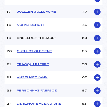
Température départ :
1
Température arrivée :
3
17
JULLIEN GUILLAUME
47
Pénalité appliquée :
50.0000
18
NORAZ BENOIT
41
Catégorie :
U16->Mas
19
ANSELMET THIBAULT
64
20
GUILLOT CLEMENT
35
21
TRACQUI PIERRE
58
22
ANSELMET YANN
67
23
PERSONNAZ FABRICE
87
24
DE SIMONE ALEXANDRE
51