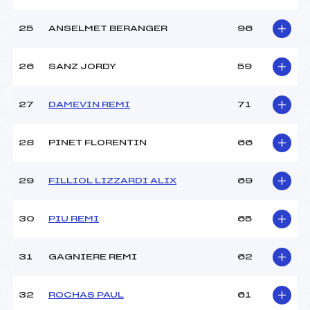
25
ANSELMET BERANGER
96
26
SANZ JORDY
59
27
DAMEVIN REMI
71
28
PINET FLORENTIN
66
29
FILLIOL LIZZARDI ALIX
69
30
PIU REMI
65
31
GAGNIERE REMI
62
32
ROCHAS PAUL
61