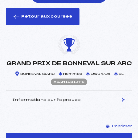
Retour aux courses
foi(s) le ski
GRAND PRIX DE BONNEVAL SUR ARC
BONNEVAL S/ARC
Hommes
16/04/16
SL
ASAM1181.FFS
Informations sur l’épreuve
JURY DE COMPÉTITION
Imprimer
Délégué Technique :
DESCHILDRE ALAIN (SA)
Arbitre :
FILLIOL MARC (SA)