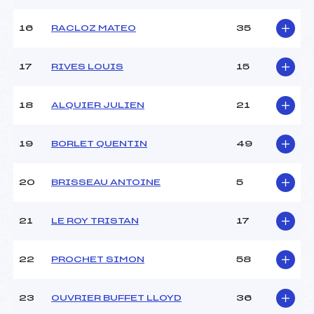
Température départ :
-2
Température arrivée :
–
16
RACLOZ MATEO
35
17
RIVES LOUIS
15
Pénalité appliquée :
80.9200
Catégorie :
U16
18
ALQUIER JULIEN
21
19
BORLET QUENTIN
49
20
BRISSEAU ANTOINE
5
21
LE ROY TRISTAN
17
22
PROCHET SIMON
58
23
OUVRIER BUFFET LLOYD
36