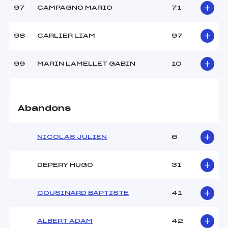
97
CAMPAGNO MARIO
71
98
CARLIER LIAM
97
99
MARIN LAMELLET GABIN
10
Abandons
NICOLAS JULIEN
6
DEPERY HUGO
31
COUSINARD BAPTISTE
41
ALBERT ADAM
42