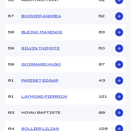
56
RALPH ANTHONY
62
57
BOISIER ANDREA
52
58
BLEINC MAXENCE
63
59
SILVIN THIMOTE
50
59
GOISNARD HUGO
87
61
PARISET EDGAR
43
61
LAYMOND PIERRICK
121
63
HOYAU BAPTISTE
89
64
SOLLIER LILIAN
129