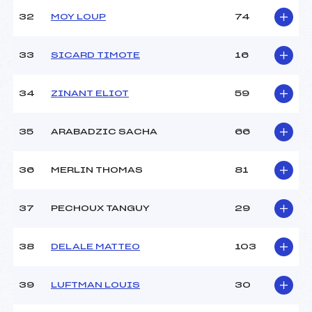
32
MOY LOUP
74
33
SICARD TIMOTE
16
34
ZINANT ELIOT
59
35
ARABADZIC SACHA
66
36
MERLIN THOMAS
81
37
PECHOUX TANGUY
29
38
DELALE MATTEO
103
39
LUFTMAN LOUIS
30