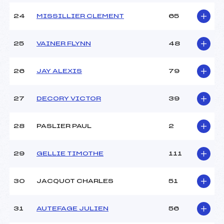
24
MISSILLIER CLEMENT
65
25
VAINER FLYNN
48
26
JAY ALEXIS
79
27
DECORY VICTOR
39
28
PASLIER PAUL
2
29
GELLIE TIMOTHE
111
30
JACQUOT CHARLES
51
31
AUTEFAGE JULIEN
56