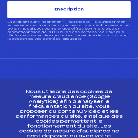
Inscription
En cliquant sur « inscription », j’autorise la FFS à utiliser mon
adresse email pour m’envoyer périodiquement la newsletter
de la FFS, qui peut contenir des offres commerciales et
promotionnelles de la FFS ou de ses partenaires. Pour plus
d’informations sur les modalités d’exercice de vos droits et
la gestion de vos données, cliquez
ici
CONTACT
Nous utilisons des cookies de
ESPACE PRESSE
mesure d’audience (Google
Analytics) afin d’analyser la
fréquentation du site, vous
Ressources
proposer du contenu vidéo et les
performances du site, ainsi que des
Pass’Neige
cookies permettant le
Projet sportif fédéral
fonctionnement du site. Les
cookies de mesure d’audience ne
Projet de performance fédéral
sont déposés qu’avec votre
Antidopage