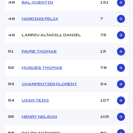
48
BAL QUENTIN
131
49
HARDING FELIX
7
49
LARRIU ALTADILL DANIEL
75
51
FAVRE THOMAS
13
52
HUGUES THOMAS
78
53
CHARPENTIER FLORENT
34
54
UZAN TEIKI
127
55
HENRY NELSON
105