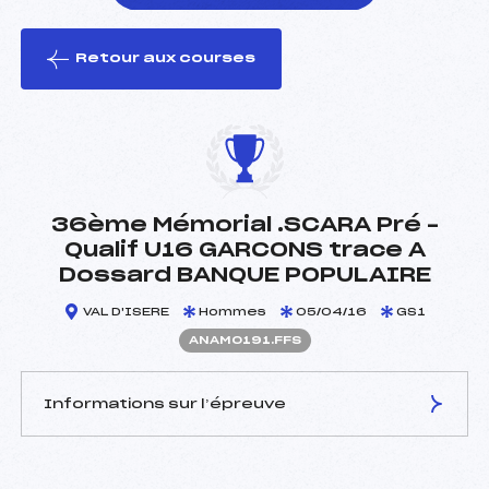
Retour aux courses
foi(s) le ski
36ème Mémorial .SCARA Pré –
Qualif U16 GARCONS trace A
Dossard BANQUE POPULAIRE
VAL D'ISERE
Hommes
05/04/16
GS1
ANAM0191.FFS
Informations sur l’épreuve
JURY DE COMPÉTITION