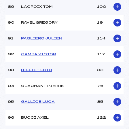
89
LACROIX TOM
100
90
RAVEL GREGORY
19
91
PAGLIERO JULIEN
114
92
GAMBA VICTOR
117
93
BILLIET LOIC
38
94
GLACHANT PIERRE
76
95
GALLICE LUCA
85
96
BUCCI AXEL
122