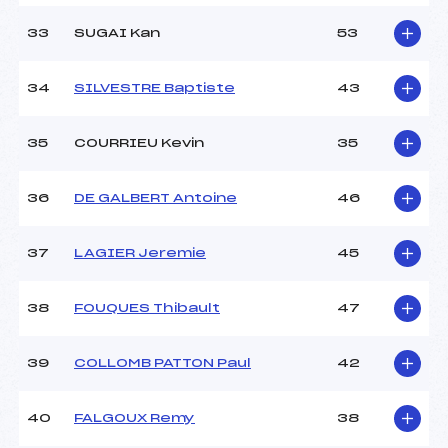
33
SUGAI Kan
53
34
SILVESTRE Baptiste
43
35
COURRIEU Kevin
35
36
DE GALBERT Antoine
46
37
LAGIER Jeremie
45
38
FOUQUES Thibault
47
39
COLLOMB PATTON Paul
42
40
FALGOUX Remy
38