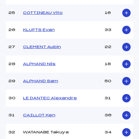
25
COTTINEAU Vito
16
26
KLUFTS Evan
33
27
CLEMENT Aubin
22
28
ALPHAND Nils
18
29
ALPHAND Sam
50
30
LE DANTEC Alexandre
31
31
CAILLOT Ken
36
32
WATANABE Takuya
34