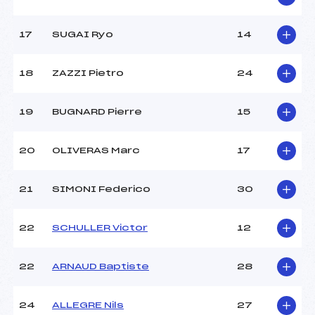
Pénalité appliquée :
8.0000
17
SUGAI Ryo
14
Catégorie :
*
18
ZAZZI Pietro
24
19
BUGNARD Pierre
15
20
OLIVERAS Marc
17
21
SIMONI Federico
30
22
SCHULLER Victor
12
22
ARNAUD Baptiste
28
24
ALLEGRE Nils
27