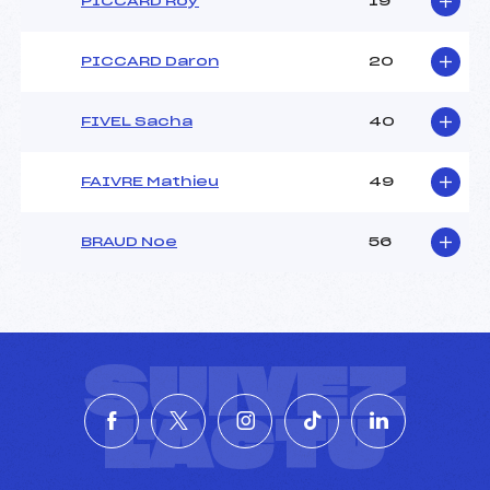
PICCARD Roy
19
PICCARD Daron
20
FIVEL Sacha
40
FAIVRE Mathieu
49
BRAUD Noe
56
SUIVEZ
L'ACTU