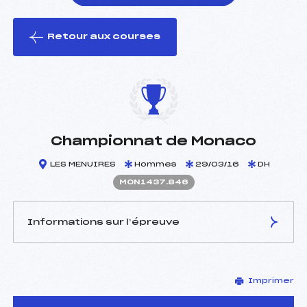
Retour aux courses
foi(s) le ski
Championnat de Monaco
LES MENUIRES
Hommes
29/03/16
DH
MON1437.846
Informations sur l’épreuve
JURY DE COMPÉTITION
Imprimer
Délégué Technique :
GALINIER JEAN LOUIS
(FRA)