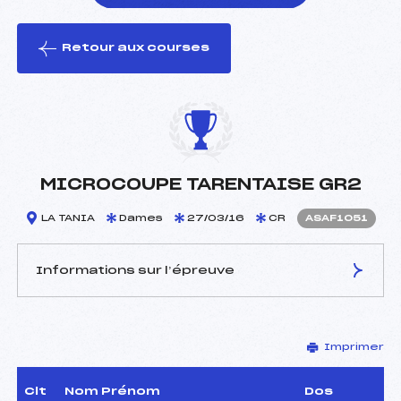
Retour aux courses
foi(s) le ski
MICROCOUPE TARENTAISE GR2
LA TANIA
Dames
27/03/16
CR
ASAF1051
Informations sur l’épreuve
JURY DE COMPÉTITION
Imprimer
Délégué Technique :
LOMBARD MARGOT (SA)
Arbitre :
ZECCONI YANN (SA)
Assistant :
–
Clt
Nom Prénom
Dos