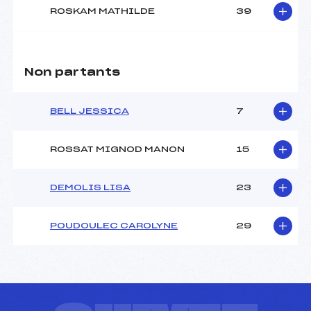
ROSKAM MATHILDE
39
Non partants
BELL JESSICA
7
ROSSAT MIGNOD MANON
15
DEMOLIS LISA
23
POUDOULEC CAROLYNE
29