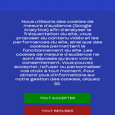
CONTACT
Nous utilisons des cookies de
ESPACE PRESSE
mesure d’audience (Google
Analytics) afin d’analyser la
fréquentation du site, vous
Ressources
proposer du contenu vidéo et les
performances du site, ainsi que des
Pass’Neige
cookies permettant le
Projet sportif fédéral
fonctionnement du site. Les
cookies de mesure d’audience ne
Projet de performance fédéral
sont déposés qu’avec votre
Antidopage
consentement. Vous pouvez
Pôle Développement, Formation, Suivi
accepter, refuser ou personnaliser
Scientifique
vos choix à tout moment. Pour
Listes ministérielles
obtenir plus d'informations sur
notre gestion des cookies, cliquez
Pôle vie de l’athlète
ici
.
Enseignement professionnel
Informatique et chronométrage
Circuits
TOUT ACCEPTER
Carrières
Développement des habiletés mentales
TOUT REFUSER