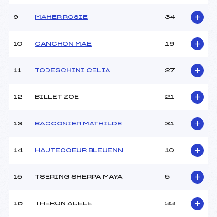
Ouvreurs D :
–
Ouvreurs E :
–
9
MAHER ROSIE
34
Météo :
COUVERT
Neige :
DAME
10
CANCHON MAE
16
MANCHE 2
11
TODESCHINI CELIA
27
Nombre de portes :
42
Heure de départ :
–
12
BILLET ZOE
21
Traceur :
ZECCONI YANN (SA)
Ouvreurs A :
MARTIN LIZZIE (SA)
13
BACCONIER MATHILDE
31
Ouvreurs B :
DESMOND CARA (SA)
Ouvreurs C :
VAN VLOTEN ROBERT (SA)
Ouvreurs D :
–
14
HAUTECOEUR BLEUENN
10
Ouvreurs E :
–
Température départ :
1°C
15
TSERING SHERPA MAYA
5
Température arrivée :
1°C
16
THERON ADELE
33
Pénalité appliquée :
255.0000