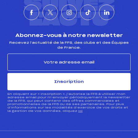
SUIVEZ
L'ACTU
Abonnez-vous à notre newsletter
Recevez l’actualité de la FFS, des clubs et des Équipes
de France.
Inscription
En cliquant sur « inscription », j’autorise la FFS à utiliser mon
adresse email pour m’envoyer périodiquement la newsletter
de la FFS, qui peut contenir des offres commerciales et
promotionnelles de la FFS ou de ses partenaires. Pour plus
d’informations sur les modalités d’exercice de vos droits et
la gestion de vos données, cliquez
ici