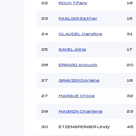
22
ROUX Tifany
16
23
PASLIER Esther
15
24
CLAUDEL Candice
31
25
SAVEL Aline
17
26
ERRARD Anouck
20
27
GRAVIER Doriane
18
27
MARGUE Chloe
32
29
MAGNIN Charlene
23
30
ETZENSPERGER Lindy
45