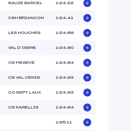
SAUZE BARCEL
1:24.22
CSH BRIANCON
1:24.41
LES HOUCHES
1:24.69
VAL D’ISERE
1:24.80
CS MEGEVE
1:24.84
CS VAL CENIS
1:24.93
CO SEPT LAUX
1:24.93
CS KARELLIS
1:24.94
1:25.11