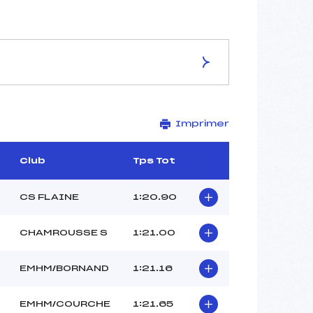
ES DE LA PISTE
Imprimer
LES 4 VENTS
2700
2150
Club
Tps Tot
550
9515/03/10
CS FLAINE
1:20.90
CHAMROUSSE S
1:21.00
–
EMHM/BORNAND
1:21.16
–
–
EMHM/COURCHE
1:21.65
–