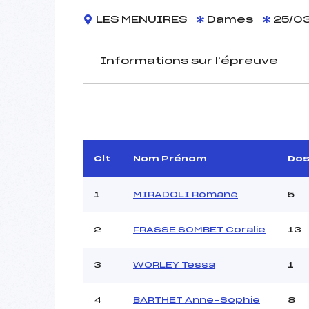
LES MENUIRES
Dames
25/03
Informations sur l’épreuve
JURY DE COMPÉTITION
Délégué Technique :
PA
Arbitre :
BELL
Assistant :
SEC
Clt
Nom Prénom
Do
Dir. Epreuve :
1
MIRADOLI Romane
5
2
FRASSE SOMBET Coralie
13
MANCHE 1
Nombre de portes :
3
WORLEY Tessa
1
Heure de départ :
Traceur :
FOU
4
BARTHET Anne-Sophie
8
Ouvreurs A :