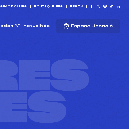
SPACE CLUBS
BOUTIQUE FFS
FFS TV
ration
Actualités
Espace Licencié
RES
ES