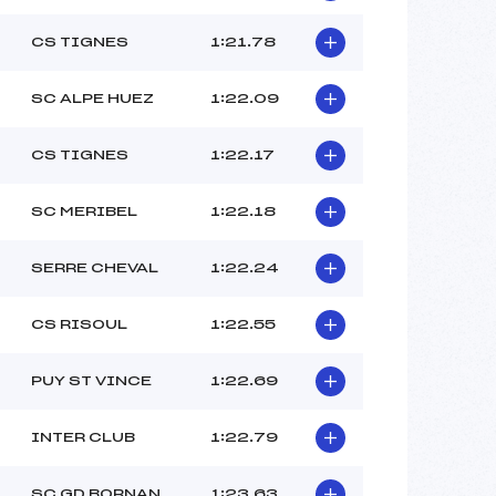
–
–
CS TIGNES
1:21.78
–
–
SC ALPE HUEZ
1:22.09
 :
-3
 :
–
CS TIGNES
1:22.17
SC MERIBEL
1:22.18
SERRE CHEVAL
1:22.24
CS RISOUL
1:22.55
PUY ST VINCE
1:22.69
INTER CLUB
1:22.79
SC GD BORNAN
1:23.63