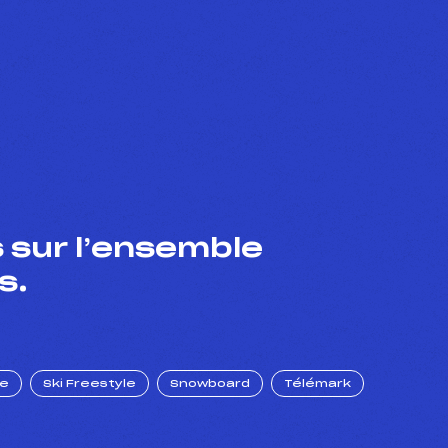
 sur l’ensemble
s.
ue
Ski Freestyle
Snowboard
Télémark