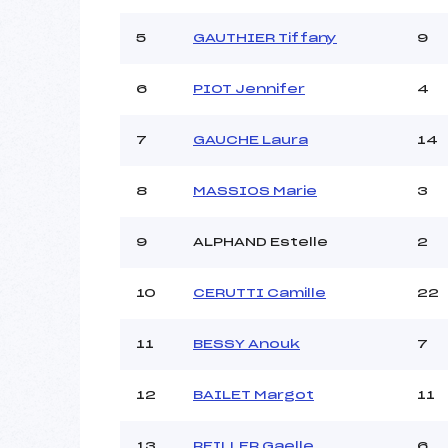
Ouvreurs B :
Ouvreurs C :
GU
5
GAUTHIER Tiffany
9
Ouvreurs D :
Ouvreurs E :
6
PIOT Jennifer
4
Météo :
Neige :
7
GAUCHE Laura
14
8
MASSIOS Marie
3
Pénalité appliquée :
Catégorie :
9
ALPHAND Estelle
2
10
CERUTTI Camille
22
11
BESSY Anouk
7
12
BAILET Margot
11
13
REILLER Gaelle
6