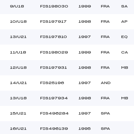
9/U18
FIS198030
1999
FRA
SA
10/U18
FIS197917
1998
FRA
AP
13/U21
FIS197810
1997
FRA
EQ
11/U18
FIS198029
1999
FRA
CA
12/U18
FIS197931
1998
FRA
MB
14/U21
FIS25196
1997
AND
13/U18
FIS197934
1998
FRA
MB
15/U21
FIS496284
1997
SPA
16/U21
FIS496139
1995
SPA