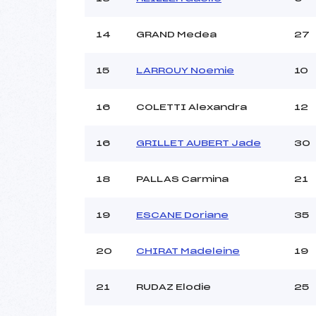
14
GRAND Medea
27
15
LARROUY Noemie
10
16
COLETTI Alexandra
12
16
GRILLET AUBERT Jade
30
18
PALLAS Carmina
21
19
ESCANE Doriane
35
20
CHIRAT Madeleine
19
21
RUDAZ Elodie
25