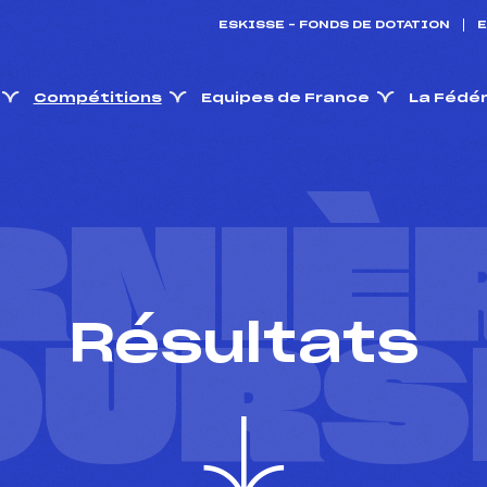
ESKISSE – FONDS DE DOTATION
E
Compétitions
Equipes de France
La Fédé
RNIÈ
Résultats
OURS