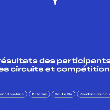
résultats des participants
es circuits et compétition
Fond Populaire
Rollerski
Saut à Ski
Combiné Nordiq