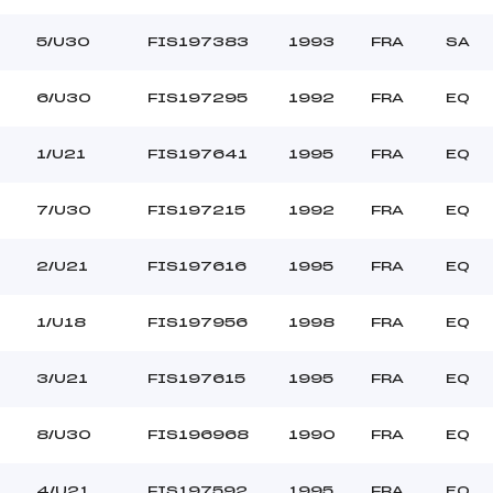
SOLLIER LILIAN (FRA)
Ouvreurs B :
ILLAUME MALO (FRA)
Ouvreurs C :
5/U30
FIS197383
1993
FRA
SA
–
Ouvreurs D :
–
Ouvreurs E :
6/U30
FIS197295
1992
FRA
EQ
NUAGEUX
Température départ
DURE
Température arrivée
1/U21
FIS197641
1995
FRA
EQ
7/U30
FIS197215
1992
FRA
EQ
8.0000
*
2/U21
FIS197616
1995
FRA
EQ
1/U18
FIS197956
1998
FRA
EQ
3/U21
FIS197615
1995
FRA
EQ
8/U30
FIS196968
1990
FRA
EQ
4/U21
FIS197592
1995
FRA
EQ