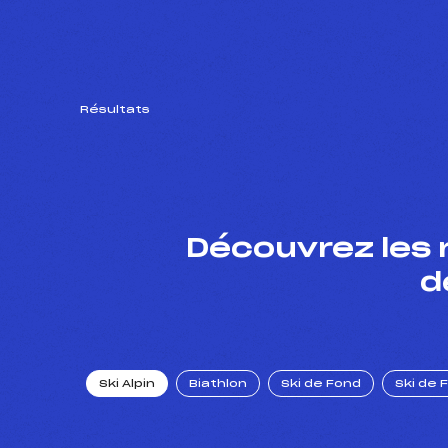
Résultats
Découvrez les 
d
Ski Alpin
Biathlon
Ski de Fond
Ski de 