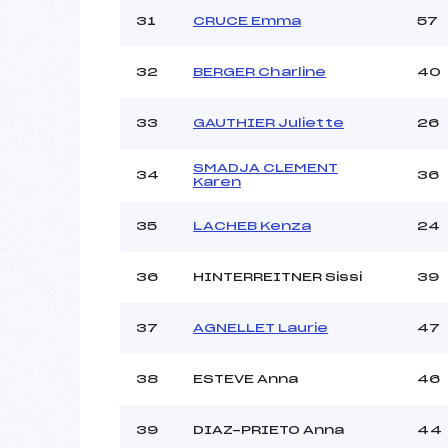
31
CRUCE Emma
57
32
BERGER Charline
40
33
GAUTHIER Juliette
26
SMADJA CLEMENT
34
36
Karen
35
LACHEB Kenza
24
36
HINTERREITNER Sissi
39
37
AGNELLET Laurie
47
38
ESTEVE Anna
46
39
DIAZ-PRIETO Anna
44