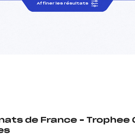
Affiner les résultats
ts de France – Trophee 
es