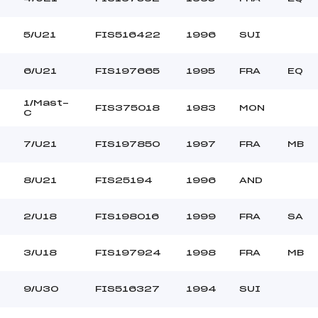
5/U21
FIS516422
1996
SUI
6/U21
FIS197665
1995
FRA
EQ
1/Mast-
FIS375018
1983
MON
C
7/U21
FIS197850
1997
FRA
MB
8/U21
FIS25194
1996
AND
2/U18
FIS198016
1999
FRA
SA
3/U18
FIS197924
1998
FRA
MB
9/U30
FIS516327
1994
SUI