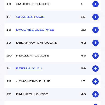
Température arrivée :
–
16
CADORET FELICIE
1
17
GRANDIN MAJE
18
Pénalité appliquée :
255.0000
Catégorie :
U10
18
DAUCHEZ CLEOPHEE
22
19
DELANNOY CAPUCINE
42
20
PERILLAT LOUISE
46
21
BERTIN LYLOU
29
22
JONCHERAY ELINE
15
23
BAHUREL LOUISE
45