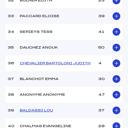
32
BULHER EDITH
23
33
PACCARD ELOISE
39
34
SERIEYS TESS
41
35
DAUCHEZ ANOUK
50
36
CHEVALIER BARTOLONI JUDITH
4
37
BLANCHOT EMMA
30
38
ANONYME ANONYME
47
39
BALDASSI LOU
37
40
CHALMAS EVANGELINE
28