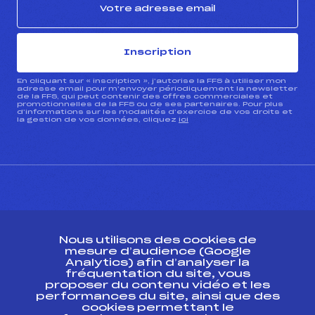
Inscription
En cliquant sur « inscription », j’autorise la FFS à utiliser mon
adresse email pour m’envoyer périodiquement la newsletter
de la FFS, qui peut contenir des offres commerciales et
promotionnelles de la FFS ou de ses partenaires. Pour plus
d’informations sur les modalités d’exercice de vos droits et
la gestion de vos données, cliquez
ici
CONTACT
Nous utilisons des cookies de
ESPACE PRESSE
mesure d’audience (Google
Analytics) afin d’analyser la
fréquentation du site, vous
Ressources
proposer du contenu vidéo et les
performances du site, ainsi que des
Pass’Neige
cookies permettant le