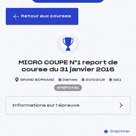
Retour aux courses
foi(s) le ski
MICRO COUPE N°1 report de
course du 31 janvier 2016
GRAND BORNAND
Dames
20/03/16
GS1
AMBF0451
Informations sur l’épreuve
JURY DE COMPÉTITION
Imprimer
Délégué Technique :
CHALANSONNET ROGER