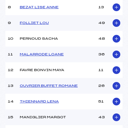
Ouvreurs A :
LAPORTE FANTINE (MB)
Ouvreurs B :
MISSILLIER SEBASTIEN
8
BEZAT LISE ANNE
13
(MB)
Ouvreurs C :
MISSILLIER AUDREY (MB)
9
FOLLIET LOU
49
Ouvreurs D :
–
Ouvreurs E :
–
Météo :
BEAU
10
PERNOUD SACHA
48
Neige :
DURE
11
MALARRODE LOANE
36
MANCHE 2
12
FAVRE BONVIN MAYA
11
Nombre de portes :
–
Heure de départ :
–
13
OUVRIER BUFFET ROMANE
26
Traceur :
–
Ouvreurs A :
–
Ouvreurs B :
–
14
THIENNARD LENA
51
Ouvreurs C :
–
Ouvreurs D :
–
15
MANIGLIER MARGOT
43
Ouvreurs E :
–
Température départ :
–