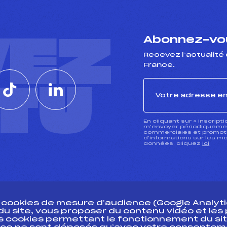
VEZ
Abonnez-vou
Recevez l’actualité 
France.
CTU
En cliquant sur « inscript
m’envoyer périodiquement
commerciales et promotio
d’informations sur les mo
données, cliquez
ici
s cookies de mesure d’audience (Google Analytic
 du site, vous proposer du contenu vidéo et le
des cookies permettant le fonctionnement du sit
essources