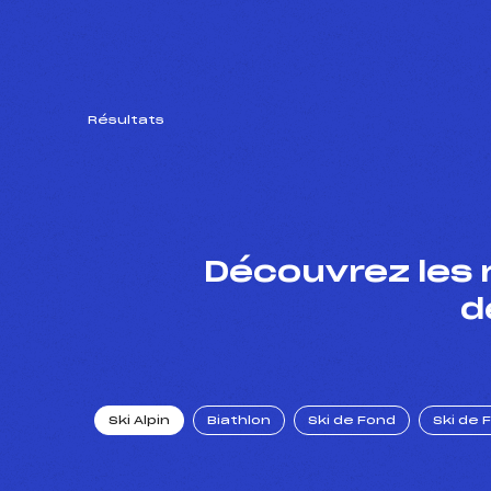
Résultats
Découvrez les 
d
Ski Alpin
Biathlon
Ski de Fond
Ski de 