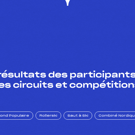
résultats des participants
es circuits et compétition
Fond Populaire
Rollerski
Saut à Ski
Combiné Nordiq