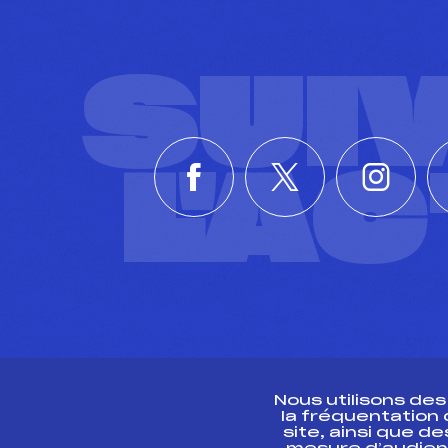
SUI
L'A
Nous utilisons de
la fréquentation
site, ainsi que 
R