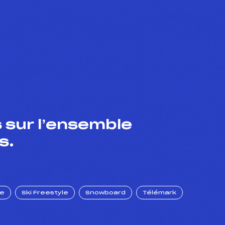
 sur l’ensemble
s.
ue
Ski Freestyle
Snowboard
Télémark