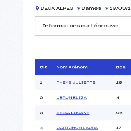
DEUX ALPES
Dames
19/03/
Informations sur l’épreuve
JURY DE COMPÉTITION
Délégué Technique :
Arbitre :
G
Assistant :
Clt
Nom Prénom
Dos
Dir. Epreuve :
1
THEYS JULIETTE
18
2
UBRUN ELIZA
4
MANCHE 1
Nombre de portes :
3
SELVA LOUANE
96
Heure de départ :
Traceur :
4
CARICHON LAURA
17
Ouvreurs A :
CASSEG