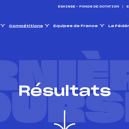
ESKISSE – FONDS DE DOTATION
E
Compétitions
Equipes de France
La Fédé
RNIÈ
Résultats
OURS