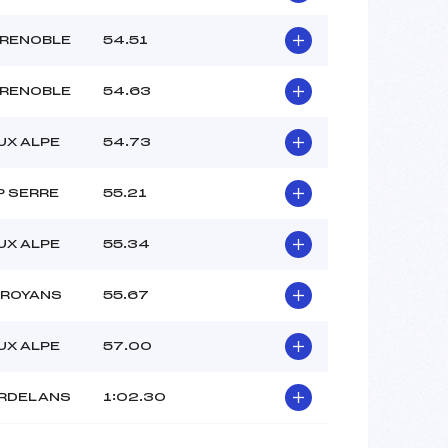
CHALVIN LOU (DA)
–
RENOBLE
54.51
–
–
RENOBLE
54.63
 :
–
 :
–
UX ALPE
54.73
P SERRE
55.21
UX ALPE
55.34
 ROYANS
55.67
UX ALPE
57.00
RDELANS
1:02.30