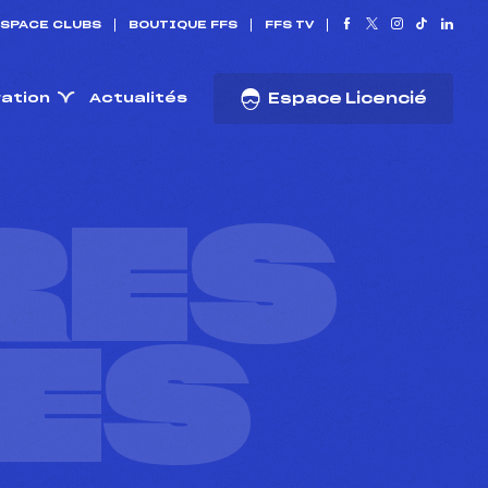
SPACE CLUBS
BOUTIQUE FFS
FFS TV
ration
Actualités
Espace Licencié
RES
ES