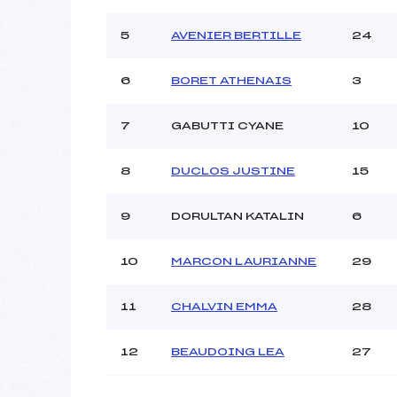
Ouvreurs B :
Ouvreurs C :
5
AVENIER BERTILLE
24
Ouvreurs D :
Ouvreurs E :
6
BORET ATHENAIS
3
Météo :
Neige :
7
GABUTTI CYANE
10
8
DUCLOS JUSTINE
15
Pénalité appliquée :
Catégorie :
9
DORULTAN KATALIN
6
10
MARCON LAURIANNE
29
11
CHALVIN EMMA
28
12
BEAUDOING LEA
27