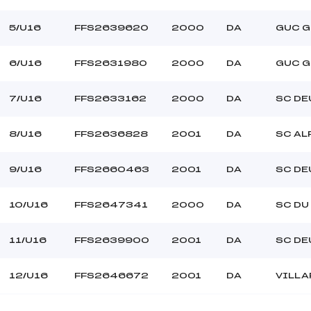
CHALVIN LOU (DA)
Ouvreurs B :
–
Ouvreurs C :
5/U16
FFS2639620
2000
DA
GUC G
–
Ouvreurs D :
–
Ouvreurs E :
6/U16
FFS2631980
2000
DA
GUC G
BEAU
Température départ
DUR
Température arrivée
7/U16
FFS2633162
2000
DA
SC DE
8/U16
FFS2636828
2001
DA
SC AL
–
U16
9/U16
FFS2660463
2001
DA
SC DE
10/U16
FFS2647341
2000
DA
SC DU
11/U16
FFS2639900
2001
DA
SC DE
12/U16
FFS2646672
2001
DA
VILLA