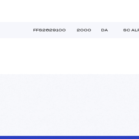
FFS2629100
2000
DA
SC AL