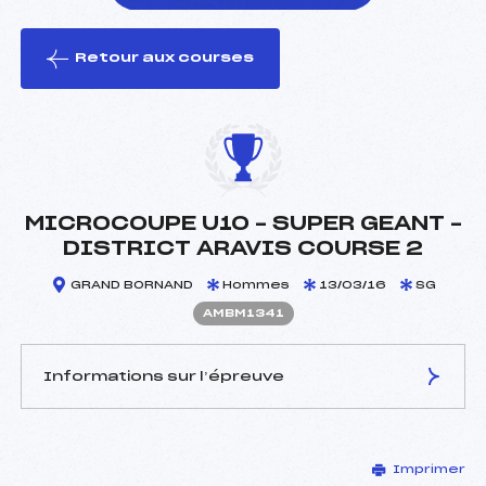
Retour aux courses
foi(s) le ski
MICROCOUPE U10 – SUPER GEANT –
DISTRICT ARAVIS COURSE 2
GRAND BORNAND
Hommes
13/03/16
SG
AMBM1341
Informations sur l’épreuve
JURY DE COMPÉTITION
Imprimer
Délégué Technique :
ANDREVON HERVE (MB)