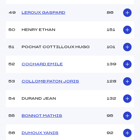
49
LEROUX GASPARD
86
50
HENRY ETHAN
151
51
POCHAT COTTILLOUX HUGO
101
52
COCHARD EMILE
139
53
COLLOMB PATON JORIS
128
54
DURAND JEAN
132
55
BONNOT MATHIS
95
56
DUHOUX YANIS
92