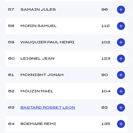
57
SAMAIN JULES
96
58
MORIN SAMUEL
112
59
WAUQUIER PAUL HENRI
102
60
LEIGNEL JEAN
123
61
MCKNIGHT JONAH
90
62
MOUZIN MAEL
104
63
BASTARD ROSSET LEON
63
64
BOEMARE REMI
135