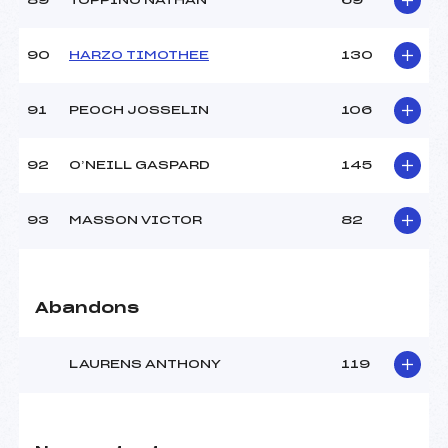
89
TOPPINO NATHAN
69
90
HARZO TIMOTHEE
130
91
PEOCH JOSSELIN
106
92
O’NEILL GASPARD
145
93
MASSON VICTOR
82
Abandons
LAURENS ANTHONY
119