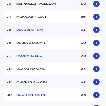
73
BERNOLLIN WILLIAM
80
74
MCKNIGHT LEVI
56
75
DELOCHE TOM
81
76
DUBOIS CESAR
99
77
PACCARD LEO
79
78
BLANC MAXIME
64
79
MOUGIN ALEXIS
91
80
ROCH ANTONIN
66