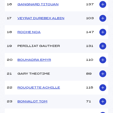
16
GANGNARD TITOUAN
137
Pénalité appliquée :
–
17
VEYRAT DUREBEX ALBIN
103
Catégorie :
U10
18
ROCHE NOA
147
19
PERILLIAT GAUTHIER
131
20
BOUHADRA EMYR
110
21
GARY THEOTIME
89
22
ROUQUETTE ACHILLE
115
23
BONVALOT TOM
71