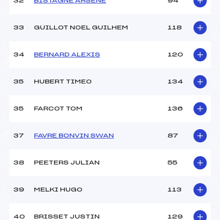
32
BISTAGNE ARSENE
94
33
GUILLOT NOEL GUILHEM
118
34
BERNARD ALEXIS
120
35
HUBERT TIMEO
134
35
FARCOT TOM
136
37
FAVRE BONVIN SWAN
87
38
PEETERS JULIAN
55
39
MELKI HUGO
113
40
BRISSET JUSTIN
129