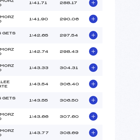
SKI CLUB ()
 MORZ
1:41.71
288.17
O
–
–
 MORZ
1:41.90
290.06
O
 :
–
 :
2
S GETS
1:42.65
297.54
C
 MORZ
1:42.74
298.43
O
 MORZ
1:43.33
304.31
O
LLEE
1:43.54
306.40
RTE
S GETS
1:43.55
306.50
C
 MORZ
1:43.66
307.60
O
 MORZ
1:43.77
308.69
O