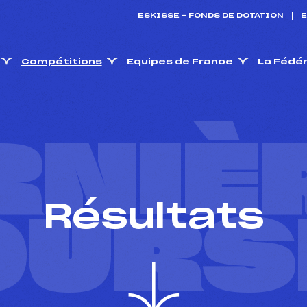
ESKISSE – FONDS DE DOTATION
E
Compétitions
Equipes de France
La Fédé
RNIÈ
Résultats
OURS