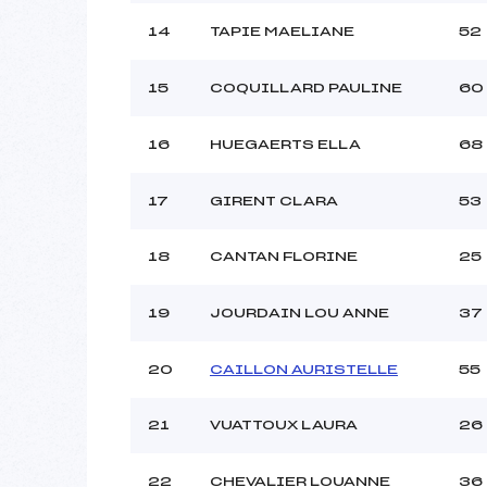
14
TAPIE MAELIANE
52
15
COQUILLARD PAULINE
60
16
HUEGAERTS ELLA
68
17
GIRENT CLARA
53
18
CANTAN FLORINE
25
19
JOURDAIN LOU ANNE
37
20
CAILLON AURISTELLE
55
21
VUATTOUX LAURA
26
22
CHEVALIER LOUANNE
36