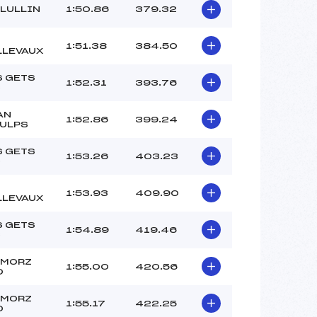
 LULLIN
1:50.86
379.32
1:51.38
384.50
LLEVAUX
S GETS
1:52.31
393.76
C
AN
1:52.86
399.24
AULPS
S GETS
1:53.26
403.23
C
1:53.93
409.90
LLEVAUX
S GETS
1:54.89
419.46
C
 MORZ
1:55.00
420.56
O
 MORZ
1:55.17
422.25
O