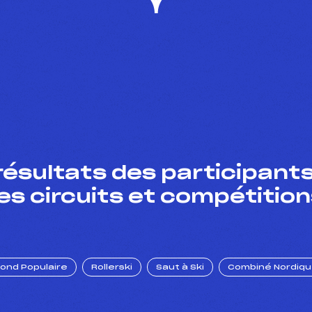
résultats des participants
es circuits et compétition
Fond Populaire
Rollerski
Saut à Ski
Combiné Nordiq