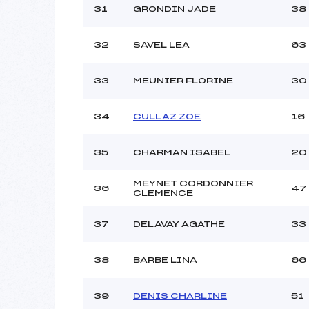
31
GRONDIN JADE
38
32
SAVEL LEA
63
33
MEUNIER FLORINE
30
34
CULLAZ ZOE
16
35
CHARMAN ISABEL
20
MEYNET CORDONNIER
36
47
CLEMENCE
37
DELAVAY AGATHE
33
38
BARBE LINA
66
39
DENIS CHARLINE
51