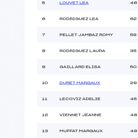
Ouvreurs C :
5
LOUVET LEA
46
Ouvreurs D :
Ouvreurs E :
6
RODRIGUEZ LEA
62
Météo :
Neige :
7
PELLET JAMBAZ ROMY
59
Pénalité appliquée :
8
RODRIGUEZ LAURA
35
Catégorie :
9
GAILLARD ELISA
50
10
DURET MARGAUX
29
11
LECOVIZ ADELIE
45
12
VIENNET JEANNE
48
13
MUFFAT MARGAUX
49