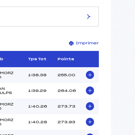
ES DE LA PISTE
Imprimer
NOIRE GAZELLE
1685
1535
ub
Tps Tot
Points
150
2683/01/11
 MORZ
1:38.38
255.00
O
AN
1:39.29
264.06
AULPS
28
 MORZ
1:40.26
273.73
–
O
TISSOT FABIEN (MB)
 MORZ
SKI CLUB ()
1:40.28
273.93
O
SKI CLUB ()