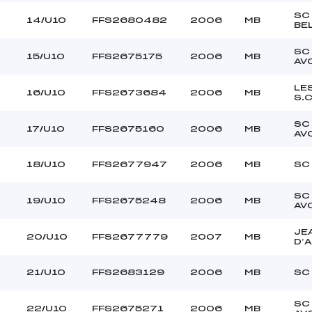
SC
14/U10
FFS2680482
2006
MB
BE
SC
15/U10
FFS2675175
2006
MB
AV
LE
16/U10
FFS2673684
2006
MB
S.
SC
17/U10
FFS2675160
2006
MB
AV
18/U10
FFS2677947
2006
MB
SC
SC
19/U10
FFS2675248
2006
MB
AV
JE
20/U10
FFS2677779
2007
MB
D’
21/U10
FFS2683129
2006
MB
SC
SC
22/U10
FFS2675271
2006
MB