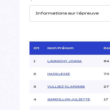
Informations sur l’épreuve
JURY DE COMPÉTITION
Délégué Technique :
SECH
Arbitre :
AN
Clt
Nom Prénom
Do
Assistant :
ANT
Dir. Epreuve :
1
LAVANCHY JOANA
64
2
HAIG LEXIE
70
MANCHE 1
Nombre de portes :
3
VULLIEZ CLARISSE
27
Heure de départ :
Traceur :
Ouvreurs A :
4
GARDILLON JULIETTE
17
Ouvreurs B :