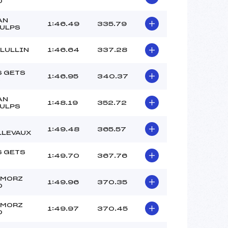
O
AN
1:46.49
335.79
AULPS
 LULLIN
1:46.64
337.28
S GETS
1:46.95
340.37
C
AN
1:48.19
352.72
AULPS
1:49.48
365.57
LLEVAUX
S GETS
1:49.70
367.76
C
 MORZ
1:49.96
370.35
O
 MORZ
1:49.97
370.45
O