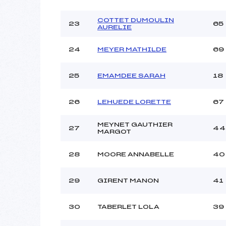
COTTET DUMOULIN
23
65
AURELIE
24
MEYER MATHILDE
69
25
EMAMDEE SARAH
18
26
LEHUEDE LORETTE
67
MEYNET GAUTHIER
27
44
MARGOT
28
MOORE ANNABELLE
40
29
GIRENT MANON
41
30
TABERLET LOLA
39