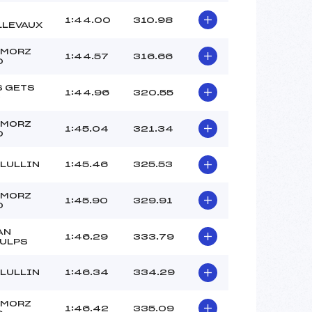
1:44.00
310.98
LLEVAUX
 MORZ
1:44.57
316.66
O
S GETS
1:44.96
320.55
C
 MORZ
1:45.04
321.34
O
 LULLIN
1:45.46
325.53
 MORZ
1:45.90
329.91
O
AN
1:46.29
333.79
AULPS
 LULLIN
1:46.34
334.29
 MORZ
1:46.42
335.09