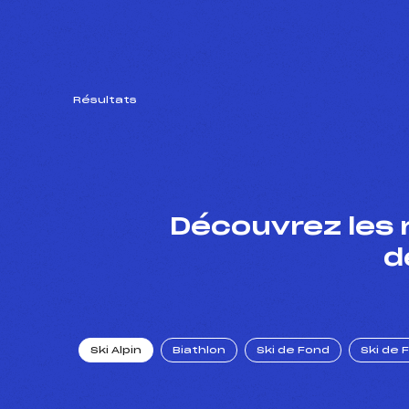
Résultats
Découvrez les 
d
Ski Alpin
Biathlon
Ski de Fond
Ski de 