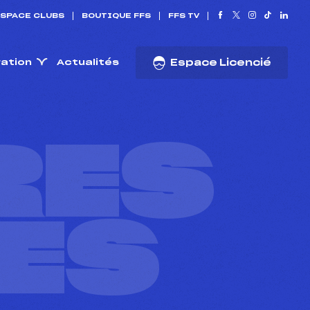
SPACE CLUBS
BOUTIQUE FFS
FFS TV
ration
Actualités
Espace Licencié
RES
ES