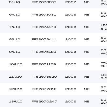
SKI CLUB ()
Ouvreurs C :
SC
5/U10
FFS2678857
2007
MB
AV
–
Ouvreurs D :
–
Ouvreurs E :
SC
6/U10
FFS2671031
2006
MB
AV
COUVERT
Température départ
DOUCE
Température arrivée
LE
7/U10
FFS2674179
2006
MB
S.
SC
255.0000
8/U10
FFS2673411
2006
MB
AV
U8+U10
SC
9/U10
FFS2675189
2006
MB
AV
VA
10/U10
FFS2671169
2006
MB
VE
LE
11/U10
FFS2673520
2006
MB
S.
SC
12/U10
FFS2677313
2006
MB
AV
SC
13/U10
FFS2670247
2006
MB
AV