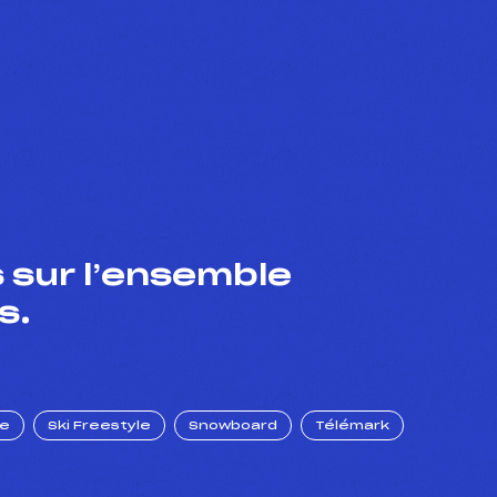
 sur l’ensemble
s.
ue
Ski Freestyle
Snowboard
Télémark